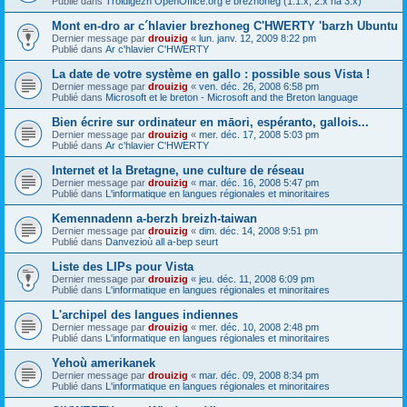
Publié dans
Troidigezh OpenOffice.org e brezhoneg (1.1.x, 2.x ha 3.x)
Mont en-dro ar c´hlavier brezhoneg C'HWERTY 'barzh Ubuntu
Dernier message par
drouizig
«
lun. janv. 12, 2009 8:22 pm
Publié dans
Ar c'hlavier C'HWERTY
La date de votre système en gallo : possible sous Vista !
Dernier message par
drouizig
«
ven. déc. 26, 2008 6:58 pm
Publié dans
Microsoft et le breton - Microsoft and the Breton language
Bien écrire sur ordinateur en māori, espéranto, gallois...
Dernier message par
drouizig
«
mer. déc. 17, 2008 5:03 pm
Publié dans
Ar c'hlavier C'HWERTY
Internet et la Bretagne, une culture de réseau
Dernier message par
drouizig
«
mar. déc. 16, 2008 5:47 pm
Publié dans
L'informatique en langues régionales et minoritaires
Kemennadenn a-berzh breizh-taiwan
Dernier message par
drouizig
«
dim. déc. 14, 2008 9:51 pm
Publié dans
Danvezioù all a-bep seurt
Liste des LIPs pour Vista
Dernier message par
drouizig
«
jeu. déc. 11, 2008 6:09 pm
Publié dans
L'informatique en langues régionales et minoritaires
L'archipel des langues indiennes
Dernier message par
drouizig
«
mer. déc. 10, 2008 2:48 pm
Publié dans
L'informatique en langues régionales et minoritaires
Yehoù amerikanek
Dernier message par
drouizig
«
mar. déc. 09, 2008 8:34 pm
Publié dans
L'informatique en langues régionales et minoritaires