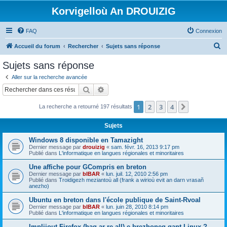
Korvigelloù An DROUIZIG
FAQ
Connexion
R
Accueil du forum
Rechercher
Sujets sans réponse
e
Sujets sans réponse
c
Aller sur la recherche avancée
h
Rechercher
Recherche avancée
e
1
2
3
4
Suivant
La recherche a retourné 197 résultats
r
c
Sujets
h
Windows 8 disponible en Tamazight
e
Dernier message par
drouizig
«
sam. févr. 16, 2013 9:17 pm
Publié dans
L'informatique en langues régionales et minoritaires
r
Une affiche pour GCompris en breton
Dernier message par
bIBAR
«
lun. juil. 12, 2010 2:56 pm
Publié dans
Troidigezh meziantoù all (frank a wirioù evit an darn vrasañ
anezho)
Ubuntu en breton dans l'école publique de Saint-Rvoal
Dernier message par
bIBAR
«
lun. juin 28, 2010 8:14 pm
Publié dans
L'informatique en langues régionales et minoritaires
Implijout Firefox (hag ar re all) e brezhoneg gant Linux ?