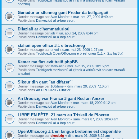
Publié dans
Troidigezh meziantoù all (frank a wirioù evit an darn vrasañ
anezho)
Geriadur ar stlenneg gant Preder da bellgargañ
Dernier message par
Alan Monfort
«
mar. oct. 27, 2009 8:40 am
Publié dans
Danvezioù all a-bep seurt
Difaziañ ar c'hemmadurioù
Dernier message par
job
«
lun. août 24, 2009 6:44 pm
Publié dans
Danvezioù all a-bep seurt
staliañ open office 3.1 e brezhoneg
Dernier message par
envel
«
sam. mai 23, 2009 1:27 pm
Publié dans
Troidigezh OpenOffice.org e brezhoneg (1.1.x, 2.x ha 3.x)
Kemer ma flas evit treiñ phpBB
Dernier message par
Malo-net
«
mer. avr. 15, 2009 10:15 pm
Publié dans
Troidigezh meziantoù all (frank a wirioù evit an darn vrasañ
anezho)
Sikour din gant "an difazer"!
Dernier message par
100drine
«
dim. mars 29, 2009 7:10 pm
Publié dans
An DROUIZIG Difazier
An Drouizig war France 3 gant Red an Amzer
Dernier message par
Alan Monfort
«
mer. mars 18, 2009 9:12 am
Publié dans
Danvezioù all a-bep seurt
LIBRE EN FÊTE. 21 mars au Triskell de Ploeren
Dernier message par
Alan Monfort
«
sam. mars 07, 2009 10:43 am
Publié dans
Danvezioù all a-bep seurt
OpenOffice.org 3.1 en langue bretonne est disponible
Dernier message par
drouizig
«
dim. mars 01, 2009 8:22 am