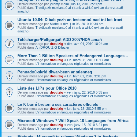
Dernier message par
jeremy
«
dim. juin 13, 2010 2:29 pm
Publié dans
Troidigezh meziantoù all (frank a wirioù evit an darn vrasañ
anezho)
Ubuntu 10.04: Dibab yezh an testennoù nad int ket troet
Dernier message par
Michel
«
dim. juin 06, 2010 10:34 am
Publié dans
Troidigezh meziantoù all (frank a wirioù evit an darn vrasañ
anezho)
Télécharger/Pellgargañ ADD 2007/HDA amañ
Dernier message par
drouizig
«
dim. avr. 04, 2010 10:24 am
Publié dans
An DROUIZIG Difazier
More Than 1 Billion Speakers of Endangered Languages...
Dernier message par
drouizig
«
lun. mars 08, 2010 11:17 am
Publié dans
L'informatique en langues régionales et minoritaires
Pennadoù-skrid diwar-benn ar stlenneg
Dernier message par
drouizig
«
lun. févr. 01, 2010 3:31 pm
Publié dans
L'informatique en langues régionales et minoritaires
Liste des LIPs pour Office 2010
Dernier message par
drouizig
«
ven. janv. 22, 2010 5:35 pm
Publié dans
L'informatique en langues régionales et minoritaires
Le K barré breton a ses caractères officiels !
Dernier message par
drouizig
«
lun. janv. 18, 2010 5:55 pm
Publié dans
L'informatique en langues régionales et minoritaires
Microsoft Windows 7 Will Speak 10 Languages from Africa
Dernier message par
drouizig
«
ven. janv. 15, 2010 6:21 pm
Publié dans
L'informatique en langues régionales et minoritaires
Ethiopia - Microsoft to release Windows 7 in Amharic