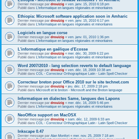
Dernier message par
drouizig
«
ven. janv. 15, 2010 6:18 pm
Publié dans
L'informatique en langues régionales et minoritaires
Ethiopia: Microsoft software application soon in Amharic
Dernier message par
drouizig
«
ven. janv. 15, 2010 6:17 pm
Publié dans
L'informatique en langues régionales et minoritaires
Logiciels en langue corse
Dernier message par
drouizig
«
ven. janv. 01, 2010 1:36 pm
Publié dans
L'informatique en langues régionales et minoritaires
L'informatique en gaélique d'Ecosse
Dernier message par
drouizig
«
mer. déc. 30, 2009 6:22 pm
Publié dans
L'informatique en langues régionales et minoritaires
Word 2007/2010 - lang selection reverts to default language
Dernier message par
drouizig
«
ven. déc. 18, 2009 10:38 am
Publié dans
COL - Correcteur Orthographique Latin - Latin Spell Checker
Correcteur breton pour Office 2010 sur le site technet.com
Dernier message par
drouizig
«
jeu. déc. 17, 2009 2:18 pm
Publié dans
Microsoft et le breton - Microsoft and the Breton language
Informatique en dialectes Same, langues des Lapons
Dernier message par
drouizig
«
mer. déc. 16, 2009 5:46 pm
Publié dans
L'informatique en langues régionales et minoritaires
NeoOffice support on MacOSX
Dernier message par
drouizig
«
sam. déc. 12, 2009 6:33 am
Publié dans
COL - Correcteur Orthographique Latin - Latin Spell Checker
Inkscape 0.47
Dernier message par
Alan Monfort
«
mer. nov. 25, 2009 7:18 am