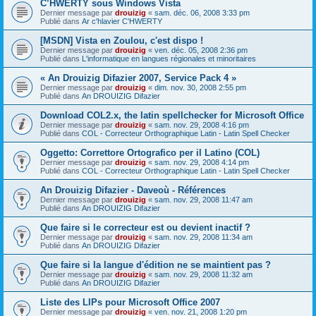
C’HWERTY sous Windows Vista
Dernier message par
drouizig
«
sam. déc. 06, 2008 3:33 pm
Publié dans
Ar c'hlavier C'HWERTY
[MSDN] Vista en Zoulou, c'est dispo !
Dernier message par
drouizig
«
ven. déc. 05, 2008 2:36 pm
Publié dans
L'informatique en langues régionales et minoritaires
« An Drouizig Difazier 2007, Service Pack 4 »
Dernier message par
drouizig
«
dim. nov. 30, 2008 2:55 pm
Publié dans
An DROUIZIG Difazier
Download COL2.x, the latin spellchecker for Microsoft Office
Dernier message par
drouizig
«
sam. nov. 29, 2008 4:16 pm
Publié dans
COL - Correcteur Orthographique Latin - Latin Spell Checker
Oggetto: Correttore Ortografico per il Latino (COL)
Dernier message par
drouizig
«
sam. nov. 29, 2008 4:14 pm
Publié dans
COL - Correcteur Orthographique Latin - Latin Spell Checker
An Drouizig Difazier - Daveoù - Références
Dernier message par
drouizig
«
sam. nov. 29, 2008 11:47 am
Publié dans
An DROUIZIG Difazier
Que faire si le correcteur est ou devient inactif ?
Dernier message par
drouizig
«
sam. nov. 29, 2008 11:34 am
Publié dans
An DROUIZIG Difazier
Que faire si la langue d'édition ne se maintient pas ?
Dernier message par
drouizig
«
sam. nov. 29, 2008 11:32 am
Publié dans
An DROUIZIG Difazier
Liste des LIPs pour Microsoft Office 2007
Dernier message par
drouizig
«
ven. nov. 21, 2008 1:20 pm