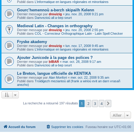
Publié dans
L'informatique en langues régionales et minoritaires
Gourc’hemennoù a-berzh skipailh Kelenn
Dernier message par
drouizig
«
jeu. nov. 20, 2008 9:21 pm
Publié dans
Danvezioù all a-bep seurt
Medieval Latin - Changes in orthography
Dernier message par
drouizig
«
jeu. nov. 20, 2008 2:55 pm
Publié dans
COL - Correcteur Orthographique Latin - Latin Spell Checker
Fryske akademy
Dernier message par
drouizig
«
lun. nov. 17, 2008 9:45 am
Publié dans
L'informatique en langues régionales et minoritaires
Ajouter Junicode à la page des polices ?
Dernier message par
bIBAR
«
mar. oct. 28, 2008 9:17 am
Publié dans
Danvezioù all a-bep seurt
Le Breton, langue officielle de KENTIKA
Dernier message par
Alan Monfort
«
mer. oct. 22, 2008 9:35 am
Publié dans
Troidigezh meziantoù all (frank a wirioù evit an darn vrasañ
anezho)
1
2
3
4
Suivant
La recherche a retourné 197 résultats
Aller
Accueil du forum
Supprimer les cookies
Fuseau horaire sur
UTC+01:00