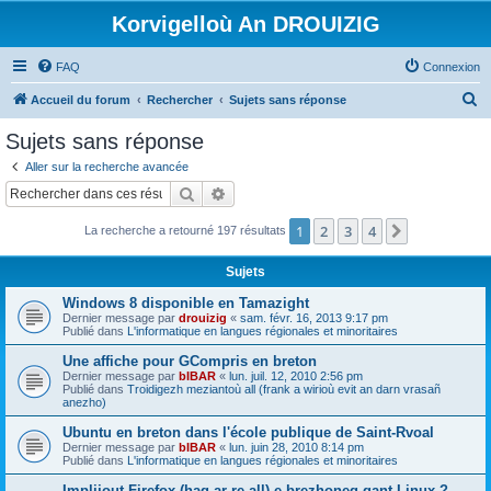
Korvigelloù An DROUIZIG
FAQ
Connexion
R
Accueil du forum
Rechercher
Sujets sans réponse
e
Sujets sans réponse
c
Aller sur la recherche avancée
h
Rechercher
Recherche avancée
e
1
2
3
4
Suivant
La recherche a retourné 197 résultats
r
c
Sujets
h
Windows 8 disponible en Tamazight
e
Dernier message par
drouizig
«
sam. févr. 16, 2013 9:17 pm
Publié dans
L'informatique en langues régionales et minoritaires
r
Une affiche pour GCompris en breton
Dernier message par
bIBAR
«
lun. juil. 12, 2010 2:56 pm
Publié dans
Troidigezh meziantoù all (frank a wirioù evit an darn vrasañ
anezho)
Ubuntu en breton dans l'école publique de Saint-Rvoal
Dernier message par
bIBAR
«
lun. juin 28, 2010 8:14 pm
Publié dans
L'informatique en langues régionales et minoritaires
Implijout Firefox (hag ar re all) e brezhoneg gant Linux ?