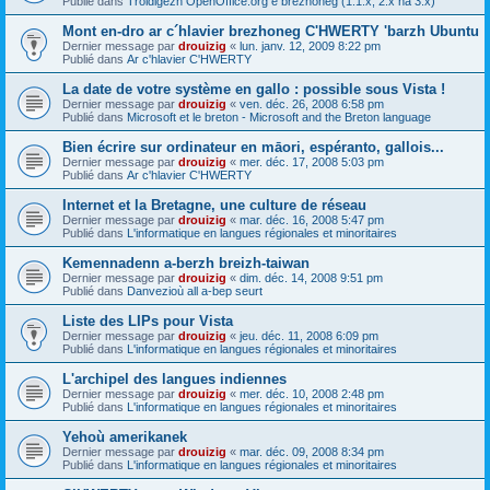
Publié dans
Troidigezh OpenOffice.org e brezhoneg (1.1.x, 2.x ha 3.x)
Mont en-dro ar c´hlavier brezhoneg C'HWERTY 'barzh Ubuntu
Dernier message par
drouizig
«
lun. janv. 12, 2009 8:22 pm
Publié dans
Ar c'hlavier C'HWERTY
La date de votre système en gallo : possible sous Vista !
Dernier message par
drouizig
«
ven. déc. 26, 2008 6:58 pm
Publié dans
Microsoft et le breton - Microsoft and the Breton language
Bien écrire sur ordinateur en māori, espéranto, gallois...
Dernier message par
drouizig
«
mer. déc. 17, 2008 5:03 pm
Publié dans
Ar c'hlavier C'HWERTY
Internet et la Bretagne, une culture de réseau
Dernier message par
drouizig
«
mar. déc. 16, 2008 5:47 pm
Publié dans
L'informatique en langues régionales et minoritaires
Kemennadenn a-berzh breizh-taiwan
Dernier message par
drouizig
«
dim. déc. 14, 2008 9:51 pm
Publié dans
Danvezioù all a-bep seurt
Liste des LIPs pour Vista
Dernier message par
drouizig
«
jeu. déc. 11, 2008 6:09 pm
Publié dans
L'informatique en langues régionales et minoritaires
L'archipel des langues indiennes
Dernier message par
drouizig
«
mer. déc. 10, 2008 2:48 pm
Publié dans
L'informatique en langues régionales et minoritaires
Yehoù amerikanek
Dernier message par
drouizig
«
mar. déc. 09, 2008 8:34 pm
Publié dans
L'informatique en langues régionales et minoritaires