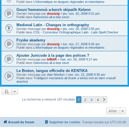
Publié dans
L'informatique en langues régionales et minoritaires
Gourc’hemennoù a-berzh skipailh Kelenn
Dernier message par
drouizig
«
jeu. nov. 20, 2008 9:21 pm
Publié dans
Danvezioù all a-bep seurt
Medieval Latin - Changes in orthography
Dernier message par
drouizig
«
jeu. nov. 20, 2008 2:55 pm
Publié dans
COL - Correcteur Orthographique Latin - Latin Spell Checker
Fryske akademy
Dernier message par
drouizig
«
lun. nov. 17, 2008 9:45 am
Publié dans
L'informatique en langues régionales et minoritaires
Ajouter Junicode à la page des polices ?
Dernier message par
bIBAR
«
mar. oct. 28, 2008 9:17 am
Publié dans
Danvezioù all a-bep seurt
Le Breton, langue officielle de KENTIKA
Dernier message par
Alan Monfort
«
mer. oct. 22, 2008 9:35 am
Publié dans
Troidigezh meziantoù all (frank a wirioù evit an darn vrasañ
anezho)
1
2
3
4
Suivant
La recherche a retourné 197 résultats
Aller
Accueil du forum
Supprimer les cookies
Fuseau horaire sur
UTC+01:00