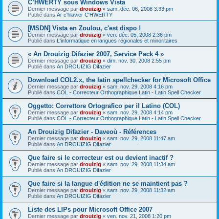
C’HWERTY sous Windows Vista
Dernier message par
drouizig
«
sam. déc. 06, 2008 3:33 pm
Publié dans
Ar c'hlavier C'HWERTY
[MSDN] Vista en Zoulou, c'est dispo !
Dernier message par
drouizig
«
ven. déc. 05, 2008 2:36 pm
Publié dans
L'informatique en langues régionales et minoritaires
« An Drouizig Difazier 2007, Service Pack 4 »
Dernier message par
drouizig
«
dim. nov. 30, 2008 2:55 pm
Publié dans
An DROUIZIG Difazier
Download COL2.x, the latin spellchecker for Microsoft Office
Dernier message par
drouizig
«
sam. nov. 29, 2008 4:16 pm
Publié dans
COL - Correcteur Orthographique Latin - Latin Spell Checker
Oggetto: Correttore Ortografico per il Latino (COL)
Dernier message par
drouizig
«
sam. nov. 29, 2008 4:14 pm
Publié dans
COL - Correcteur Orthographique Latin - Latin Spell Checker
An Drouizig Difazier - Daveoù - Références
Dernier message par
drouizig
«
sam. nov. 29, 2008 11:47 am
Publié dans
An DROUIZIG Difazier
Que faire si le correcteur est ou devient inactif ?
Dernier message par
drouizig
«
sam. nov. 29, 2008 11:34 am
Publié dans
An DROUIZIG Difazier
Que faire si la langue d'édition ne se maintient pas ?
Dernier message par
drouizig
«
sam. nov. 29, 2008 11:32 am
Publié dans
An DROUIZIG Difazier
Liste des LIPs pour Microsoft Office 2007
Dernier message par
drouizig
«
ven. nov. 21, 2008 1:20 pm