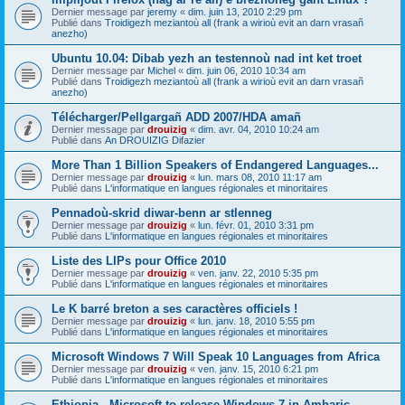
Dernier message par
jeremy
«
dim. juin 13, 2010 2:29 pm
Publié dans
Troidigezh meziantoù all (frank a wirioù evit an darn vrasañ
anezho)
Ubuntu 10.04: Dibab yezh an testennoù nad int ket troet
Dernier message par
Michel
«
dim. juin 06, 2010 10:34 am
Publié dans
Troidigezh meziantoù all (frank a wirioù evit an darn vrasañ
anezho)
Télécharger/Pellgargañ ADD 2007/HDA amañ
Dernier message par
drouizig
«
dim. avr. 04, 2010 10:24 am
Publié dans
An DROUIZIG Difazier
More Than 1 Billion Speakers of Endangered Languages...
Dernier message par
drouizig
«
lun. mars 08, 2010 11:17 am
Publié dans
L'informatique en langues régionales et minoritaires
Pennadoù-skrid diwar-benn ar stlenneg
Dernier message par
drouizig
«
lun. févr. 01, 2010 3:31 pm
Publié dans
L'informatique en langues régionales et minoritaires
Liste des LIPs pour Office 2010
Dernier message par
drouizig
«
ven. janv. 22, 2010 5:35 pm
Publié dans
L'informatique en langues régionales et minoritaires
Le K barré breton a ses caractères officiels !
Dernier message par
drouizig
«
lun. janv. 18, 2010 5:55 pm
Publié dans
L'informatique en langues régionales et minoritaires
Microsoft Windows 7 Will Speak 10 Languages from Africa
Dernier message par
drouizig
«
ven. janv. 15, 2010 6:21 pm
Publié dans
L'informatique en langues régionales et minoritaires
Ethiopia - Microsoft to release Windows 7 in Amharic