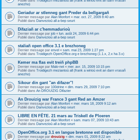
Publié dans
Troidigezh meziantoù all (frank a wirioù evit an darn vrasañ
anezho)
Geriadur ar stlenneg gant Preder da bellgargañ
Dernier message par
Alan Monfort
«
mar. oct. 27, 2009 8:40 am
Publié dans
Danvezioù all a-bep seurt
Difaziañ ar c'hemmadurioù
Dernier message par
job
«
lun. août 24, 2009 6:44 pm
Publié dans
Danvezioù all a-bep seurt
staliañ open office 3.1 e brezhoneg
Dernier message par
envel
«
sam. mai 23, 2009 1:27 pm
Publié dans
Troidigezh OpenOffice.org e brezhoneg (1.1.x, 2.x ha 3.x)
Kemer ma flas evit treiñ phpBB
Dernier message par
Malo-net
«
mer. avr. 15, 2009 10:15 pm
Publié dans
Troidigezh meziantoù all (frank a wirioù evit an darn vrasañ
anezho)
Sikour din gant "an difazer"!
Dernier message par
100drine
«
dim. mars 29, 2009 7:10 pm
Publié dans
An DROUIZIG Difazier
An Drouizig war France 3 gant Red an Amzer
Dernier message par
Alan Monfort
«
mer. mars 18, 2009 9:12 am
Publié dans
Danvezioù all a-bep seurt
LIBRE EN FÊTE. 21 mars au Triskell de Ploeren
Dernier message par
Alan Monfort
«
sam. mars 07, 2009 10:43 am
Publié dans
Danvezioù all a-bep seurt
OpenOffice.org 3.1 en langue bretonne est disponible
Dernier message par
drouizig
«
dim. mars 01, 2009 8:22 am