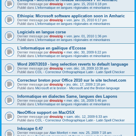
Dernier message par
drouizig
«
ven. janv. 15, 2010 6:18 pm
Publié dans
L'informatique en langues régionales et minoritaires
Ethiopia: Microsoft software application soon in Amharic
Dernier message par
drouizig
«
ven. janv. 15, 2010 6:17 pm
Publié dans
L'informatique en langues régionales et minoritaires
Logiciels en langue corse
Dernier message par
drouizig
«
ven. janv. 01, 2010 1:36 pm
Publié dans
L'informatique en langues régionales et minoritaires
L'informatique en gaélique d'Ecosse
Dernier message par
drouizig
«
mer. déc. 30, 2009 6:22 pm
Publié dans
L'informatique en langues régionales et minoritaires
Word 2007/2010 - lang selection reverts to default language
Dernier message par
drouizig
«
ven. déc. 18, 2009 10:38 am
Publié dans
COL - Correcteur Orthographique Latin - Latin Spell Checker
Correcteur breton pour Office 2010 sur le site technet.com
Dernier message par
drouizig
«
jeu. déc. 17, 2009 2:18 pm
Publié dans
Microsoft et le breton - Microsoft and the Breton language
Informatique en dialectes Same, langues des Lapons
Dernier message par
drouizig
«
mer. déc. 16, 2009 5:46 pm
Publié dans
L'informatique en langues régionales et minoritaires
NeoOffice support on MacOSX
Dernier message par
drouizig
«
sam. déc. 12, 2009 6:33 am
Publié dans
COL - Correcteur Orthographique Latin - Latin Spell Checker
Inkscape 0.47
Dernier message par
Alan Monfort
«
mer. nov. 25, 2009 7:18 am