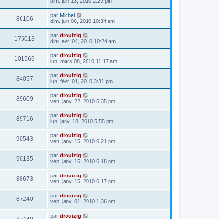
dim. juin 13, 2010 2:29 pm
par
Michel
86106
dim. juin 06, 2010 10:34 am
par
drouizig
175013
dim. avr. 04, 2010 10:24 am
par
drouizig
101569
lun. mars 08, 2010 11:17 am
par
drouizig
84057
lun. févr. 01, 2010 3:31 pm
par
drouizig
89609
ven. janv. 22, 2010 5:35 pm
par
drouizig
89716
lun. janv. 18, 2010 5:55 pm
par
drouizig
90543
ven. janv. 15, 2010 6:21 pm
par
drouizig
90135
ven. janv. 15, 2010 6:18 pm
par
drouizig
88673
ven. janv. 15, 2010 6:17 pm
par
drouizig
87240
ven. janv. 01, 2010 1:36 pm
par
drouizig