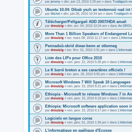
par
jeremy
»
dim. juin 13, 2010 2:29 pm
» dans
Troidigezh me
Ubuntu 10.04: Dibab yezh an testennoù nad int k
par
Michel
»
dim. juin 06, 2010 10:34 am
» dans
Troidigezh m
Télécharger/Pellgargañ ADD 2007/HDA amañ
par
drouizig
»
dim. avr. 04, 2010 10:24 am
» dans
An DROUI
More Than 1 Billion Speakers of Endangered L
par
drouizig
»
lun. mars 08, 2010 11:17 am
» dans
L'informa
Pennadoù-skrid diwar-benn ar stlenneg
par
drouizig
»
lun. févr. 01, 2010 3:31 pm
» dans
L'informati
Liste des LIPs pour Office 2010
par
drouizig
»
ven. janv. 22, 2010 5:35 pm
» dans
L'informat
Le K barré breton a ses caractères officiels !
par
drouizig
»
lun. janv. 18, 2010 5:55 pm
» dans
L'informat
Microsoft Windows 7 Will Speak 10 Languages 
par
drouizig
»
ven. janv. 15, 2010 6:21 pm
» dans
L'informat
Ethiopia - Microsoft to release Windows 7 in A
par
drouizig
»
ven. janv. 15, 2010 6:18 pm
» dans
L'informat
Ethiopia: Microsoft software application soon 
par
drouizig
»
ven. janv. 15, 2010 6:17 pm
» dans
L'informat
Logiciels en langue corse
par
drouizig
»
ven. janv. 01, 2010 1:36 pm
» dans
L'informat
L'informatique en gaélique d'Ecosse