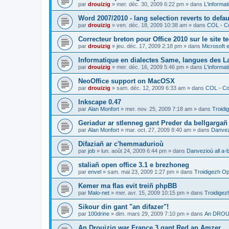
par
drouizig
»
mer. déc. 30, 2009 6:22 pm
» dans
L'informat
Word 2007/2010 - lang selection reverts to defa
par
drouizig
»
ven. déc. 18, 2009 10:38 am
» dans
COL - Co
Correcteur breton pour Office 2010 sur le site 
par
drouizig
»
jeu. déc. 17, 2009 2:18 pm
» dans
Microsoft e
Informatique en dialectes Same, langues des 
par
drouizig
»
mer. déc. 16, 2009 5:46 pm
» dans
L'informat
NeoOffice support on MacOSX
par
drouizig
»
sam. déc. 12, 2009 6:33 am
» dans
COL - Cor
Inkscape 0.47
par
Alan Monfort
»
mer. nov. 25, 2009 7:18 am
» dans
Troidi
Geriadur ar stlenneg gant Preder da bellgargañ
par
Alan Monfort
»
mar. oct. 27, 2009 8:40 am
» dans
Danvezi
Difaziañ ar c'hemmadurioù
par
job
»
lun. août 24, 2009 6:44 pm
» dans
Danvezioù all a-
staliañ open office 3.1 e brezhoneg
par
envel
»
sam. mai 23, 2009 1:27 pm
» dans
Troidigezh Op
Kemer ma flas evit treiñ phpBB
par
Malo-net
»
mer. avr. 15, 2009 10:15 pm
» dans
Troidigez
Sikour din gant "an difazer"!
par
100drine
»
dim. mars 29, 2009 7:10 pm
» dans
An DROUI
An Drouizig war France 3 gant Red an Amzer