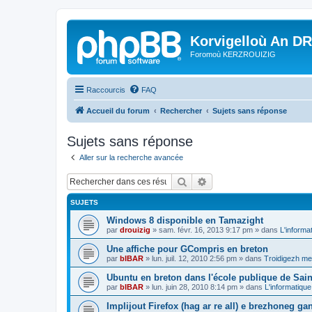
Korvigelloù An D
Foromoù KERZROUIZIG
Raccourcis
FAQ
Accueil du forum
Rechercher
Sujets sans réponse
Sujets sans réponse
Aller sur la recherche avancée
Rechercher
Recherche avancée
SUJETS
Windows 8 disponible en Tamazight
par
drouizig
»
sam. févr. 16, 2013 9:17 pm
» dans
L'informa
Une affiche pour GCompris en breton
par
bIBAR
»
lun. juil. 12, 2010 2:56 pm
» dans
Troidigezh mez
Ubuntu en breton dans l'école publique de Sain
par
bIBAR
»
lun. juin 28, 2010 8:14 pm
» dans
L'informatique
Implijout Firefox (hag ar re all) e brezhoneg ga