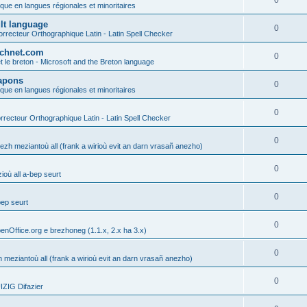
0
ique en langues régionales et minoritaires
ult language
0
rrecteur Orthographique Latin - Latin Spell Checker
technet.com
0
t le breton - Microsoft and the Breton language
Lapons
0
ique en langues régionales et minoritaires
0
recteur Orthographique Latin - Latin Spell Checker
0
gezh meziantoù all (frank a wirioù evit an darn vrasañ anezho)
0
où all a-bep seurt
0
bep seurt
0
enOffice.org e brezhoneg (1.1.x, 2.x ha 3.x)
0
h meziantoù all (frank a wirioù evit an darn vrasañ anezho)
0
ZIG Difazier