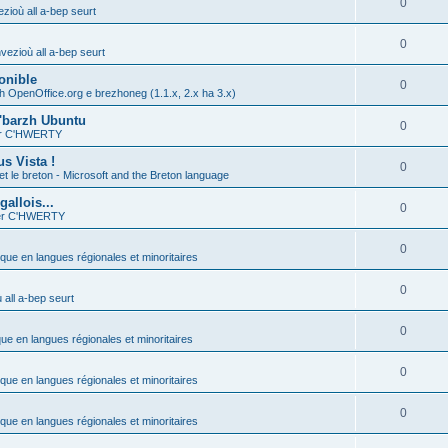
0
zioù all a-bep seurt
0
vezioù all a-bep seurt
onible
0
h OpenOffice.org e brezhoneg (1.1.x, 2.x ha 3.x)
'barzh Ubuntu
0
ier C'HWERTY
s Vista !
0
et le breton - Microsoft and the Breton language
allois...
0
ier C'HWERTY
0
ique en langues régionales et minoritaires
0
all a-bep seurt
0
que en langues régionales et minoritaires
0
ique en langues régionales et minoritaires
0
ique en langues régionales et minoritaires