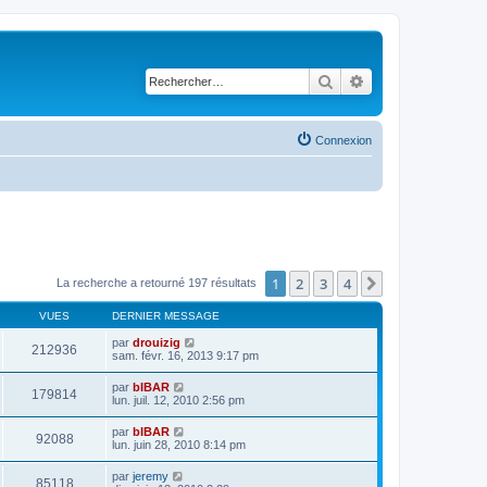
Rechercher
Recherche avancé
Connexion
1
2
3
4
Suivant
La recherche a retourné 197 résultats
VUES
DERNIER MESSAGE
par
drouizig
212936
sam. févr. 16, 2013 9:17 pm
par
bIBAR
179814
lun. juil. 12, 2010 2:56 pm
par
bIBAR
92088
lun. juin 28, 2010 8:14 pm
par
jeremy
85118