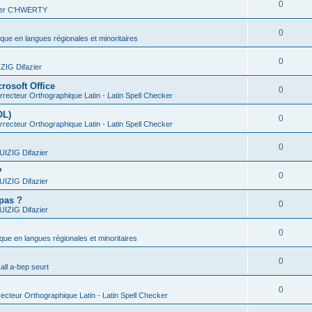
0
vier C'HWERTY
0
ique en langues régionales et minoritaires
0
IG Difazier
rosoft Office
0
recteur Orthographique Latin - Latin Spell Checker
OL)
0
recteur Orthographique Latin - Latin Spell Checker
0
IZIG Difazier
?
0
IZIG Difazier
 pas ?
0
IZIG Difazier
0
ique en langues régionales et minoritaires
0
all a-bep seurt
0
ecteur Orthographique Latin - Latin Spell Checker