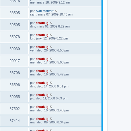
83516
mer. mars 18, 2009 9:12 am
par
Alan Monfort
88505
sam. mars 07, 2009 10:43 am
par
drouizig
89505
dim. mars 01, 2009 8:22 am
par
drouizig
85978
lun. janv. 12, 2009 8:22 pm
par
drouizig
89030
ven. déc. 26, 2008 6:58 pm
par
drouizig
90917
mer. déc. 17, 2008 5:03 pm
par
drouizig
88708
mar. déc. 16, 2008 5:47 pm
par
drouizig
86596
dim. déc. 14, 2008 9:51 pm
par
drouizig
89055
jeu. déc. 11, 2008 6:09 pm
par
drouizig
87502
mer. déc. 10, 2008 2:48 pm
par
drouizig
87414
mar. déc. 09, 2008 8:34 pm
par
drouizig