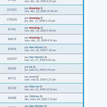
87449
mer. déc. 30, 2009 6:22 pm
par
drouizig
157601
ven. déc. 18, 2009 10:38 am
par
drouizig
176326
jeu. déc. 17, 2009 2:18 pm
par
drouizig
87491
mer. déc. 16, 2009 5:46 pm
par
drouizig
89878
sam. déc. 12, 2009 6:33 am
par
Alan Monfort
84929
mer. nov. 25, 2009 7:18 am
par
Alan Monfort
162207
mar. oct. 27, 2009 8:40 am
par
job
83459
lun. août 24, 2009 6:44 pm
par
envel
84721
sam. mai 23, 2009 1:27 pm
par
Malo-net
85319
mer. avr. 15, 2009 10:15 pm
par
100drine
84068
dim. mars 29, 2009 7:10 pm
par
Alan Monfort