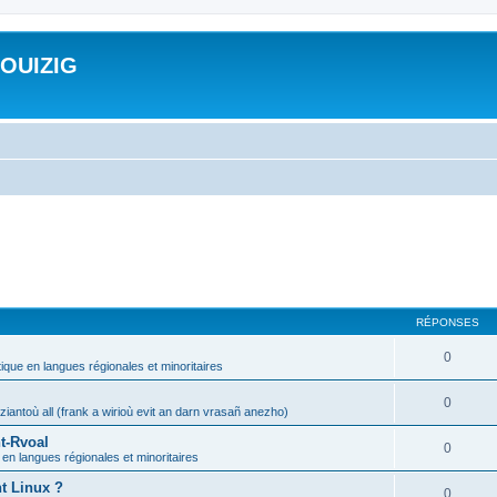
ROUIZIG
RÉPONSES
0
tique en langues régionales et minoritaires
0
iantoù all (frank a wirioù evit an darn vrasañ anezho)
t-Rvoal
0
 en langues régionales et minoritaires
nt Linux ?
0