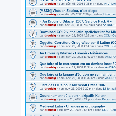
C’HWERTY sous Windows Vista
par
drouizig
»
sam. déc. 06, 2008 3:33 pm
» dans
Ar c'hla
[MSDN] Vista en Zoulou, c'est dispo !
par
drouizig
»
ven. déc. 05, 2008 2:36 pm
» dans
L'informat
« An Drouizig Difazier 2007, Service Pack 4 »
par
drouizig
»
dim. nov. 30, 2008 2:55 pm
» dans
An DROUIZ
Download COL2.x, the latin spellchecker for Mic
par
drouizig
»
sam. nov. 29, 2008 4:16 pm
» dans
COL - Cor
Oggetto: Correttore Ortografico per il Latino (C
par
drouizig
»
sam. nov. 29, 2008 4:14 pm
» dans
COL - Cor
An Drouizig Difazier - Daveoù - Références
par
drouizig
»
sam. nov. 29, 2008 11:47 am
» dans
An DROU
Que faire si le correcteur est ou devient inactif 
par
drouizig
»
sam. nov. 29, 2008 11:34 am
» dans
An DROU
Que faire si la langue d'édition ne se maintient
par
drouizig
»
sam. nov. 29, 2008 11:32 am
» dans
An DROU
Liste des LIPs pour Microsoft Office 2007
par
drouizig
»
ven. nov. 21, 2008 1:20 pm
» dans
L'informat
Gourc’hemennoù a-berzh skipailh Kelenn
par
drouizig
»
jeu. nov. 20, 2008 9:21 pm
» dans
Danvezioù 
Medieval Latin - Changes in orthography
par
drouizig
»
jeu. nov. 20, 2008 2:55 pm
» dans
COL - Corr