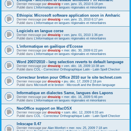
Dernier message par
drouizig
«
ven. janv. 15, 2010 6:18 pm
Publié dans
L'informatique en langues régionales et minoritaires
Ethiopia: Microsoft software application soon in Amharic
Dernier message par
drouizig
«
ven. janv. 15, 2010 6:17 pm
Publié dans
L'informatique en langues régionales et minoritaires
Logiciels en langue corse
Dernier message par
drouizig
«
ven. janv. 01, 2010 1:36 pm
Publié dans
L'informatique en langues régionales et minoritaires
L'informatique en gaélique d'Ecosse
Dernier message par
drouizig
«
mer. déc. 30, 2009 6:22 pm
Publié dans
L'informatique en langues régionales et minoritaires
Word 2007/2010 - lang selection reverts to default language
Dernier message par
drouizig
«
ven. déc. 18, 2009 10:38 am
Publié dans
COL - Correcteur Orthographique Latin - Latin Spell Checker
Correcteur breton pour Office 2010 sur le site technet.com
Dernier message par
drouizig
«
jeu. déc. 17, 2009 2:18 pm
Publié dans
Microsoft et le breton - Microsoft and the Breton language
Informatique en dialectes Same, langues des Lapons
Dernier message par
drouizig
«
mer. déc. 16, 2009 5:46 pm
Publié dans
L'informatique en langues régionales et minoritaires
NeoOffice support on MacOSX
Dernier message par
drouizig
«
sam. déc. 12, 2009 6:33 am
Publié dans
COL - Correcteur Orthographique Latin - Latin Spell Checker
Inkscape 0.47
Dernier message par
Alan Monfort
«
mer. nov. 25, 2009 7:18 am