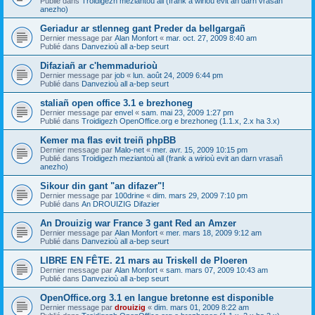
Publié dans
Troidigezh meziantoù all (frank a wirioù evit an darn vrasañ
anezho)
Geriadur ar stlenneg gant Preder da bellgargañ
Dernier message par
Alan Monfort
«
mar. oct. 27, 2009 8:40 am
Publié dans
Danvezioù all a-bep seurt
Difaziañ ar c'hemmadurioù
Dernier message par
job
«
lun. août 24, 2009 6:44 pm
Publié dans
Danvezioù all a-bep seurt
staliañ open office 3.1 e brezhoneg
Dernier message par
envel
«
sam. mai 23, 2009 1:27 pm
Publié dans
Troidigezh OpenOffice.org e brezhoneg (1.1.x, 2.x ha 3.x)
Kemer ma flas evit treiñ phpBB
Dernier message par
Malo-net
«
mer. avr. 15, 2009 10:15 pm
Publié dans
Troidigezh meziantoù all (frank a wirioù evit an darn vrasañ
anezho)
Sikour din gant "an difazer"!
Dernier message par
100drine
«
dim. mars 29, 2009 7:10 pm
Publié dans
An DROUIZIG Difazier
An Drouizig war France 3 gant Red an Amzer
Dernier message par
Alan Monfort
«
mer. mars 18, 2009 9:12 am
Publié dans
Danvezioù all a-bep seurt
LIBRE EN FÊTE. 21 mars au Triskell de Ploeren
Dernier message par
Alan Monfort
«
sam. mars 07, 2009 10:43 am
Publié dans
Danvezioù all a-bep seurt
OpenOffice.org 3.1 en langue bretonne est disponible
Dernier message par
drouizig
«
dim. mars 01, 2009 8:22 am