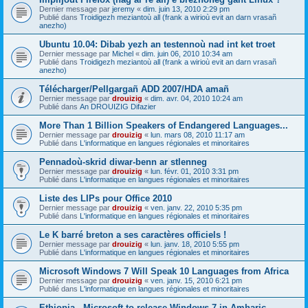
Dernier message par
jeremy
«
dim. juin 13, 2010 2:29 pm
Publié dans
Troidigezh meziantoù all (frank a wirioù evit an darn vrasañ
anezho)
Ubuntu 10.04: Dibab yezh an testennoù nad int ket troet
Dernier message par
Michel
«
dim. juin 06, 2010 10:34 am
Publié dans
Troidigezh meziantoù all (frank a wirioù evit an darn vrasañ
anezho)
Télécharger/Pellgargañ ADD 2007/HDA amañ
Dernier message par
drouizig
«
dim. avr. 04, 2010 10:24 am
Publié dans
An DROUIZIG Difazier
More Than 1 Billion Speakers of Endangered Languages...
Dernier message par
drouizig
«
lun. mars 08, 2010 11:17 am
Publié dans
L'informatique en langues régionales et minoritaires
Pennadoù-skrid diwar-benn ar stlenneg
Dernier message par
drouizig
«
lun. févr. 01, 2010 3:31 pm
Publié dans
L'informatique en langues régionales et minoritaires
Liste des LIPs pour Office 2010
Dernier message par
drouizig
«
ven. janv. 22, 2010 5:35 pm
Publié dans
L'informatique en langues régionales et minoritaires
Le K barré breton a ses caractères officiels !
Dernier message par
drouizig
«
lun. janv. 18, 2010 5:55 pm
Publié dans
L'informatique en langues régionales et minoritaires
Microsoft Windows 7 Will Speak 10 Languages from Africa
Dernier message par
drouizig
«
ven. janv. 15, 2010 6:21 pm
Publié dans
L'informatique en langues régionales et minoritaires
Ethiopia - Microsoft to release Windows 7 in Amharic