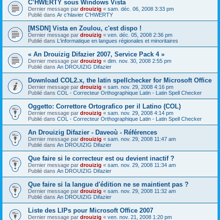
C’HWERTY sous Windows Vista
Dernier message par
drouizig
«
sam. déc. 06, 2008 3:33 pm
Publié dans
Ar c'hlavier C'HWERTY
[MSDN] Vista en Zoulou, c'est dispo !
Dernier message par
drouizig
«
ven. déc. 05, 2008 2:36 pm
Publié dans
L'informatique en langues régionales et minoritaires
« An Drouizig Difazier 2007, Service Pack 4 »
Dernier message par
drouizig
«
dim. nov. 30, 2008 2:55 pm
Publié dans
An DROUIZIG Difazier
Download COL2.x, the latin spellchecker for Microsoft Office
Dernier message par
drouizig
«
sam. nov. 29, 2008 4:16 pm
Publié dans
COL - Correcteur Orthographique Latin - Latin Spell Checker
Oggetto: Correttore Ortografico per il Latino (COL)
Dernier message par
drouizig
«
sam. nov. 29, 2008 4:14 pm
Publié dans
COL - Correcteur Orthographique Latin - Latin Spell Checker
An Drouizig Difazier - Daveoù - Références
Dernier message par
drouizig
«
sam. nov. 29, 2008 11:47 am
Publié dans
An DROUIZIG Difazier
Que faire si le correcteur est ou devient inactif ?
Dernier message par
drouizig
«
sam. nov. 29, 2008 11:34 am
Publié dans
An DROUIZIG Difazier
Que faire si la langue d'édition ne se maintient pas ?
Dernier message par
drouizig
«
sam. nov. 29, 2008 11:32 am
Publié dans
An DROUIZIG Difazier
Liste des LIPs pour Microsoft Office 2007
Dernier message par
drouizig
«
ven. nov. 21, 2008 1:20 pm