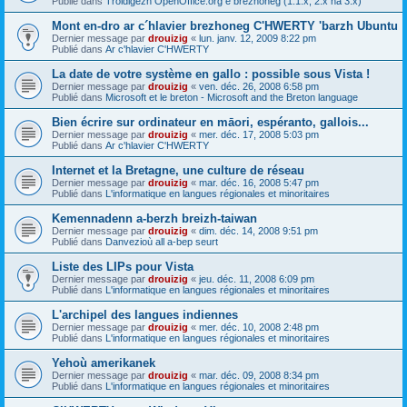
Publié dans
Troidigezh OpenOffice.org e brezhoneg (1.1.x, 2.x ha 3.x)
Mont en-dro ar c´hlavier brezhoneg C'HWERTY 'barzh Ubuntu
Dernier message par
drouizig
«
lun. janv. 12, 2009 8:22 pm
Publié dans
Ar c'hlavier C'HWERTY
La date de votre système en gallo : possible sous Vista !
Dernier message par
drouizig
«
ven. déc. 26, 2008 6:58 pm
Publié dans
Microsoft et le breton - Microsoft and the Breton language
Bien écrire sur ordinateur en māori, espéranto, gallois...
Dernier message par
drouizig
«
mer. déc. 17, 2008 5:03 pm
Publié dans
Ar c'hlavier C'HWERTY
Internet et la Bretagne, une culture de réseau
Dernier message par
drouizig
«
mar. déc. 16, 2008 5:47 pm
Publié dans
L'informatique en langues régionales et minoritaires
Kemennadenn a-berzh breizh-taiwan
Dernier message par
drouizig
«
dim. déc. 14, 2008 9:51 pm
Publié dans
Danvezioù all a-bep seurt
Liste des LIPs pour Vista
Dernier message par
drouizig
«
jeu. déc. 11, 2008 6:09 pm
Publié dans
L'informatique en langues régionales et minoritaires
L'archipel des langues indiennes
Dernier message par
drouizig
«
mer. déc. 10, 2008 2:48 pm
Publié dans
L'informatique en langues régionales et minoritaires
Yehoù amerikanek
Dernier message par
drouizig
«
mar. déc. 09, 2008 8:34 pm
Publié dans
L'informatique en langues régionales et minoritaires