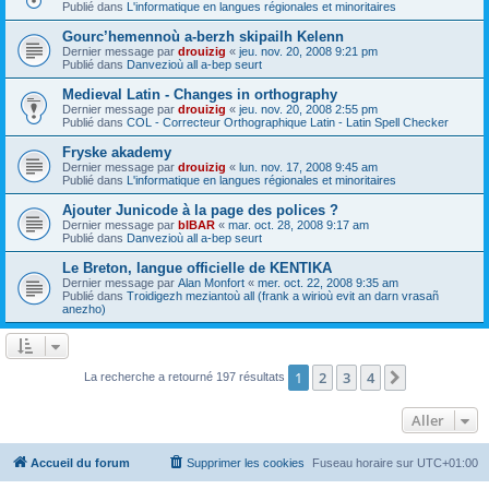
Publié dans
L'informatique en langues régionales et minoritaires
Gourc’hemennoù a-berzh skipailh Kelenn
Dernier message par
drouizig
«
jeu. nov. 20, 2008 9:21 pm
Publié dans
Danvezioù all a-bep seurt
Medieval Latin - Changes in orthography
Dernier message par
drouizig
«
jeu. nov. 20, 2008 2:55 pm
Publié dans
COL - Correcteur Orthographique Latin - Latin Spell Checker
Fryske akademy
Dernier message par
drouizig
«
lun. nov. 17, 2008 9:45 am
Publié dans
L'informatique en langues régionales et minoritaires
Ajouter Junicode à la page des polices ?
Dernier message par
bIBAR
«
mar. oct. 28, 2008 9:17 am
Publié dans
Danvezioù all a-bep seurt
Le Breton, langue officielle de KENTIKA
Dernier message par
Alan Monfort
«
mer. oct. 22, 2008 9:35 am
Publié dans
Troidigezh meziantoù all (frank a wirioù evit an darn vrasañ
anezho)
1
2
3
4
Suivant
La recherche a retourné 197 résultats
Aller
Accueil du forum
Supprimer les cookies
Fuseau horaire sur
UTC+01:00