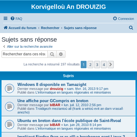
Korvigelloù An DROUIZIG
FAQ
Connexion
R
Accueil du forum
Rechercher
Sujets sans réponse
e
Sujets sans réponse
c
Aller sur la recherche avancée
h
Rechercher
Recherche avancée
e
1
2
3
4
Suivant
La recherche a retourné 197 résultats
r
c
Sujets
h
Windows 8 disponible en Tamazight
e
Dernier message par
drouizig
«
sam. févr. 16, 2013 9:17 pm
Publié dans
L'informatique en langues régionales et minoritaires
r
Une affiche pour GCompris en breton
Dernier message par
bIBAR
«
lun. juil. 12, 2010 2:56 pm
Publié dans
Troidigezh meziantoù all (frank a wirioù evit an darn vrasañ
anezho)
Ubuntu en breton dans l'école publique de Saint-Rvoal
Dernier message par
bIBAR
«
lun. juin 28, 2010 8:14 pm
Publié dans
L'informatique en langues régionales et minoritaires
Implijout Firefox (hag ar re all) e brezhoneg gant Linux ?