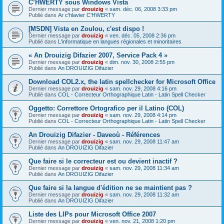
C’HWERTY sous Windows Vista
Dernier message par
drouizig
«
sam. déc. 06, 2008 3:33 pm
Publié dans
Ar c'hlavier C'HWERTY
[MSDN] Vista en Zoulou, c'est dispo !
Dernier message par
drouizig
«
ven. déc. 05, 2008 2:36 pm
Publié dans
L'informatique en langues régionales et minoritaires
« An Drouizig Difazier 2007, Service Pack 4 »
Dernier message par
drouizig
«
dim. nov. 30, 2008 2:55 pm
Publié dans
An DROUIZIG Difazier
Download COL2.x, the latin spellchecker for Microsoft Office
Dernier message par
drouizig
«
sam. nov. 29, 2008 4:16 pm
Publié dans
COL - Correcteur Orthographique Latin - Latin Spell Checker
Oggetto: Correttore Ortografico per il Latino (COL)
Dernier message par
drouizig
«
sam. nov. 29, 2008 4:14 pm
Publié dans
COL - Correcteur Orthographique Latin - Latin Spell Checker
An Drouizig Difazier - Daveoù - Références
Dernier message par
drouizig
«
sam. nov. 29, 2008 11:47 am
Publié dans
An DROUIZIG Difazier
Que faire si le correcteur est ou devient inactif ?
Dernier message par
drouizig
«
sam. nov. 29, 2008 11:34 am
Publié dans
An DROUIZIG Difazier
Que faire si la langue d'édition ne se maintient pas ?
Dernier message par
drouizig
«
sam. nov. 29, 2008 11:32 am
Publié dans
An DROUIZIG Difazier
Liste des LIPs pour Microsoft Office 2007
Dernier message par
drouizig
«
ven. nov. 21, 2008 1:20 pm