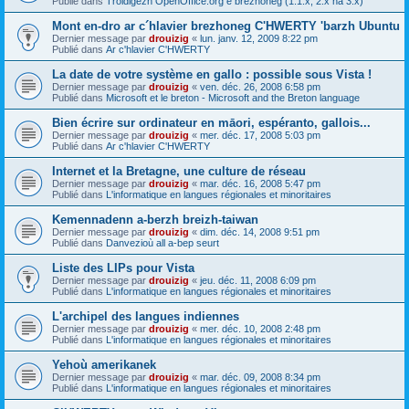
Publié dans
Troidigezh OpenOffice.org e brezhoneg (1.1.x, 2.x ha 3.x)
Mont en-dro ar c´hlavier brezhoneg C'HWERTY 'barzh Ubuntu
Dernier message par
drouizig
«
lun. janv. 12, 2009 8:22 pm
Publié dans
Ar c'hlavier C'HWERTY
La date de votre système en gallo : possible sous Vista !
Dernier message par
drouizig
«
ven. déc. 26, 2008 6:58 pm
Publié dans
Microsoft et le breton - Microsoft and the Breton language
Bien écrire sur ordinateur en māori, espéranto, gallois...
Dernier message par
drouizig
«
mer. déc. 17, 2008 5:03 pm
Publié dans
Ar c'hlavier C'HWERTY
Internet et la Bretagne, une culture de réseau
Dernier message par
drouizig
«
mar. déc. 16, 2008 5:47 pm
Publié dans
L'informatique en langues régionales et minoritaires
Kemennadenn a-berzh breizh-taiwan
Dernier message par
drouizig
«
dim. déc. 14, 2008 9:51 pm
Publié dans
Danvezioù all a-bep seurt
Liste des LIPs pour Vista
Dernier message par
drouizig
«
jeu. déc. 11, 2008 6:09 pm
Publié dans
L'informatique en langues régionales et minoritaires
L'archipel des langues indiennes
Dernier message par
drouizig
«
mer. déc. 10, 2008 2:48 pm
Publié dans
L'informatique en langues régionales et minoritaires
Yehoù amerikanek
Dernier message par
drouizig
«
mar. déc. 09, 2008 8:34 pm
Publié dans
L'informatique en langues régionales et minoritaires