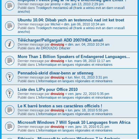
Dernier message par
jeremy
«
dim. juin 13, 2010 2:29 pm
Publié dans
Troidigezh meziantoù all (frank a wirioù evit an darn vrasañ
anezho)
Ubuntu 10.04: Dibab yezh an testennoù nad int ket troet
Dernier message par
Michel
«
dim. juin 06, 2010 10:34 am
Publié dans
Troidigezh meziantoù all (frank a wirioù evit an darn vrasañ
anezho)
Télécharger/Pellgargañ ADD 2007/HDA amañ
Dernier message par
drouizig
«
dim. avr. 04, 2010 10:24 am
Publié dans
An DROUIZIG Difazier
More Than 1 Billion Speakers of Endangered Languages...
Dernier message par
drouizig
«
lun. mars 08, 2010 11:17 am
Publié dans
L'informatique en langues régionales et minoritaires
Pennadoù-skrid diwar-benn ar stlenneg
Dernier message par
drouizig
«
lun. févr. 01, 2010 3:31 pm
Publié dans
L'informatique en langues régionales et minoritaires
Liste des LIPs pour Office 2010
Dernier message par
drouizig
«
ven. janv. 22, 2010 5:35 pm
Publié dans
L'informatique en langues régionales et minoritaires
Le K barré breton a ses caractères officiels !
Dernier message par
drouizig
«
lun. janv. 18, 2010 5:55 pm
Publié dans
L'informatique en langues régionales et minoritaires
Microsoft Windows 7 Will Speak 10 Languages from Africa
Dernier message par
drouizig
«
ven. janv. 15, 2010 6:21 pm
Publié dans
L'informatique en langues régionales et minoritaires
Ethiopia - Microsoft to release Windows 7 in Amharic