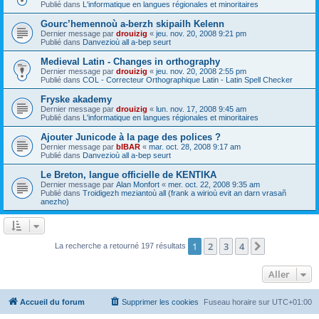
Publié dans
L'informatique en langues régionales et minoritaires
Gourc’hemennoù a-berzh skipailh Kelenn
Dernier message par
drouizig
«
jeu. nov. 20, 2008 9:21 pm
Publié dans
Danvezioù all a-bep seurt
Medieval Latin - Changes in orthography
Dernier message par
drouizig
«
jeu. nov. 20, 2008 2:55 pm
Publié dans
COL - Correcteur Orthographique Latin - Latin Spell Checker
Fryske akademy
Dernier message par
drouizig
«
lun. nov. 17, 2008 9:45 am
Publié dans
L'informatique en langues régionales et minoritaires
Ajouter Junicode à la page des polices ?
Dernier message par
bIBAR
«
mar. oct. 28, 2008 9:17 am
Publié dans
Danvezioù all a-bep seurt
Le Breton, langue officielle de KENTIKA
Dernier message par
Alan Monfort
«
mer. oct. 22, 2008 9:35 am
Publié dans
Troidigezh meziantoù all (frank a wirioù evit an darn vrasañ
anezho)
1
2
3
4
Suivant
La recherche a retourné 197 résultats
Aller
Accueil du forum
Supprimer les cookies
Fuseau horaire sur
UTC+01:00