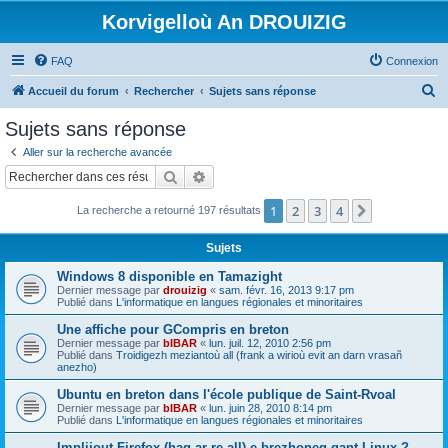
Korvigelloù An DROUIZIG
FAQ
Connexion
R
Accueil du forum
Rechercher
Sujets sans réponse
e
Sujets sans réponse
c
Aller sur la recherche avancée
h
Rechercher
Recherche avancée
e
1
2
3
4
Suivant
La recherche a retourné 197 résultats
r
c
Sujets
h
Windows 8 disponible en Tamazight
e
Dernier message par
drouizig
«
sam. févr. 16, 2013 9:17 pm
Publié dans
L'informatique en langues régionales et minoritaires
r
Une affiche pour GCompris en breton
Dernier message par
bIBAR
«
lun. juil. 12, 2010 2:56 pm
Publié dans
Troidigezh meziantoù all (frank a wirioù evit an darn vrasañ
anezho)
Ubuntu en breton dans l'école publique de Saint-Rvoal
Dernier message par
bIBAR
«
lun. juin 28, 2010 8:14 pm
Publié dans
L'informatique en langues régionales et minoritaires
Implijout Firefox (hag ar re all) e brezhoneg gant Linux ?