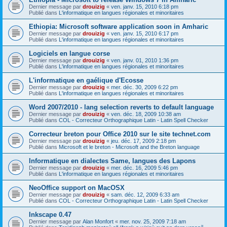
Dernier message par
drouizig
«
ven. janv. 15, 2010 6:18 pm
Publié dans
L'informatique en langues régionales et minoritaires
Ethiopia: Microsoft software application soon in Amharic
Dernier message par
drouizig
«
ven. janv. 15, 2010 6:17 pm
Publié dans
L'informatique en langues régionales et minoritaires
Logiciels en langue corse
Dernier message par
drouizig
«
ven. janv. 01, 2010 1:36 pm
Publié dans
L'informatique en langues régionales et minoritaires
L'informatique en gaélique d'Ecosse
Dernier message par
drouizig
«
mer. déc. 30, 2009 6:22 pm
Publié dans
L'informatique en langues régionales et minoritaires
Word 2007/2010 - lang selection reverts to default language
Dernier message par
drouizig
«
ven. déc. 18, 2009 10:38 am
Publié dans
COL - Correcteur Orthographique Latin - Latin Spell Checker
Correcteur breton pour Office 2010 sur le site technet.com
Dernier message par
drouizig
«
jeu. déc. 17, 2009 2:18 pm
Publié dans
Microsoft et le breton - Microsoft and the Breton language
Informatique en dialectes Same, langues des Lapons
Dernier message par
drouizig
«
mer. déc. 16, 2009 5:46 pm
Publié dans
L'informatique en langues régionales et minoritaires
NeoOffice support on MacOSX
Dernier message par
drouizig
«
sam. déc. 12, 2009 6:33 am
Publié dans
COL - Correcteur Orthographique Latin - Latin Spell Checker
Inkscape 0.47
Dernier message par
Alan Monfort
«
mer. nov. 25, 2009 7:18 am