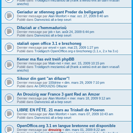
Publié dans
Troidigezh meziantoù all (frank a wirioù evit an darn vrasañ
anezho)
Geriadur ar stlenneg gant Preder da bellgargañ
Dernier message par
Alan Monfort
«
mar. oct. 27, 2009 8:40 am
Publié dans
Danvezioù all a-bep seurt
Difaziañ ar c'hemmadurioù
Dernier message par
job
«
lun. août 24, 2009 6:44 pm
Publié dans
Danvezioù all a-bep seurt
staliañ open office 3.1 e brezhoneg
Dernier message par
envel
«
sam. mai 23, 2009 1:27 pm
Publié dans
Troidigezh OpenOffice.org e brezhoneg (1.1.x, 2.x ha 3.x)
Kemer ma flas evit treiñ phpBB
Dernier message par
Malo-net
«
mer. avr. 15, 2009 10:15 pm
Publié dans
Troidigezh meziantoù all (frank a wirioù evit an darn vrasañ
anezho)
Sikour din gant "an difazer"!
Dernier message par
100drine
«
dim. mars 29, 2009 7:10 pm
Publié dans
An DROUIZIG Difazier
An Drouizig war France 3 gant Red an Amzer
Dernier message par
Alan Monfort
«
mer. mars 18, 2009 9:12 am
Publié dans
Danvezioù all a-bep seurt
LIBRE EN FÊTE. 21 mars au Triskell de Ploeren
Dernier message par
Alan Monfort
«
sam. mars 07, 2009 10:43 am
Publié dans
Danvezioù all a-bep seurt
OpenOffice.org 3.1 en langue bretonne est disponible
Dernier message par
drouizig
«
dim. mars 01, 2009 8:22 am