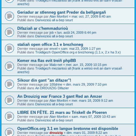
Publié dans
Troidigezh meziantoù all (frank a wirioù evit an darn vrasañ
anezho)
Geriadur ar stlenneg gant Preder da bellgargañ
Dernier message par
Alan Monfort
«
mar. oct. 27, 2009 8:40 am
Publié dans
Danvezioù all a-bep seurt
Difaziañ ar c'hemmadurioù
Dernier message par
job
«
lun. août 24, 2009 6:44 pm
Publié dans
Danvezioù all a-bep seurt
staliañ open office 3.1 e brezhoneg
Dernier message par
envel
«
sam. mai 23, 2009 1:27 pm
Publié dans
Troidigezh OpenOffice.org e brezhoneg (1.1.x, 2.x ha 3.x)
Kemer ma flas evit treiñ phpBB
Dernier message par
Malo-net
«
mer. avr. 15, 2009 10:15 pm
Publié dans
Troidigezh meziantoù all (frank a wirioù evit an darn vrasañ
anezho)
Sikour din gant "an difazer"!
Dernier message par
100drine
«
dim. mars 29, 2009 7:10 pm
Publié dans
An DROUIZIG Difazier
An Drouizig war France 3 gant Red an Amzer
Dernier message par
Alan Monfort
«
mer. mars 18, 2009 9:12 am
Publié dans
Danvezioù all a-bep seurt
LIBRE EN FÊTE. 21 mars au Triskell de Ploeren
Dernier message par
Alan Monfort
«
sam. mars 07, 2009 10:43 am
Publié dans
Danvezioù all a-bep seurt
OpenOffice.org 3.1 en langue bretonne est disponible
Dernier message par
drouizig
«
dim. mars 01, 2009 8:22 am