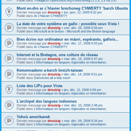
Publié dans
Troidigezh OpenOffice.org e brezhoneg (1.1.x, 2.x ha 3.x)
Mont en-dro ar c´hlavier brezhoneg C'HWERTY 'barzh Ubuntu
Dernier message par
drouizig
«
lun. janv. 12, 2009 8:22 pm
Publié dans
Ar c'hlavier C'HWERTY
La date de votre système en gallo : possible sous Vista !
Dernier message par
drouizig
«
ven. déc. 26, 2008 6:58 pm
Publié dans
Microsoft et le breton - Microsoft and the Breton language
Bien écrire sur ordinateur en māori, espéranto, gallois...
Dernier message par
drouizig
«
mer. déc. 17, 2008 5:03 pm
Publié dans
Ar c'hlavier C'HWERTY
Internet et la Bretagne, une culture de réseau
Dernier message par
drouizig
«
mar. déc. 16, 2008 5:47 pm
Publié dans
L'informatique en langues régionales et minoritaires
Kemennadenn a-berzh breizh-taiwan
Dernier message par
drouizig
«
dim. déc. 14, 2008 9:51 pm
Publié dans
Danvezioù all a-bep seurt
Liste des LIPs pour Vista
Dernier message par
drouizig
«
jeu. déc. 11, 2008 6:09 pm
Publié dans
L'informatique en langues régionales et minoritaires
L'archipel des langues indiennes
Dernier message par
drouizig
«
mer. déc. 10, 2008 2:48 pm
Publié dans
L'informatique en langues régionales et minoritaires
Yehoù amerikanek
Dernier message par
drouizig
«
mar. déc. 09, 2008 8:34 pm
Publié dans
L'informatique en langues régionales et minoritaires