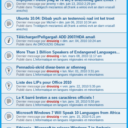
Dernier message par
jeremy
«
dim. juin 13, 2010 2:29 pm
Publié dans
Troidigezh meziantoù all (frank a wirioù evit an darn vrasañ
anezho)
Ubuntu 10.04: Dibab yezh an testennoù nad int ket troet
Dernier message par
Michel
«
dim. juin 06, 2010 10:34 am
Publié dans
Troidigezh meziantoù all (frank a wirioù evit an darn vrasañ
anezho)
Télécharger/Pellgargañ ADD 2007/HDA amañ
Dernier message par
drouizig
«
dim. avr. 04, 2010 10:24 am
Publié dans
An DROUIZIG Difazier
More Than 1 Billion Speakers of Endangered Languages...
Dernier message par
drouizig
«
lun. mars 08, 2010 11:17 am
Publié dans
L'informatique en langues régionales et minoritaires
Pennadoù-skrid diwar-benn ar stlenneg
Dernier message par
drouizig
«
lun. févr. 01, 2010 3:31 pm
Publié dans
L'informatique en langues régionales et minoritaires
Liste des LIPs pour Office 2010
Dernier message par
drouizig
«
ven. janv. 22, 2010 5:35 pm
Publié dans
L'informatique en langues régionales et minoritaires
Le K barré breton a ses caractères officiels !
Dernier message par
drouizig
«
lun. janv. 18, 2010 5:55 pm
Publié dans
L'informatique en langues régionales et minoritaires
Microsoft Windows 7 Will Speak 10 Languages from Africa
Dernier message par
drouizig
«
ven. janv. 15, 2010 6:21 pm
Publié dans
L'informatique en langues régionales et minoritaires
Ethiopia - Microsoft to release Windows 7 in Amharic