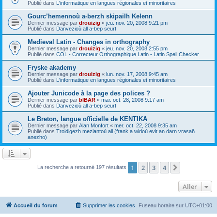
Publié dans
L'informatique en langues régionales et minoritaires
Gourc’hemennoù a-berzh skipailh Kelenn
Dernier message par
drouizig
«
jeu. nov. 20, 2008 9:21 pm
Publié dans
Danvezioù all a-bep seurt
Medieval Latin - Changes in orthography
Dernier message par
drouizig
«
jeu. nov. 20, 2008 2:55 pm
Publié dans
COL - Correcteur Orthographique Latin - Latin Spell Checker
Fryske akademy
Dernier message par
drouizig
«
lun. nov. 17, 2008 9:45 am
Publié dans
L'informatique en langues régionales et minoritaires
Ajouter Junicode à la page des polices ?
Dernier message par
bIBAR
«
mar. oct. 28, 2008 9:17 am
Publié dans
Danvezioù all a-bep seurt
Le Breton, langue officielle de KENTIKA
Dernier message par
Alan Monfort
«
mer. oct. 22, 2008 9:35 am
Publié dans
Troidigezh meziantoù all (frank a wirioù evit an darn vrasañ
anezho)
1
2
3
4
Suivant
La recherche a retourné 197 résultats
Aller
Accueil du forum
Supprimer les cookies
Fuseau horaire sur
UTC+01:00