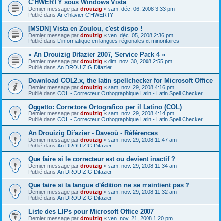
C’HWERTY sous Windows Vista
Dernier message par
drouizig
«
sam. déc. 06, 2008 3:33 pm
Publié dans
Ar c'hlavier C'HWERTY
[MSDN] Vista en Zoulou, c'est dispo !
Dernier message par
drouizig
«
ven. déc. 05, 2008 2:36 pm
Publié dans
L'informatique en langues régionales et minoritaires
« An Drouizig Difazier 2007, Service Pack 4 »
Dernier message par
drouizig
«
dim. nov. 30, 2008 2:55 pm
Publié dans
An DROUIZIG Difazier
Download COL2.x, the latin spellchecker for Microsoft Office
Dernier message par
drouizig
«
sam. nov. 29, 2008 4:16 pm
Publié dans
COL - Correcteur Orthographique Latin - Latin Spell Checker
Oggetto: Correttore Ortografico per il Latino (COL)
Dernier message par
drouizig
«
sam. nov. 29, 2008 4:14 pm
Publié dans
COL - Correcteur Orthographique Latin - Latin Spell Checker
An Drouizig Difazier - Daveoù - Références
Dernier message par
drouizig
«
sam. nov. 29, 2008 11:47 am
Publié dans
An DROUIZIG Difazier
Que faire si le correcteur est ou devient inactif ?
Dernier message par
drouizig
«
sam. nov. 29, 2008 11:34 am
Publié dans
An DROUIZIG Difazier
Que faire si la langue d'édition ne se maintient pas ?
Dernier message par
drouizig
«
sam. nov. 29, 2008 11:32 am
Publié dans
An DROUIZIG Difazier
Liste des LIPs pour Microsoft Office 2007
Dernier message par
drouizig
«
ven. nov. 21, 2008 1:20 pm