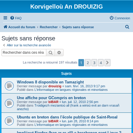
Korvigelloù An DROUIZIG
FAQ
Connexion
R
Accueil du forum
Rechercher
Sujets sans réponse
e
Sujets sans réponse
c
Aller sur la recherche avancée
h
Rechercher
Recherche avancée
e
1
2
3
4
Suivant
La recherche a retourné 197 résultats
r
c
Sujets
h
Windows 8 disponible en Tamazight
e
Dernier message par
drouizig
«
sam. févr. 16, 2013 9:17 pm
Publié dans
L'informatique en langues régionales et minoritaires
r
Une affiche pour GCompris en breton
Dernier message par
bIBAR
«
lun. juil. 12, 2010 2:56 pm
Publié dans
Troidigezh meziantoù all (frank a wirioù evit an darn vrasañ
anezho)
Ubuntu en breton dans l'école publique de Saint-Rvoal
Dernier message par
bIBAR
«
lun. juin 28, 2010 8:14 pm
Publié dans
L'informatique en langues régionales et minoritaires
Implijout Firefox (hag ar re all) e brezhoneg gant Linux ?