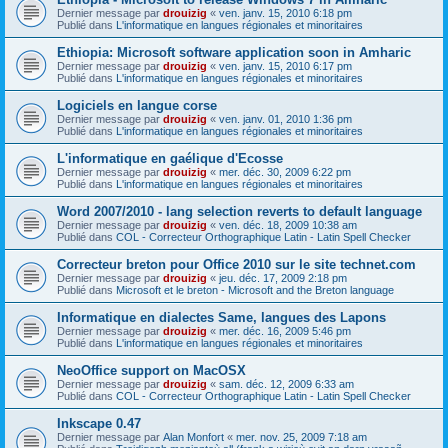
Dernier message par
drouizig
«
ven. janv. 15, 2010 6:18 pm
Publié dans
L'informatique en langues régionales et minoritaires
Ethiopia: Microsoft software application soon in Amharic
Dernier message par
drouizig
«
ven. janv. 15, 2010 6:17 pm
Publié dans
L'informatique en langues régionales et minoritaires
Logiciels en langue corse
Dernier message par
drouizig
«
ven. janv. 01, 2010 1:36 pm
Publié dans
L'informatique en langues régionales et minoritaires
L'informatique en gaélique d'Ecosse
Dernier message par
drouizig
«
mer. déc. 30, 2009 6:22 pm
Publié dans
L'informatique en langues régionales et minoritaires
Word 2007/2010 - lang selection reverts to default language
Dernier message par
drouizig
«
ven. déc. 18, 2009 10:38 am
Publié dans
COL - Correcteur Orthographique Latin - Latin Spell Checker
Correcteur breton pour Office 2010 sur le site technet.com
Dernier message par
drouizig
«
jeu. déc. 17, 2009 2:18 pm
Publié dans
Microsoft et le breton - Microsoft and the Breton language
Informatique en dialectes Same, langues des Lapons
Dernier message par
drouizig
«
mer. déc. 16, 2009 5:46 pm
Publié dans
L'informatique en langues régionales et minoritaires
NeoOffice support on MacOSX
Dernier message par
drouizig
«
sam. déc. 12, 2009 6:33 am
Publié dans
COL - Correcteur Orthographique Latin - Latin Spell Checker
Inkscape 0.47
Dernier message par
Alan Monfort
«
mer. nov. 25, 2009 7:18 am