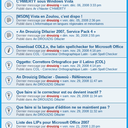
C’HWERTY sous Windows Vista
Dernier message par
drouizig
«
sam. déc. 06, 2008 3:33 pm
Publié dans
Ar c'hlavier C'HWERTY
[MSDN] Vista en Zoulou, c'est dispo !
Dernier message par
drouizig
«
ven. déc. 05, 2008 2:36 pm
Publié dans
L'informatique en langues régionales et minoritaires
« An Drouizig Difazier 2007, Service Pack 4 »
Dernier message par
drouizig
«
dim. nov. 30, 2008 2:55 pm
Publié dans
An DROUIZIG Difazier
Download COL2.x, the latin spellchecker for Microsoft Office
Dernier message par
drouizig
«
sam. nov. 29, 2008 4:16 pm
Publié dans
COL - Correcteur Orthographique Latin - Latin Spell Checker
Oggetto: Correttore Ortografico per il Latino (COL)
Dernier message par
drouizig
«
sam. nov. 29, 2008 4:14 pm
Publié dans
COL - Correcteur Orthographique Latin - Latin Spell Checker
An Drouizig Difazier - Daveoù - Références
Dernier message par
drouizig
«
sam. nov. 29, 2008 11:47 am
Publié dans
An DROUIZIG Difazier
Que faire si le correcteur est ou devient inactif ?
Dernier message par
drouizig
«
sam. nov. 29, 2008 11:34 am
Publié dans
An DROUIZIG Difazier
Que faire si la langue d'édition ne se maintient pas ?
Dernier message par
drouizig
«
sam. nov. 29, 2008 11:32 am
Publié dans
An DROUIZIG Difazier
Liste des LIPs pour Microsoft Office 2007
Dernier message par
drouizig
«
ven. nov. 21, 2008 1:20 pm