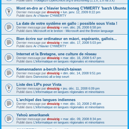
Publié dans
Troidigezh OpenOffice.org e brezhoneg (1.1.x, 2.x ha 3.x)
Mont en-dro ar c´hlavier brezhoneg C'HWERTY 'barzh Ubuntu
Dernier message par
drouizig
«
lun. janv. 12, 2009 8:22 pm
Publié dans
Ar c'hlavier C'HWERTY
La date de votre système en gallo : possible sous Vista !
Dernier message par
drouizig
«
ven. déc. 26, 2008 6:58 pm
Publié dans
Microsoft et le breton - Microsoft and the Breton language
Bien écrire sur ordinateur en māori, espéranto, gallois...
Dernier message par
drouizig
«
mer. déc. 17, 2008 5:03 pm
Publié dans
Ar c'hlavier C'HWERTY
Internet et la Bretagne, une culture de réseau
Dernier message par
drouizig
«
mar. déc. 16, 2008 5:47 pm
Publié dans
L'informatique en langues régionales et minoritaires
Kemennadenn a-berzh breizh-taiwan
Dernier message par
drouizig
«
dim. déc. 14, 2008 9:51 pm
Publié dans
Danvezioù all a-bep seurt
Liste des LIPs pour Vista
Dernier message par
drouizig
«
jeu. déc. 11, 2008 6:09 pm
Publié dans
L'informatique en langues régionales et minoritaires
L'archipel des langues indiennes
Dernier message par
drouizig
«
mer. déc. 10, 2008 2:48 pm
Publié dans
L'informatique en langues régionales et minoritaires
Yehoù amerikanek
Dernier message par
drouizig
«
mar. déc. 09, 2008 8:34 pm
Publié dans
L'informatique en langues régionales et minoritaires