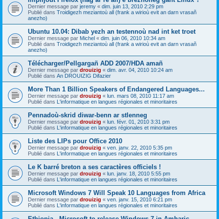
Dernier message par
jeremy
«
dim. juin 13, 2010 2:29 pm
Publié dans
Troidigezh meziantoù all (frank a wirioù evit an darn vrasañ
anezho)
Ubuntu 10.04: Dibab yezh an testennoù nad int ket troet
Dernier message par
Michel
«
dim. juin 06, 2010 10:34 am
Publié dans
Troidigezh meziantoù all (frank a wirioù evit an darn vrasañ
anezho)
Télécharger/Pellgargañ ADD 2007/HDA amañ
Dernier message par
drouizig
«
dim. avr. 04, 2010 10:24 am
Publié dans
An DROUIZIG Difazier
More Than 1 Billion Speakers of Endangered Languages...
Dernier message par
drouizig
«
lun. mars 08, 2010 11:17 am
Publié dans
L'informatique en langues régionales et minoritaires
Pennadoù-skrid diwar-benn ar stlenneg
Dernier message par
drouizig
«
lun. févr. 01, 2010 3:31 pm
Publié dans
L'informatique en langues régionales et minoritaires
Liste des LIPs pour Office 2010
Dernier message par
drouizig
«
ven. janv. 22, 2010 5:35 pm
Publié dans
L'informatique en langues régionales et minoritaires
Le K barré breton a ses caractères officiels !
Dernier message par
drouizig
«
lun. janv. 18, 2010 5:55 pm
Publié dans
L'informatique en langues régionales et minoritaires
Microsoft Windows 7 Will Speak 10 Languages from Africa
Dernier message par
drouizig
«
ven. janv. 15, 2010 6:21 pm
Publié dans
L'informatique en langues régionales et minoritaires
Ethiopia - Microsoft to release Windows 7 in Amharic