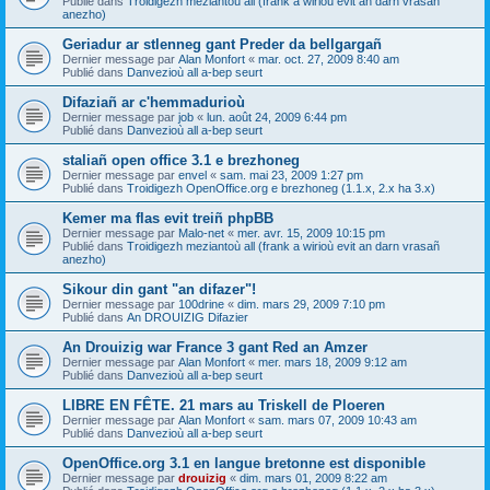
Publié dans
Troidigezh meziantoù all (frank a wirioù evit an darn vrasañ
anezho)
Geriadur ar stlenneg gant Preder da bellgargañ
Dernier message par
Alan Monfort
«
mar. oct. 27, 2009 8:40 am
Publié dans
Danvezioù all a-bep seurt
Difaziañ ar c'hemmadurioù
Dernier message par
job
«
lun. août 24, 2009 6:44 pm
Publié dans
Danvezioù all a-bep seurt
staliañ open office 3.1 e brezhoneg
Dernier message par
envel
«
sam. mai 23, 2009 1:27 pm
Publié dans
Troidigezh OpenOffice.org e brezhoneg (1.1.x, 2.x ha 3.x)
Kemer ma flas evit treiñ phpBB
Dernier message par
Malo-net
«
mer. avr. 15, 2009 10:15 pm
Publié dans
Troidigezh meziantoù all (frank a wirioù evit an darn vrasañ
anezho)
Sikour din gant "an difazer"!
Dernier message par
100drine
«
dim. mars 29, 2009 7:10 pm
Publié dans
An DROUIZIG Difazier
An Drouizig war France 3 gant Red an Amzer
Dernier message par
Alan Monfort
«
mer. mars 18, 2009 9:12 am
Publié dans
Danvezioù all a-bep seurt
LIBRE EN FÊTE. 21 mars au Triskell de Ploeren
Dernier message par
Alan Monfort
«
sam. mars 07, 2009 10:43 am
Publié dans
Danvezioù all a-bep seurt
OpenOffice.org 3.1 en langue bretonne est disponible
Dernier message par
drouizig
«
dim. mars 01, 2009 8:22 am