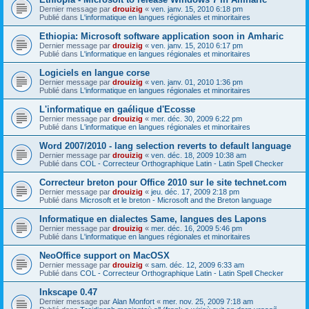
Dernier message par
drouizig
«
ven. janv. 15, 2010 6:18 pm
Publié dans
L'informatique en langues régionales et minoritaires
Ethiopia: Microsoft software application soon in Amharic
Dernier message par
drouizig
«
ven. janv. 15, 2010 6:17 pm
Publié dans
L'informatique en langues régionales et minoritaires
Logiciels en langue corse
Dernier message par
drouizig
«
ven. janv. 01, 2010 1:36 pm
Publié dans
L'informatique en langues régionales et minoritaires
L'informatique en gaélique d'Ecosse
Dernier message par
drouizig
«
mer. déc. 30, 2009 6:22 pm
Publié dans
L'informatique en langues régionales et minoritaires
Word 2007/2010 - lang selection reverts to default language
Dernier message par
drouizig
«
ven. déc. 18, 2009 10:38 am
Publié dans
COL - Correcteur Orthographique Latin - Latin Spell Checker
Correcteur breton pour Office 2010 sur le site technet.com
Dernier message par
drouizig
«
jeu. déc. 17, 2009 2:18 pm
Publié dans
Microsoft et le breton - Microsoft and the Breton language
Informatique en dialectes Same, langues des Lapons
Dernier message par
drouizig
«
mer. déc. 16, 2009 5:46 pm
Publié dans
L'informatique en langues régionales et minoritaires
NeoOffice support on MacOSX
Dernier message par
drouizig
«
sam. déc. 12, 2009 6:33 am
Publié dans
COL - Correcteur Orthographique Latin - Latin Spell Checker
Inkscape 0.47
Dernier message par
Alan Monfort
«
mer. nov. 25, 2009 7:18 am