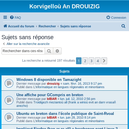
Korvigelloù An DROUIZIG
FAQ
Connexion
R
Accueil du forum
Rechercher
Sujets sans réponse
e
Sujets sans réponse
c
Aller sur la recherche avancée
h
Rechercher
Recherche avancée
e
1
2
3
4
Suivant
La recherche a retourné 197 résultats
r
c
Sujets
h
Windows 8 disponible en Tamazight
e
Dernier message par
drouizig
«
sam. févr. 16, 2013 9:17 pm
Publié dans
L'informatique en langues régionales et minoritaires
r
Une affiche pour GCompris en breton
Dernier message par
bIBAR
«
lun. juil. 12, 2010 2:56 pm
Publié dans
Troidigezh meziantoù all (frank a wirioù evit an darn vrasañ
anezho)
Ubuntu en breton dans l'école publique de Saint-Rvoal
Dernier message par
bIBAR
«
lun. juin 28, 2010 8:14 pm
Publié dans
L'informatique en langues régionales et minoritaires
Implijout Firefox (hag ar re all) e brezhoneg gant Linux ?