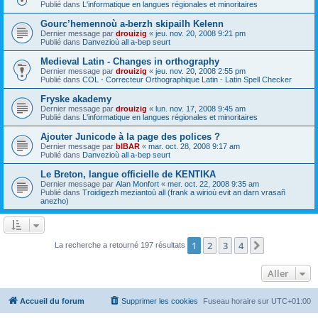
Publié dans
L'informatique en langues régionales et minoritaires
Gourc’hemennoù a-berzh skipailh Kelenn
Dernier message par
drouizig
«
jeu. nov. 20, 2008 9:21 pm
Publié dans
Danvezioù all a-bep seurt
Medieval Latin - Changes in orthography
Dernier message par
drouizig
«
jeu. nov. 20, 2008 2:55 pm
Publié dans
COL - Correcteur Orthographique Latin - Latin Spell Checker
Fryske akademy
Dernier message par
drouizig
«
lun. nov. 17, 2008 9:45 am
Publié dans
L'informatique en langues régionales et minoritaires
Ajouter Junicode à la page des polices ?
Dernier message par
bIBAR
«
mar. oct. 28, 2008 9:17 am
Publié dans
Danvezioù all a-bep seurt
Le Breton, langue officielle de KENTIKA
Dernier message par
Alan Monfort
«
mer. oct. 22, 2008 9:35 am
Publié dans
Troidigezh meziantoù all (frank a wirioù evit an darn vrasañ
anezho)
1
2
3
4
Suivant
La recherche a retourné 197 résultats
Aller
Accueil du forum
Supprimer les cookies
Fuseau horaire sur
UTC+01:00