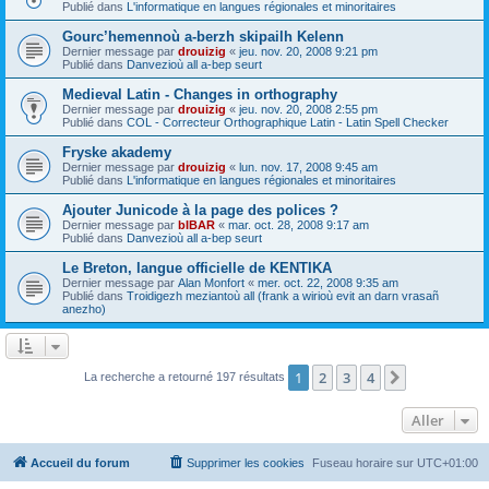
Publié dans
L'informatique en langues régionales et minoritaires
Gourc’hemennoù a-berzh skipailh Kelenn
Dernier message par
drouizig
«
jeu. nov. 20, 2008 9:21 pm
Publié dans
Danvezioù all a-bep seurt
Medieval Latin - Changes in orthography
Dernier message par
drouizig
«
jeu. nov. 20, 2008 2:55 pm
Publié dans
COL - Correcteur Orthographique Latin - Latin Spell Checker
Fryske akademy
Dernier message par
drouizig
«
lun. nov. 17, 2008 9:45 am
Publié dans
L'informatique en langues régionales et minoritaires
Ajouter Junicode à la page des polices ?
Dernier message par
bIBAR
«
mar. oct. 28, 2008 9:17 am
Publié dans
Danvezioù all a-bep seurt
Le Breton, langue officielle de KENTIKA
Dernier message par
Alan Monfort
«
mer. oct. 22, 2008 9:35 am
Publié dans
Troidigezh meziantoù all (frank a wirioù evit an darn vrasañ
anezho)
1
2
3
4
Suivant
La recherche a retourné 197 résultats
Aller
Accueil du forum
Supprimer les cookies
Fuseau horaire sur
UTC+01:00