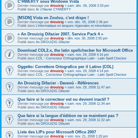
C’HWERTY sous Windows Vista
Dernier message par
drouizig
«
sam. déc. 06, 2008 3:33 pm
Publié dans
Ar c'hlavier C'HWERTY
[MSDN] Vista en Zoulou, c'est dispo !
Dernier message par
drouizig
«
ven. déc. 05, 2008 2:36 pm
Publié dans
L'informatique en langues régionales et minoritaires
« An Drouizig Difazier 2007, Service Pack 4 »
Dernier message par
drouizig
«
dim. nov. 30, 2008 2:55 pm
Publié dans
An DROUIZIG Difazier
Download COL2.x, the latin spellchecker for Microsoft Office
Dernier message par
drouizig
«
sam. nov. 29, 2008 4:16 pm
Publié dans
COL - Correcteur Orthographique Latin - Latin Spell Checker
Oggetto: Correttore Ortografico per il Latino (COL)
Dernier message par
drouizig
«
sam. nov. 29, 2008 4:14 pm
Publié dans
COL - Correcteur Orthographique Latin - Latin Spell Checker
An Drouizig Difazier - Daveoù - Références
Dernier message par
drouizig
«
sam. nov. 29, 2008 11:47 am
Publié dans
An DROUIZIG Difazier
Que faire si le correcteur est ou devient inactif ?
Dernier message par
drouizig
«
sam. nov. 29, 2008 11:34 am
Publié dans
An DROUIZIG Difazier
Que faire si la langue d'édition ne se maintient pas ?
Dernier message par
drouizig
«
sam. nov. 29, 2008 11:32 am
Publié dans
An DROUIZIG Difazier
Liste des LIPs pour Microsoft Office 2007
Dernier message par
drouizig
«
ven. nov. 21, 2008 1:20 pm