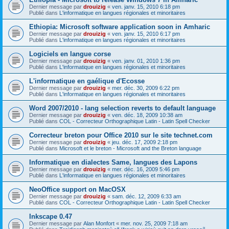
Dernier message par
drouizig
«
ven. janv. 15, 2010 6:18 pm
Publié dans
L'informatique en langues régionales et minoritaires
Ethiopia: Microsoft software application soon in Amharic
Dernier message par
drouizig
«
ven. janv. 15, 2010 6:17 pm
Publié dans
L'informatique en langues régionales et minoritaires
Logiciels en langue corse
Dernier message par
drouizig
«
ven. janv. 01, 2010 1:36 pm
Publié dans
L'informatique en langues régionales et minoritaires
L'informatique en gaélique d'Ecosse
Dernier message par
drouizig
«
mer. déc. 30, 2009 6:22 pm
Publié dans
L'informatique en langues régionales et minoritaires
Word 2007/2010 - lang selection reverts to default language
Dernier message par
drouizig
«
ven. déc. 18, 2009 10:38 am
Publié dans
COL - Correcteur Orthographique Latin - Latin Spell Checker
Correcteur breton pour Office 2010 sur le site technet.com
Dernier message par
drouizig
«
jeu. déc. 17, 2009 2:18 pm
Publié dans
Microsoft et le breton - Microsoft and the Breton language
Informatique en dialectes Same, langues des Lapons
Dernier message par
drouizig
«
mer. déc. 16, 2009 5:46 pm
Publié dans
L'informatique en langues régionales et minoritaires
NeoOffice support on MacOSX
Dernier message par
drouizig
«
sam. déc. 12, 2009 6:33 am
Publié dans
COL - Correcteur Orthographique Latin - Latin Spell Checker
Inkscape 0.47
Dernier message par
Alan Monfort
«
mer. nov. 25, 2009 7:18 am