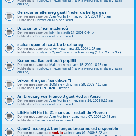
Publié dans
Troidigezh meziantoù all (frank a wirioù evit an darn vrasañ
anezho)
Geriadur ar stlenneg gant Preder da bellgargañ
Dernier message par
Alan Monfort
«
mar. oct. 27, 2009 8:40 am
Publié dans
Danvezioù all a-bep seurt
Difaziañ ar c'hemmadurioù
Dernier message par
job
«
lun. août 24, 2009 6:44 pm
Publié dans
Danvezioù all a-bep seurt
staliañ open office 3.1 e brezhoneg
Dernier message par
envel
«
sam. mai 23, 2009 1:27 pm
Publié dans
Troidigezh OpenOffice.org e brezhoneg (1.1.x, 2.x ha 3.x)
Kemer ma flas evit treiñ phpBB
Dernier message par
Malo-net
«
mer. avr. 15, 2009 10:15 pm
Publié dans
Troidigezh meziantoù all (frank a wirioù evit an darn vrasañ
anezho)
Sikour din gant "an difazer"!
Dernier message par
100drine
«
dim. mars 29, 2009 7:10 pm
Publié dans
An DROUIZIG Difazier
An Drouizig war France 3 gant Red an Amzer
Dernier message par
Alan Monfort
«
mer. mars 18, 2009 9:12 am
Publié dans
Danvezioù all a-bep seurt
LIBRE EN FÊTE. 21 mars au Triskell de Ploeren
Dernier message par
Alan Monfort
«
sam. mars 07, 2009 10:43 am
Publié dans
Danvezioù all a-bep seurt
OpenOffice.org 3.1 en langue bretonne est disponible
Dernier message par
drouizig
«
dim. mars 01, 2009 8:22 am