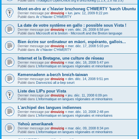
Publié dans
Troidigezh OpenOffice.org e brezhoneg (1.1.x, 2.x ha 3.x)
Mont en-dro ar c´hlavier brezhoneg C'HWERTY 'barzh Ubuntu
Dernier message par
drouizig
«
lun. janv. 12, 2009 8:22 pm
Publié dans
Ar c'hlavier C'HWERTY
La date de votre système en gallo : possible sous Vista !
Dernier message par
drouizig
«
ven. déc. 26, 2008 6:58 pm
Publié dans
Microsoft et le breton - Microsoft and the Breton language
Bien écrire sur ordinateur en māori, espéranto, gallois...
Dernier message par
drouizig
«
mer. déc. 17, 2008 5:03 pm
Publié dans
Ar c'hlavier C'HWERTY
Internet et la Bretagne, une culture de réseau
Dernier message par
drouizig
«
mar. déc. 16, 2008 5:47 pm
Publié dans
L'informatique en langues régionales et minoritaires
Kemennadenn a-berzh breizh-taiwan
Dernier message par
drouizig
«
dim. déc. 14, 2008 9:51 pm
Publié dans
Danvezioù all a-bep seurt
Liste des LIPs pour Vista
Dernier message par
drouizig
«
jeu. déc. 11, 2008 6:09 pm
Publié dans
L'informatique en langues régionales et minoritaires
L'archipel des langues indiennes
Dernier message par
drouizig
«
mer. déc. 10, 2008 2:48 pm
Publié dans
L'informatique en langues régionales et minoritaires
Yehoù amerikanek
Dernier message par
drouizig
«
mar. déc. 09, 2008 8:34 pm
Publié dans
L'informatique en langues régionales et minoritaires