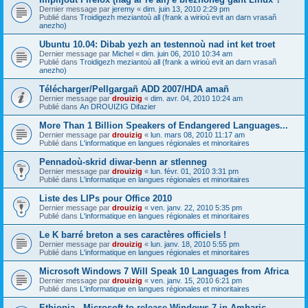
Dernier message par
jeremy
«
dim. juin 13, 2010 2:29 pm
Publié dans
Troidigezh meziantoù all (frank a wirioù evit an darn vrasañ
anezho)
Ubuntu 10.04: Dibab yezh an testennoù nad int ket troet
Dernier message par
Michel
«
dim. juin 06, 2010 10:34 am
Publié dans
Troidigezh meziantoù all (frank a wirioù evit an darn vrasañ
anezho)
Télécharger/Pellgargañ ADD 2007/HDA amañ
Dernier message par
drouizig
«
dim. avr. 04, 2010 10:24 am
Publié dans
An DROUIZIG Difazier
More Than 1 Billion Speakers of Endangered Languages...
Dernier message par
drouizig
«
lun. mars 08, 2010 11:17 am
Publié dans
L'informatique en langues régionales et minoritaires
Pennadoù-skrid diwar-benn ar stlenneg
Dernier message par
drouizig
«
lun. févr. 01, 2010 3:31 pm
Publié dans
L'informatique en langues régionales et minoritaires
Liste des LIPs pour Office 2010
Dernier message par
drouizig
«
ven. janv. 22, 2010 5:35 pm
Publié dans
L'informatique en langues régionales et minoritaires
Le K barré breton a ses caractères officiels !
Dernier message par
drouizig
«
lun. janv. 18, 2010 5:55 pm
Publié dans
L'informatique en langues régionales et minoritaires
Microsoft Windows 7 Will Speak 10 Languages from Africa
Dernier message par
drouizig
«
ven. janv. 15, 2010 6:21 pm
Publié dans
L'informatique en langues régionales et minoritaires
Ethiopia - Microsoft to release Windows 7 in Amharic