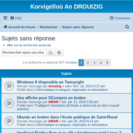
Korvigelloù An DROUIZIG
FAQ
Connexion
R
Accueil du forum
Rechercher
Sujets sans réponse
e
Sujets sans réponse
c
Aller sur la recherche avancée
h
Rechercher
Recherche avancée
e
1
2
3
4
Suivant
La recherche a retourné 197 résultats
r
c
Sujets
h
Windows 8 disponible en Tamazight
e
Dernier message par
drouizig
«
sam. févr. 16, 2013 9:17 pm
Publié dans
L'informatique en langues régionales et minoritaires
r
Une affiche pour GCompris en breton
Dernier message par
bIBAR
«
lun. juil. 12, 2010 2:56 pm
Publié dans
Troidigezh meziantoù all (frank a wirioù evit an darn vrasañ
anezho)
Ubuntu en breton dans l'école publique de Saint-Rvoal
Dernier message par
bIBAR
«
lun. juin 28, 2010 8:14 pm
Publié dans
L'informatique en langues régionales et minoritaires
Implijout Firefox (hag ar re all) e brezhoneg gant Linux ?