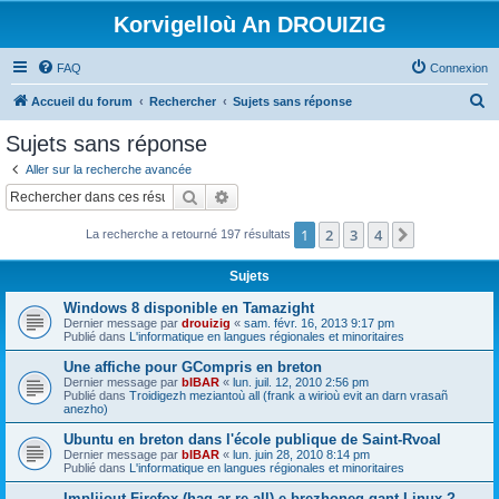
Korvigelloù An DROUIZIG
FAQ
Connexion
R
Accueil du forum
Rechercher
Sujets sans réponse
e
Sujets sans réponse
c
Aller sur la recherche avancée
h
Rechercher
Recherche avancée
e
1
2
3
4
Suivant
La recherche a retourné 197 résultats
r
c
Sujets
h
Windows 8 disponible en Tamazight
e
Dernier message par
drouizig
«
sam. févr. 16, 2013 9:17 pm
Publié dans
L'informatique en langues régionales et minoritaires
r
Une affiche pour GCompris en breton
Dernier message par
bIBAR
«
lun. juil. 12, 2010 2:56 pm
Publié dans
Troidigezh meziantoù all (frank a wirioù evit an darn vrasañ
anezho)
Ubuntu en breton dans l'école publique de Saint-Rvoal
Dernier message par
bIBAR
«
lun. juin 28, 2010 8:14 pm
Publié dans
L'informatique en langues régionales et minoritaires
Implijout Firefox (hag ar re all) e brezhoneg gant Linux ?