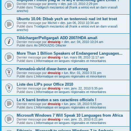
Dernier message par
jeremy
«
dim. juin 13, 2010 2:29 pm
Publié dans
Troidigezh meziantoù all (frank a wirioù evit an darn vrasañ
anezho)
Ubuntu 10.04: Dibab yezh an testennoù nad int ket troet
Dernier message par
Michel
«
dim. juin 06, 2010 10:34 am
Publié dans
Troidigezh meziantoù all (frank a wirioù evit an darn vrasañ
anezho)
Télécharger/Pellgargañ ADD 2007/HDA amañ
Dernier message par
drouizig
«
dim. avr. 04, 2010 10:24 am
Publié dans
An DROUIZIG Difazier
More Than 1 Billion Speakers of Endangered Languages...
Dernier message par
drouizig
«
lun. mars 08, 2010 11:17 am
Publié dans
L'informatique en langues régionales et minoritaires
Pennadoù-skrid diwar-benn ar stlenneg
Dernier message par
drouizig
«
lun. févr. 01, 2010 3:31 pm
Publié dans
L'informatique en langues régionales et minoritaires
Liste des LIPs pour Office 2010
Dernier message par
drouizig
«
ven. janv. 22, 2010 5:35 pm
Publié dans
L'informatique en langues régionales et minoritaires
Le K barré breton a ses caractères officiels !
Dernier message par
drouizig
«
lun. janv. 18, 2010 5:55 pm
Publié dans
L'informatique en langues régionales et minoritaires
Microsoft Windows 7 Will Speak 10 Languages from Africa
Dernier message par
drouizig
«
ven. janv. 15, 2010 6:21 pm
Publié dans
L'informatique en langues régionales et minoritaires
Ethiopia - Microsoft to release Windows 7 in Amharic