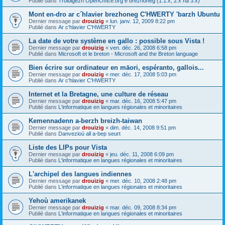
Publié dans
Troidigezh OpenOffice.org e brezhoneg (1.1.x, 2.x ha 3.x)
Mont en-dro ar c´hlavier brezhoneg C'HWERTY 'barzh Ubuntu
Dernier message par
drouizig
«
lun. janv. 12, 2009 8:22 pm
Publié dans
Ar c'hlavier C'HWERTY
La date de votre système en gallo : possible sous Vista !
Dernier message par
drouizig
«
ven. déc. 26, 2008 6:58 pm
Publié dans
Microsoft et le breton - Microsoft and the Breton language
Bien écrire sur ordinateur en māori, espéranto, gallois...
Dernier message par
drouizig
«
mer. déc. 17, 2008 5:03 pm
Publié dans
Ar c'hlavier C'HWERTY
Internet et la Bretagne, une culture de réseau
Dernier message par
drouizig
«
mar. déc. 16, 2008 5:47 pm
Publié dans
L'informatique en langues régionales et minoritaires
Kemennadenn a-berzh breizh-taiwan
Dernier message par
drouizig
«
dim. déc. 14, 2008 9:51 pm
Publié dans
Danvezioù all a-bep seurt
Liste des LIPs pour Vista
Dernier message par
drouizig
«
jeu. déc. 11, 2008 6:09 pm
Publié dans
L'informatique en langues régionales et minoritaires
L'archipel des langues indiennes
Dernier message par
drouizig
«
mer. déc. 10, 2008 2:48 pm
Publié dans
L'informatique en langues régionales et minoritaires
Yehoù amerikanek
Dernier message par
drouizig
«
mar. déc. 09, 2008 8:34 pm
Publié dans
L'informatique en langues régionales et minoritaires