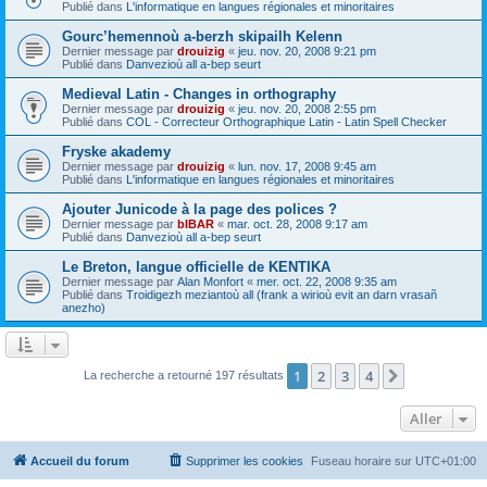
Publié dans
L'informatique en langues régionales et minoritaires
Gourc’hemennoù a-berzh skipailh Kelenn
Dernier message par
drouizig
«
jeu. nov. 20, 2008 9:21 pm
Publié dans
Danvezioù all a-bep seurt
Medieval Latin - Changes in orthography
Dernier message par
drouizig
«
jeu. nov. 20, 2008 2:55 pm
Publié dans
COL - Correcteur Orthographique Latin - Latin Spell Checker
Fryske akademy
Dernier message par
drouizig
«
lun. nov. 17, 2008 9:45 am
Publié dans
L'informatique en langues régionales et minoritaires
Ajouter Junicode à la page des polices ?
Dernier message par
bIBAR
«
mar. oct. 28, 2008 9:17 am
Publié dans
Danvezioù all a-bep seurt
Le Breton, langue officielle de KENTIKA
Dernier message par
Alan Monfort
«
mer. oct. 22, 2008 9:35 am
Publié dans
Troidigezh meziantoù all (frank a wirioù evit an darn vrasañ
anezho)
1
2
3
4
Suivant
La recherche a retourné 197 résultats
Aller
Accueil du forum
Supprimer les cookies
Fuseau horaire sur
UTC+01:00