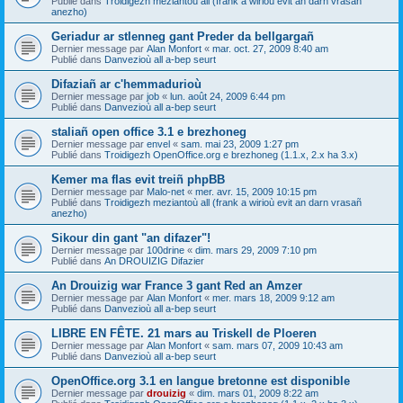
Publié dans
Troidigezh meziantoù all (frank a wirioù evit an darn vrasañ
anezho)
Geriadur ar stlenneg gant Preder da bellgargañ
Dernier message par
Alan Monfort
«
mar. oct. 27, 2009 8:40 am
Publié dans
Danvezioù all a-bep seurt
Difaziañ ar c'hemmadurioù
Dernier message par
job
«
lun. août 24, 2009 6:44 pm
Publié dans
Danvezioù all a-bep seurt
staliañ open office 3.1 e brezhoneg
Dernier message par
envel
«
sam. mai 23, 2009 1:27 pm
Publié dans
Troidigezh OpenOffice.org e brezhoneg (1.1.x, 2.x ha 3.x)
Kemer ma flas evit treiñ phpBB
Dernier message par
Malo-net
«
mer. avr. 15, 2009 10:15 pm
Publié dans
Troidigezh meziantoù all (frank a wirioù evit an darn vrasañ
anezho)
Sikour din gant "an difazer"!
Dernier message par
100drine
«
dim. mars 29, 2009 7:10 pm
Publié dans
An DROUIZIG Difazier
An Drouizig war France 3 gant Red an Amzer
Dernier message par
Alan Monfort
«
mer. mars 18, 2009 9:12 am
Publié dans
Danvezioù all a-bep seurt
LIBRE EN FÊTE. 21 mars au Triskell de Ploeren
Dernier message par
Alan Monfort
«
sam. mars 07, 2009 10:43 am
Publié dans
Danvezioù all a-bep seurt
OpenOffice.org 3.1 en langue bretonne est disponible
Dernier message par
drouizig
«
dim. mars 01, 2009 8:22 am