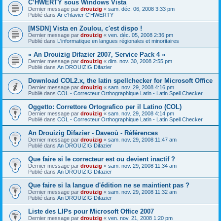
C’HWERTY sous Windows Vista
Dernier message par
drouizig
«
sam. déc. 06, 2008 3:33 pm
Publié dans
Ar c'hlavier C'HWERTY
[MSDN] Vista en Zoulou, c'est dispo !
Dernier message par
drouizig
«
ven. déc. 05, 2008 2:36 pm
Publié dans
L'informatique en langues régionales et minoritaires
« An Drouizig Difazier 2007, Service Pack 4 »
Dernier message par
drouizig
«
dim. nov. 30, 2008 2:55 pm
Publié dans
An DROUIZIG Difazier
Download COL2.x, the latin spellchecker for Microsoft Office
Dernier message par
drouizig
«
sam. nov. 29, 2008 4:16 pm
Publié dans
COL - Correcteur Orthographique Latin - Latin Spell Checker
Oggetto: Correttore Ortografico per il Latino (COL)
Dernier message par
drouizig
«
sam. nov. 29, 2008 4:14 pm
Publié dans
COL - Correcteur Orthographique Latin - Latin Spell Checker
An Drouizig Difazier - Daveoù - Références
Dernier message par
drouizig
«
sam. nov. 29, 2008 11:47 am
Publié dans
An DROUIZIG Difazier
Que faire si le correcteur est ou devient inactif ?
Dernier message par
drouizig
«
sam. nov. 29, 2008 11:34 am
Publié dans
An DROUIZIG Difazier
Que faire si la langue d'édition ne se maintient pas ?
Dernier message par
drouizig
«
sam. nov. 29, 2008 11:32 am
Publié dans
An DROUIZIG Difazier
Liste des LIPs pour Microsoft Office 2007
Dernier message par
drouizig
«
ven. nov. 21, 2008 1:20 pm