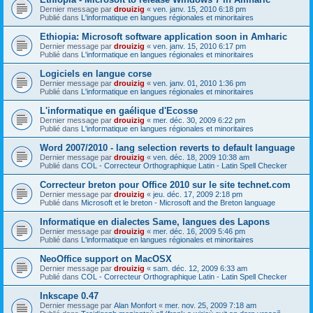
Dernier message par
drouizig
«
ven. janv. 15, 2010 6:18 pm
Publié dans
L'informatique en langues régionales et minoritaires
Ethiopia: Microsoft software application soon in Amharic
Dernier message par
drouizig
«
ven. janv. 15, 2010 6:17 pm
Publié dans
L'informatique en langues régionales et minoritaires
Logiciels en langue corse
Dernier message par
drouizig
«
ven. janv. 01, 2010 1:36 pm
Publié dans
L'informatique en langues régionales et minoritaires
L'informatique en gaélique d'Ecosse
Dernier message par
drouizig
«
mer. déc. 30, 2009 6:22 pm
Publié dans
L'informatique en langues régionales et minoritaires
Word 2007/2010 - lang selection reverts to default language
Dernier message par
drouizig
«
ven. déc. 18, 2009 10:38 am
Publié dans
COL - Correcteur Orthographique Latin - Latin Spell Checker
Correcteur breton pour Office 2010 sur le site technet.com
Dernier message par
drouizig
«
jeu. déc. 17, 2009 2:18 pm
Publié dans
Microsoft et le breton - Microsoft and the Breton language
Informatique en dialectes Same, langues des Lapons
Dernier message par
drouizig
«
mer. déc. 16, 2009 5:46 pm
Publié dans
L'informatique en langues régionales et minoritaires
NeoOffice support on MacOSX
Dernier message par
drouizig
«
sam. déc. 12, 2009 6:33 am
Publié dans
COL - Correcteur Orthographique Latin - Latin Spell Checker
Inkscape 0.47
Dernier message par
Alan Monfort
«
mer. nov. 25, 2009 7:18 am