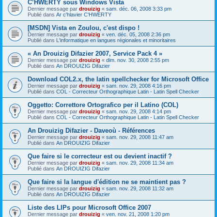
C’HWERTY sous Windows Vista
Dernier message par
drouizig
«
sam. déc. 06, 2008 3:33 pm
Publié dans
Ar c'hlavier C'HWERTY
[MSDN] Vista en Zoulou, c'est dispo !
Dernier message par
drouizig
«
ven. déc. 05, 2008 2:36 pm
Publié dans
L'informatique en langues régionales et minoritaires
« An Drouizig Difazier 2007, Service Pack 4 »
Dernier message par
drouizig
«
dim. nov. 30, 2008 2:55 pm
Publié dans
An DROUIZIG Difazier
Download COL2.x, the latin spellchecker for Microsoft Office
Dernier message par
drouizig
«
sam. nov. 29, 2008 4:16 pm
Publié dans
COL - Correcteur Orthographique Latin - Latin Spell Checker
Oggetto: Correttore Ortografico per il Latino (COL)
Dernier message par
drouizig
«
sam. nov. 29, 2008 4:14 pm
Publié dans
COL - Correcteur Orthographique Latin - Latin Spell Checker
An Drouizig Difazier - Daveoù - Références
Dernier message par
drouizig
«
sam. nov. 29, 2008 11:47 am
Publié dans
An DROUIZIG Difazier
Que faire si le correcteur est ou devient inactif ?
Dernier message par
drouizig
«
sam. nov. 29, 2008 11:34 am
Publié dans
An DROUIZIG Difazier
Que faire si la langue d'édition ne se maintient pas ?
Dernier message par
drouizig
«
sam. nov. 29, 2008 11:32 am
Publié dans
An DROUIZIG Difazier
Liste des LIPs pour Microsoft Office 2007
Dernier message par
drouizig
«
ven. nov. 21, 2008 1:20 pm