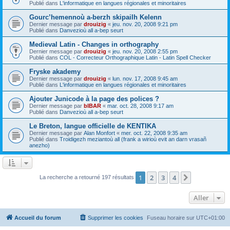
Publié dans
L'informatique en langues régionales et minoritaires
Gourc’hemennoù a-berzh skipailh Kelenn
Dernier message par
drouizig
«
jeu. nov. 20, 2008 9:21 pm
Publié dans
Danvezioù all a-bep seurt
Medieval Latin - Changes in orthography
Dernier message par
drouizig
«
jeu. nov. 20, 2008 2:55 pm
Publié dans
COL - Correcteur Orthographique Latin - Latin Spell Checker
Fryske akademy
Dernier message par
drouizig
«
lun. nov. 17, 2008 9:45 am
Publié dans
L'informatique en langues régionales et minoritaires
Ajouter Junicode à la page des polices ?
Dernier message par
bIBAR
«
mar. oct. 28, 2008 9:17 am
Publié dans
Danvezioù all a-bep seurt
Le Breton, langue officielle de KENTIKA
Dernier message par
Alan Monfort
«
mer. oct. 22, 2008 9:35 am
Publié dans
Troidigezh meziantoù all (frank a wirioù evit an darn vrasañ
anezho)
1
2
3
4
Suivant
La recherche a retourné 197 résultats
Aller
Accueil du forum
Supprimer les cookies
Fuseau horaire sur
UTC+01:00