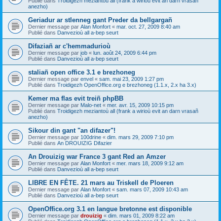
Publié dans
Troidigezh meziantoù all (frank a wirioù evit an darn vrasañ
anezho)
Geriadur ar stlenneg gant Preder da bellgargañ
Dernier message par
Alan Monfort
«
mar. oct. 27, 2009 8:40 am
Publié dans
Danvezioù all a-bep seurt
Difaziañ ar c'hemmadurioù
Dernier message par
job
«
lun. août 24, 2009 6:44 pm
Publié dans
Danvezioù all a-bep seurt
staliañ open office 3.1 e brezhoneg
Dernier message par
envel
«
sam. mai 23, 2009 1:27 pm
Publié dans
Troidigezh OpenOffice.org e brezhoneg (1.1.x, 2.x ha 3.x)
Kemer ma flas evit treiñ phpBB
Dernier message par
Malo-net
«
mer. avr. 15, 2009 10:15 pm
Publié dans
Troidigezh meziantoù all (frank a wirioù evit an darn vrasañ
anezho)
Sikour din gant "an difazer"!
Dernier message par
100drine
«
dim. mars 29, 2009 7:10 pm
Publié dans
An DROUIZIG Difazier
An Drouizig war France 3 gant Red an Amzer
Dernier message par
Alan Monfort
«
mer. mars 18, 2009 9:12 am
Publié dans
Danvezioù all a-bep seurt
LIBRE EN FÊTE. 21 mars au Triskell de Ploeren
Dernier message par
Alan Monfort
«
sam. mars 07, 2009 10:43 am
Publié dans
Danvezioù all a-bep seurt
OpenOffice.org 3.1 en langue bretonne est disponible
Dernier message par
drouizig
«
dim. mars 01, 2009 8:22 am