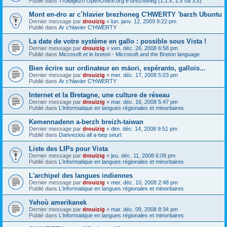
Publié dans
Troidigezh OpenOffice.org e brezhoneg (1.1.x, 2.x ha 3.x)
Mont en-dro ar c´hlavier brezhoneg C'HWERTY 'barzh Ubuntu
Dernier message par
drouizig
«
lun. janv. 12, 2009 8:22 pm
Publié dans
Ar c'hlavier C'HWERTY
La date de votre système en gallo : possible sous Vista !
Dernier message par
drouizig
«
ven. déc. 26, 2008 6:58 pm
Publié dans
Microsoft et le breton - Microsoft and the Breton language
Bien écrire sur ordinateur en māori, espéranto, gallois...
Dernier message par
drouizig
«
mer. déc. 17, 2008 5:03 pm
Publié dans
Ar c'hlavier C'HWERTY
Internet et la Bretagne, une culture de réseau
Dernier message par
drouizig
«
mar. déc. 16, 2008 5:47 pm
Publié dans
L'informatique en langues régionales et minoritaires
Kemennadenn a-berzh breizh-taiwan
Dernier message par
drouizig
«
dim. déc. 14, 2008 9:51 pm
Publié dans
Danvezioù all a-bep seurt
Liste des LIPs pour Vista
Dernier message par
drouizig
«
jeu. déc. 11, 2008 6:09 pm
Publié dans
L'informatique en langues régionales et minoritaires
L'archipel des langues indiennes
Dernier message par
drouizig
«
mer. déc. 10, 2008 2:48 pm
Publié dans
L'informatique en langues régionales et minoritaires
Yehoù amerikanek
Dernier message par
drouizig
«
mar. déc. 09, 2008 8:34 pm
Publié dans
L'informatique en langues régionales et minoritaires