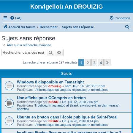
Korvigelloù An DROUIZIG
FAQ
Connexion
R
Accueil du forum
Rechercher
Sujets sans réponse
e
Sujets sans réponse
c
Aller sur la recherche avancée
h
Rechercher
Recherche avancée
e
1
2
3
4
Suivant
La recherche a retourné 197 résultats
r
c
Sujets
h
Windows 8 disponible en Tamazight
e
Dernier message par
drouizig
«
sam. févr. 16, 2013 9:17 pm
Publié dans
L'informatique en langues régionales et minoritaires
r
Une affiche pour GCompris en breton
Dernier message par
bIBAR
«
lun. juil. 12, 2010 2:56 pm
Publié dans
Troidigezh meziantoù all (frank a wirioù evit an darn vrasañ
anezho)
Ubuntu en breton dans l'école publique de Saint-Rvoal
Dernier message par
bIBAR
«
lun. juin 28, 2010 8:14 pm
Publié dans
L'informatique en langues régionales et minoritaires
Implijout Firefox (hag ar re all) e brezhoneg gant Linux ?