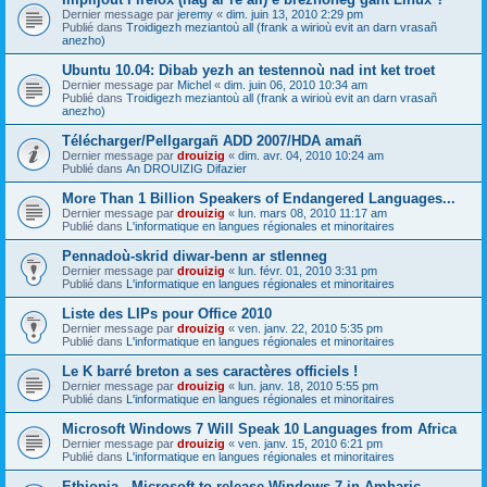
Dernier message par
jeremy
«
dim. juin 13, 2010 2:29 pm
Publié dans
Troidigezh meziantoù all (frank a wirioù evit an darn vrasañ
anezho)
Ubuntu 10.04: Dibab yezh an testennoù nad int ket troet
Dernier message par
Michel
«
dim. juin 06, 2010 10:34 am
Publié dans
Troidigezh meziantoù all (frank a wirioù evit an darn vrasañ
anezho)
Télécharger/Pellgargañ ADD 2007/HDA amañ
Dernier message par
drouizig
«
dim. avr. 04, 2010 10:24 am
Publié dans
An DROUIZIG Difazier
More Than 1 Billion Speakers of Endangered Languages...
Dernier message par
drouizig
«
lun. mars 08, 2010 11:17 am
Publié dans
L'informatique en langues régionales et minoritaires
Pennadoù-skrid diwar-benn ar stlenneg
Dernier message par
drouizig
«
lun. févr. 01, 2010 3:31 pm
Publié dans
L'informatique en langues régionales et minoritaires
Liste des LIPs pour Office 2010
Dernier message par
drouizig
«
ven. janv. 22, 2010 5:35 pm
Publié dans
L'informatique en langues régionales et minoritaires
Le K barré breton a ses caractères officiels !
Dernier message par
drouizig
«
lun. janv. 18, 2010 5:55 pm
Publié dans
L'informatique en langues régionales et minoritaires
Microsoft Windows 7 Will Speak 10 Languages from Africa
Dernier message par
drouizig
«
ven. janv. 15, 2010 6:21 pm
Publié dans
L'informatique en langues régionales et minoritaires
Ethiopia - Microsoft to release Windows 7 in Amharic