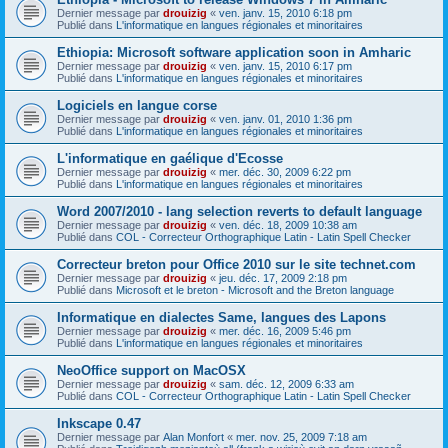
Dernier message par
drouizig
«
ven. janv. 15, 2010 6:18 pm
Publié dans
L'informatique en langues régionales et minoritaires
Ethiopia: Microsoft software application soon in Amharic
Dernier message par
drouizig
«
ven. janv. 15, 2010 6:17 pm
Publié dans
L'informatique en langues régionales et minoritaires
Logiciels en langue corse
Dernier message par
drouizig
«
ven. janv. 01, 2010 1:36 pm
Publié dans
L'informatique en langues régionales et minoritaires
L'informatique en gaélique d'Ecosse
Dernier message par
drouizig
«
mer. déc. 30, 2009 6:22 pm
Publié dans
L'informatique en langues régionales et minoritaires
Word 2007/2010 - lang selection reverts to default language
Dernier message par
drouizig
«
ven. déc. 18, 2009 10:38 am
Publié dans
COL - Correcteur Orthographique Latin - Latin Spell Checker
Correcteur breton pour Office 2010 sur le site technet.com
Dernier message par
drouizig
«
jeu. déc. 17, 2009 2:18 pm
Publié dans
Microsoft et le breton - Microsoft and the Breton language
Informatique en dialectes Same, langues des Lapons
Dernier message par
drouizig
«
mer. déc. 16, 2009 5:46 pm
Publié dans
L'informatique en langues régionales et minoritaires
NeoOffice support on MacOSX
Dernier message par
drouizig
«
sam. déc. 12, 2009 6:33 am
Publié dans
COL - Correcteur Orthographique Latin - Latin Spell Checker
Inkscape 0.47
Dernier message par
Alan Monfort
«
mer. nov. 25, 2009 7:18 am