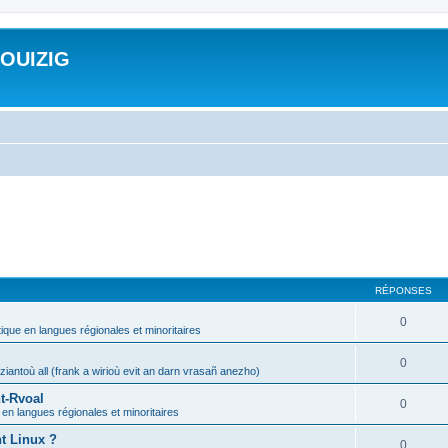
ROUIZIG
RÉPONSES
0
tique en langues régionales et minoritaires
0
iantoù all (frank a wirioù evit an darn vrasañ anezho)
t-Rvoal
0
 en langues régionales et minoritaires
nt Linux ?
0