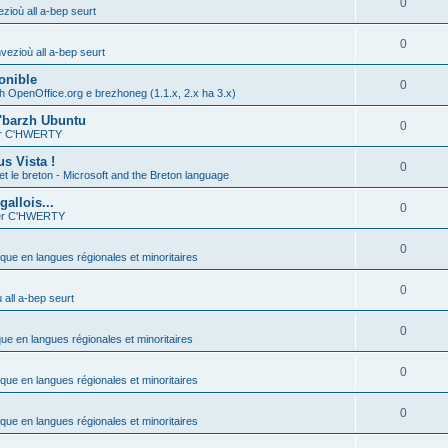
0
zioù all a-bep seurt
0
vezioù all a-bep seurt
onible
0
h OpenOffice.org e brezhoneg (1.1.x, 2.x ha 3.x)
'barzh Ubuntu
0
ier C'HWERTY
s Vista !
0
et le breton - Microsoft and the Breton language
allois...
0
ier C'HWERTY
0
ique en langues régionales et minoritaires
0
all a-bep seurt
0
que en langues régionales et minoritaires
0
ique en langues régionales et minoritaires
0
ique en langues régionales et minoritaires