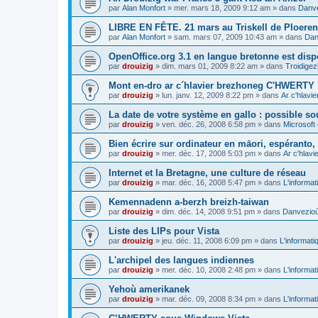
par
Alan Monfort
»
mer. mars 18, 2009 9:12 am
» dans
Danve
LIBRE EN FÊTE. 21 mars au Triskell de Ploeren
par
Alan Monfort
»
sam. mars 07, 2009 10:43 am
» dans
Dan
OpenOffice.org 3.1 en langue bretonne est disp
par
drouizig
»
dim. mars 01, 2009 8:22 am
» dans
Troidigez
Mont en-dro ar c´hlavier brezhoneg C'HWERTY 
par
drouizig
»
lun. janv. 12, 2009 8:22 pm
» dans
Ar c'hlav
La date de votre système en gallo : possible sou
par
drouizig
»
ven. déc. 26, 2008 6:58 pm
» dans
Microsoft 
Bien écrire sur ordinateur en māori, espéranto, g
par
drouizig
»
mer. déc. 17, 2008 5:03 pm
» dans
Ar c'hlav
Internet et la Bretagne, une culture de réseau
par
drouizig
»
mar. déc. 16, 2008 5:47 pm
» dans
L'informat
Kemennadenn a-berzh breizh-taiwan
par
drouizig
»
dim. déc. 14, 2008 9:51 pm
» dans
Danvezioù 
Liste des LIPs pour Vista
par
drouizig
»
jeu. déc. 11, 2008 6:09 pm
» dans
L'informati
L'archipel des langues indiennes
par
drouizig
»
mer. déc. 10, 2008 2:48 pm
» dans
L'informat
Yehoù amerikanek
par
drouizig
»
mar. déc. 09, 2008 8:34 pm
» dans
L'informat