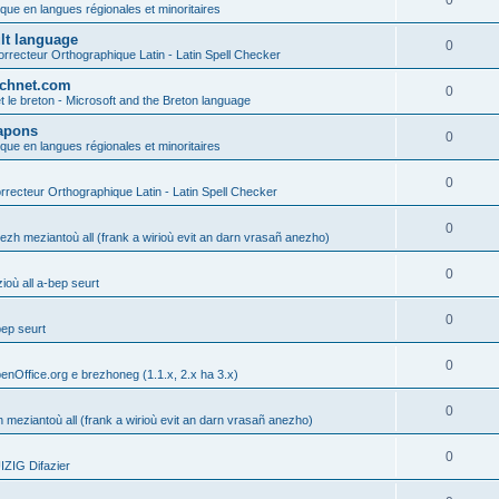
0
ique en langues régionales et minoritaires
ult language
0
rrecteur Orthographique Latin - Latin Spell Checker
technet.com
0
t le breton - Microsoft and the Breton language
Lapons
0
ique en langues régionales et minoritaires
0
recteur Orthographique Latin - Latin Spell Checker
0
gezh meziantoù all (frank a wirioù evit an darn vrasañ anezho)
0
où all a-bep seurt
0
bep seurt
0
enOffice.org e brezhoneg (1.1.x, 2.x ha 3.x)
0
h meziantoù all (frank a wirioù evit an darn vrasañ anezho)
0
ZIG Difazier