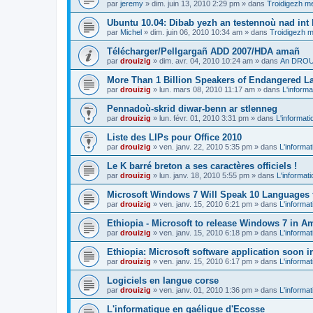
par
jeremy
»
dim. juin 13, 2010 2:29 pm
» dans
Troidigezh me
Ubuntu 10.04: Dibab yezh an testennoù nad int k
par
Michel
»
dim. juin 06, 2010 10:34 am
» dans
Troidigezh m
Télécharger/Pellgargañ ADD 2007/HDA amañ
par
drouizig
»
dim. avr. 04, 2010 10:24 am
» dans
An DROUI
More Than 1 Billion Speakers of Endangered L
par
drouizig
»
lun. mars 08, 2010 11:17 am
» dans
L'informa
Pennadoù-skrid diwar-benn ar stlenneg
par
drouizig
»
lun. févr. 01, 2010 3:31 pm
» dans
L'informati
Liste des LIPs pour Office 2010
par
drouizig
»
ven. janv. 22, 2010 5:35 pm
» dans
L'informat
Le K barré breton a ses caractères officiels !
par
drouizig
»
lun. janv. 18, 2010 5:55 pm
» dans
L'informat
Microsoft Windows 7 Will Speak 10 Languages 
par
drouizig
»
ven. janv. 15, 2010 6:21 pm
» dans
L'informat
Ethiopia - Microsoft to release Windows 7 in A
par
drouizig
»
ven. janv. 15, 2010 6:18 pm
» dans
L'informat
Ethiopia: Microsoft software application soon 
par
drouizig
»
ven. janv. 15, 2010 6:17 pm
» dans
L'informat
Logiciels en langue corse
par
drouizig
»
ven. janv. 01, 2010 1:36 pm
» dans
L'informat
L'informatique en gaélique d'Ecosse