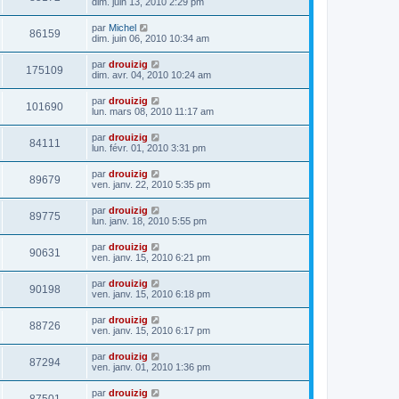
dim. juin 13, 2010 2:29 pm
par
Michel
86159
dim. juin 06, 2010 10:34 am
par
drouizig
175109
dim. avr. 04, 2010 10:24 am
par
drouizig
101690
lun. mars 08, 2010 11:17 am
par
drouizig
84111
lun. févr. 01, 2010 3:31 pm
par
drouizig
89679
ven. janv. 22, 2010 5:35 pm
par
drouizig
89775
lun. janv. 18, 2010 5:55 pm
par
drouizig
90631
ven. janv. 15, 2010 6:21 pm
par
drouizig
90198
ven. janv. 15, 2010 6:18 pm
par
drouizig
88726
ven. janv. 15, 2010 6:17 pm
par
drouizig
87294
ven. janv. 01, 2010 1:36 pm
par
drouizig