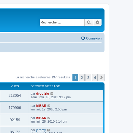
Rechercher
Recherche avancé
Connexion
1
2
3
4
Suivant
La recherche a retourné 197 résultats
VUES
DERNIER MESSAGE
par
drouizig
213054
sam. févr. 16, 2013 9:17 pm
par
bIBAR
179906
lun. juil. 12, 2010 2:56 pm
par
bIBAR
92159
lun. juin 28, 2010 8:14 pm
par
jeremy
85172