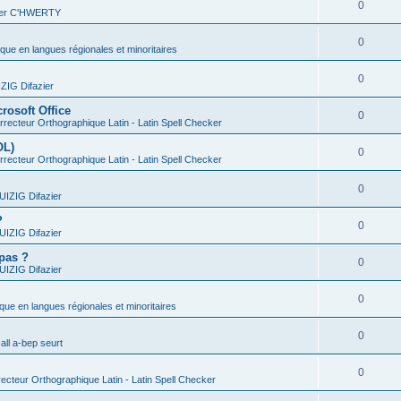
0
vier C'HWERTY
0
ique en langues régionales et minoritaires
0
IG Difazier
rosoft Office
0
recteur Orthographique Latin - Latin Spell Checker
OL)
0
recteur Orthographique Latin - Latin Spell Checker
0
IZIG Difazier
?
0
IZIG Difazier
 pas ?
0
IZIG Difazier
0
ique en langues régionales et minoritaires
0
all a-bep seurt
0
ecteur Orthographique Latin - Latin Spell Checker