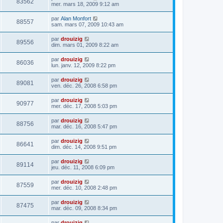
83562
mer. mars 18, 2009 9:12 am
par
Alan Monfort
88557
sam. mars 07, 2009 10:43 am
par
drouizig
89556
dim. mars 01, 2009 8:22 am
par
drouizig
86036
lun. janv. 12, 2009 8:22 pm
par
drouizig
89081
ven. déc. 26, 2008 6:58 pm
par
drouizig
90977
mer. déc. 17, 2008 5:03 pm
par
drouizig
88756
mar. déc. 16, 2008 5:47 pm
par
drouizig
86641
dim. déc. 14, 2008 9:51 pm
par
drouizig
89114
jeu. déc. 11, 2008 6:09 pm
par
drouizig
87559
mer. déc. 10, 2008 2:48 pm
par
drouizig
87475
mar. déc. 09, 2008 8:34 pm
par
drouizig