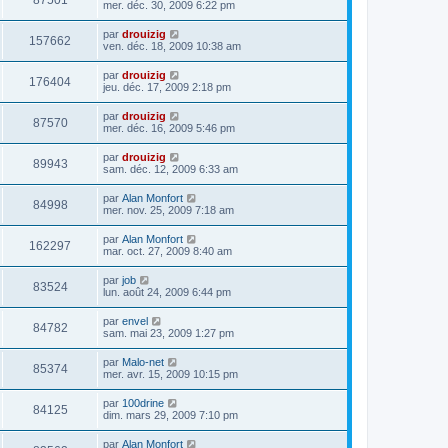
87501
mer. déc. 30, 2009 6:22 pm
par
drouizig
157662
ven. déc. 18, 2009 10:38 am
par
drouizig
176404
jeu. déc. 17, 2009 2:18 pm
par
drouizig
87570
mer. déc. 16, 2009 5:46 pm
par
drouizig
89943
sam. déc. 12, 2009 6:33 am
par
Alan Monfort
84998
mer. nov. 25, 2009 7:18 am
par
Alan Monfort
162297
mar. oct. 27, 2009 8:40 am
par
job
83524
lun. août 24, 2009 6:44 pm
par
envel
84782
sam. mai 23, 2009 1:27 pm
par
Malo-net
85374
mer. avr. 15, 2009 10:15 pm
par
100drine
84125
dim. mars 29, 2009 7:10 pm
par
Alan Monfort