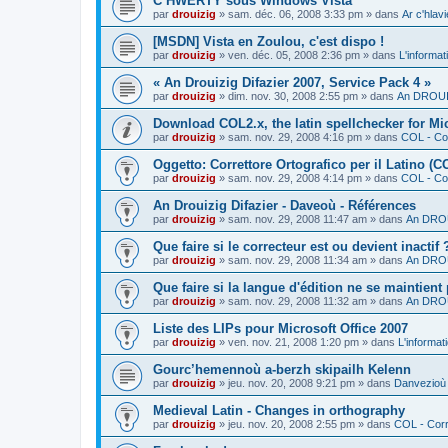
C’HWERTY sous Windows Vista
par
drouizig
»
sam. déc. 06, 2008 3:33 pm
» dans
Ar c'hla
[MSDN] Vista en Zoulou, c'est dispo !
par
drouizig
»
ven. déc. 05, 2008 2:36 pm
» dans
L'informat
« An Drouizig Difazier 2007, Service Pack 4 »
par
drouizig
»
dim. nov. 30, 2008 2:55 pm
» dans
An DROUIZ
Download COL2.x, the latin spellchecker for Mic
par
drouizig
»
sam. nov. 29, 2008 4:16 pm
» dans
COL - Cor
Oggetto: Correttore Ortografico per il Latino (C
par
drouizig
»
sam. nov. 29, 2008 4:14 pm
» dans
COL - Cor
An Drouizig Difazier - Daveoù - Références
par
drouizig
»
sam. nov. 29, 2008 11:47 am
» dans
An DROU
Que faire si le correcteur est ou devient inactif 
par
drouizig
»
sam. nov. 29, 2008 11:34 am
» dans
An DROU
Que faire si la langue d'édition ne se maintient
par
drouizig
»
sam. nov. 29, 2008 11:32 am
» dans
An DROU
Liste des LIPs pour Microsoft Office 2007
par
drouizig
»
ven. nov. 21, 2008 1:20 pm
» dans
L'informat
Gourc’hemennoù a-berzh skipailh Kelenn
par
drouizig
»
jeu. nov. 20, 2008 9:21 pm
» dans
Danvezioù 
Medieval Latin - Changes in orthography
par
drouizig
»
jeu. nov. 20, 2008 2:55 pm
» dans
COL - Corr