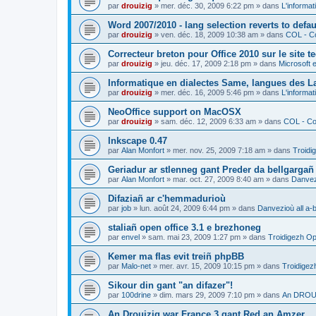
par
drouizig
»
mer. déc. 30, 2009 6:22 pm
» dans
L'informat
Word 2007/2010 - lang selection reverts to defa
par
drouizig
»
ven. déc. 18, 2009 10:38 am
» dans
COL - Co
Correcteur breton pour Office 2010 sur le site 
par
drouizig
»
jeu. déc. 17, 2009 2:18 pm
» dans
Microsoft e
Informatique en dialectes Same, langues des 
par
drouizig
»
mer. déc. 16, 2009 5:46 pm
» dans
L'informat
NeoOffice support on MacOSX
par
drouizig
»
sam. déc. 12, 2009 6:33 am
» dans
COL - Cor
Inkscape 0.47
par
Alan Monfort
»
mer. nov. 25, 2009 7:18 am
» dans
Troidi
Geriadur ar stlenneg gant Preder da bellgargañ
par
Alan Monfort
»
mar. oct. 27, 2009 8:40 am
» dans
Danvezi
Difaziañ ar c'hemmadurioù
par
job
»
lun. août 24, 2009 6:44 pm
» dans
Danvezioù all a-
staliañ open office 3.1 e brezhoneg
par
envel
»
sam. mai 23, 2009 1:27 pm
» dans
Troidigezh Op
Kemer ma flas evit treiñ phpBB
par
Malo-net
»
mer. avr. 15, 2009 10:15 pm
» dans
Troidigez
Sikour din gant "an difazer"!
par
100drine
»
dim. mars 29, 2009 7:10 pm
» dans
An DROUI
An Drouizig war France 3 gant Red an Amzer