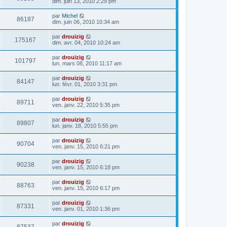
dim. juin 13, 2010 2:29 pm
par
Michel
86187
dim. juin 06, 2010 10:34 am
par
drouizig
175167
dim. avr. 04, 2010 10:24 am
par
drouizig
101797
lun. mars 08, 2010 11:17 am
par
drouizig
84147
lun. févr. 01, 2010 3:31 pm
par
drouizig
89711
ven. janv. 22, 2010 5:35 pm
par
drouizig
89807
lun. janv. 18, 2010 5:55 pm
par
drouizig
90704
ven. janv. 15, 2010 6:21 pm
par
drouizig
90238
ven. janv. 15, 2010 6:18 pm
par
drouizig
88763
ven. janv. 15, 2010 6:17 pm
par
drouizig
87331
ven. janv. 01, 2010 1:36 pm
par
drouizig