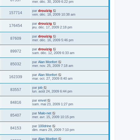
87537
mer. déc. 30, 2009 6:22 pm
par
drouizig
157714
ven. déc. 18, 2009 10:38 am
par
drouizig
176454
jeu. déc. 17, 2009 2:18 pm
par
drouizig
87609
mer. déc. 16, 2009 5:46 pm
par
drouizig
89972
sam. déc. 12, 2009 6:33 am
par
Alan Monfort
85032
mer. nov. 25, 2009 7:18 am
par
Alan Monfort
162339
mar. oct. 27, 2009 8:40 am
par
job
83557
lun. août 24, 2009 6:44 pm
par
envel
84816
sam. mai 23, 2009 1:27 pm
par
Malo-net
85407
mer. avr. 15, 2009 10:15 pm
par
100drine
84153
dim. mars 29, 2009 7:10 pm
par
Alan Monfort