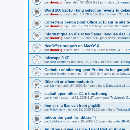
par
drouizig
»
mer. déc. 30, 2009 6:22 pm
» dans
L'informat
Word 2007/2010 - lang selection reverts to defa
par
drouizig
»
ven. déc. 18, 2009 10:38 am
» dans
COL - Co
Correcteur breton pour Office 2010 sur le site 
par
drouizig
»
jeu. déc. 17, 2009 2:18 pm
» dans
Microsoft e
Informatique en dialectes Same, langues des 
par
drouizig
»
mer. déc. 16, 2009 5:46 pm
» dans
L'informat
NeoOffice support on MacOSX
par
drouizig
»
sam. déc. 12, 2009 6:33 am
» dans
COL - Cor
Inkscape 0.47
par
Alan Monfort
»
mer. nov. 25, 2009 7:18 am
» dans
Troidi
Geriadur ar stlenneg gant Preder da bellgargañ
par
Alan Monfort
»
mar. oct. 27, 2009 8:40 am
» dans
Danvezi
Difaziañ ar c'hemmadurioù
par
job
»
lun. août 24, 2009 6:44 pm
» dans
Danvezioù all a-
staliañ open office 3.1 e brezhoneg
par
envel
»
sam. mai 23, 2009 1:27 pm
» dans
Troidigezh Op
Kemer ma flas evit treiñ phpBB
par
Malo-net
»
mer. avr. 15, 2009 10:15 pm
» dans
Troidigez
Sikour din gant "an difazer"!
par
100drine
»
dim. mars 29, 2009 7:10 pm
» dans
An DROUI
An Drouizig war France 3 gant Red an Amzer