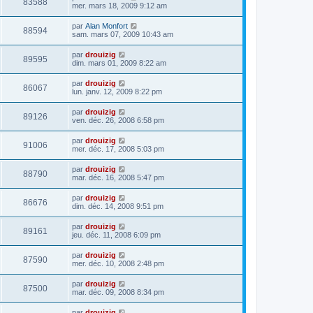
83588
mer. mars 18, 2009 9:12 am
par
Alan Monfort
88594
sam. mars 07, 2009 10:43 am
par
drouizig
89595
dim. mars 01, 2009 8:22 am
par
drouizig
86067
lun. janv. 12, 2009 8:22 pm
par
drouizig
89126
ven. déc. 26, 2008 6:58 pm
par
drouizig
91006
mer. déc. 17, 2008 5:03 pm
par
drouizig
88790
mar. déc. 16, 2008 5:47 pm
par
drouizig
86676
dim. déc. 14, 2008 9:51 pm
par
drouizig
89161
jeu. déc. 11, 2008 6:09 pm
par
drouizig
87590
mer. déc. 10, 2008 2:48 pm
par
drouizig
87500
mar. déc. 09, 2008 8:34 pm
par
drouizig