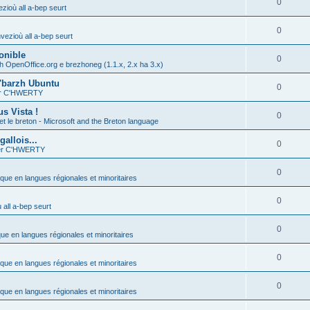
0
zioù all a-bep seurt
0
vezioù all a-bep seurt
onible
0
h OpenOffice.org e brezhoneg (1.1.x, 2.x ha 3.x)
'barzh Ubuntu
0
ier C'HWERTY
s Vista !
0
et le breton - Microsoft and the Breton language
allois...
0
ier C'HWERTY
0
ique en langues régionales et minoritaires
0
all a-bep seurt
0
que en langues régionales et minoritaires
0
ique en langues régionales et minoritaires
0
ique en langues régionales et minoritaires