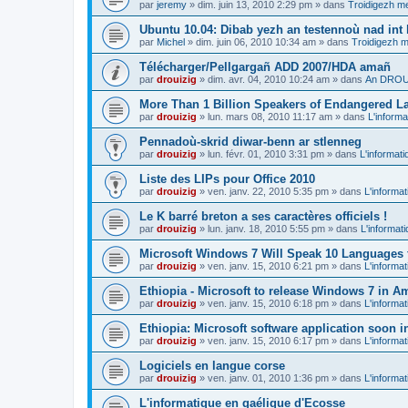
par
jeremy
»
dim. juin 13, 2010 2:29 pm
» dans
Troidigezh me
Ubuntu 10.04: Dibab yezh an testennoù nad int k
par
Michel
»
dim. juin 06, 2010 10:34 am
» dans
Troidigezh m
Télécharger/Pellgargañ ADD 2007/HDA amañ
par
drouizig
»
dim. avr. 04, 2010 10:24 am
» dans
An DROUI
More Than 1 Billion Speakers of Endangered L
par
drouizig
»
lun. mars 08, 2010 11:17 am
» dans
L'informa
Pennadoù-skrid diwar-benn ar stlenneg
par
drouizig
»
lun. févr. 01, 2010 3:31 pm
» dans
L'informati
Liste des LIPs pour Office 2010
par
drouizig
»
ven. janv. 22, 2010 5:35 pm
» dans
L'informat
Le K barré breton a ses caractères officiels !
par
drouizig
»
lun. janv. 18, 2010 5:55 pm
» dans
L'informat
Microsoft Windows 7 Will Speak 10 Languages 
par
drouizig
»
ven. janv. 15, 2010 6:21 pm
» dans
L'informat
Ethiopia - Microsoft to release Windows 7 in A
par
drouizig
»
ven. janv. 15, 2010 6:18 pm
» dans
L'informat
Ethiopia: Microsoft software application soon 
par
drouizig
»
ven. janv. 15, 2010 6:17 pm
» dans
L'informat
Logiciels en langue corse
par
drouizig
»
ven. janv. 01, 2010 1:36 pm
» dans
L'informat
L'informatique en gaélique d'Ecosse