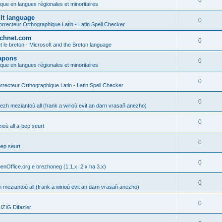
0
ique en langues régionales et minoritaires
ult language
0
rrecteur Orthographique Latin - Latin Spell Checker
technet.com
0
t le breton - Microsoft and the Breton language
Lapons
0
ique en langues régionales et minoritaires
0
recteur Orthographique Latin - Latin Spell Checker
0
gezh meziantoù all (frank a wirioù evit an darn vrasañ anezho)
0
où all a-bep seurt
0
bep seurt
0
enOffice.org e brezhoneg (1.1.x, 2.x ha 3.x)
0
h meziantoù all (frank a wirioù evit an darn vrasañ anezho)
0
ZIG Difazier