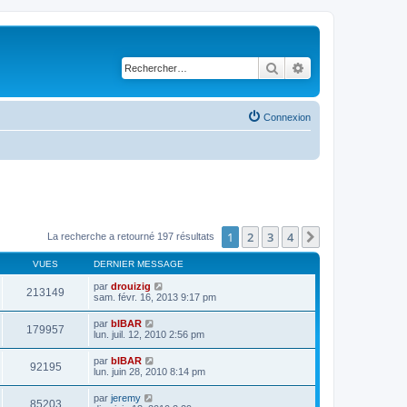
Rechercher
Recherche avancé
Connexion
1
2
3
4
Suivant
La recherche a retourné 197 résultats
VUES
DERNIER MESSAGE
par
drouizig
213149
sam. févr. 16, 2013 9:17 pm
par
bIBAR
179957
lun. juil. 12, 2010 2:56 pm
par
bIBAR
92195
lun. juin 28, 2010 8:14 pm
par
jeremy
85203