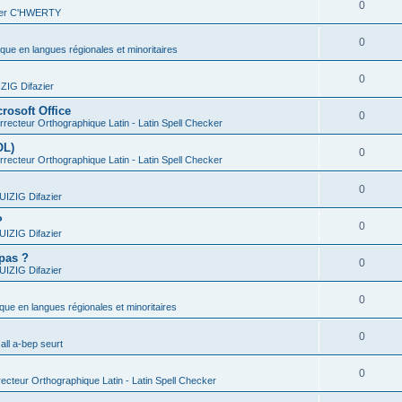
0
vier C'HWERTY
0
ique en langues régionales et minoritaires
0
IG Difazier
rosoft Office
0
recteur Orthographique Latin - Latin Spell Checker
OL)
0
recteur Orthographique Latin - Latin Spell Checker
0
IZIG Difazier
?
0
IZIG Difazier
 pas ?
0
IZIG Difazier
0
ique en langues régionales et minoritaires
0
all a-bep seurt
0
ecteur Orthographique Latin - Latin Spell Checker