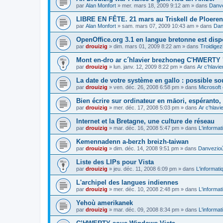
par
Alan Monfort
»
mer. mars 18, 2009 9:12 am
» dans
Danve
LIBRE EN FÊTE. 21 mars au Triskell de Ploeren
par
Alan Monfort
»
sam. mars 07, 2009 10:43 am
» dans
Dan
OpenOffice.org 3.1 en langue bretonne est disp
par
drouizig
»
dim. mars 01, 2009 8:22 am
» dans
Troidigez
Mont en-dro ar c´hlavier brezhoneg C'HWERTY 
par
drouizig
»
lun. janv. 12, 2009 8:22 pm
» dans
Ar c'hlav
La date de votre système en gallo : possible sou
par
drouizig
»
ven. déc. 26, 2008 6:58 pm
» dans
Microsoft 
Bien écrire sur ordinateur en māori, espéranto, g
par
drouizig
»
mer. déc. 17, 2008 5:03 pm
» dans
Ar c'hlav
Internet et la Bretagne, une culture de réseau
par
drouizig
»
mar. déc. 16, 2008 5:47 pm
» dans
L'informat
Kemennadenn a-berzh breizh-taiwan
par
drouizig
»
dim. déc. 14, 2008 9:51 pm
» dans
Danvezioù 
Liste des LIPs pour Vista
par
drouizig
»
jeu. déc. 11, 2008 6:09 pm
» dans
L'informati
L'archipel des langues indiennes
par
drouizig
»
mer. déc. 10, 2008 2:48 pm
» dans
L'informat
Yehoù amerikanek
par
drouizig
»
mar. déc. 09, 2008 8:34 pm
» dans
L'informat