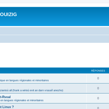
ROUIZIG
RÉPONSES
0
tique en langues régionales et minoritaires
0
iantoù all (frank a wirioù evit an darn vrasañ anezho)
t-Rvoal
0
 en langues régionales et minoritaires
nt Linux ?
0