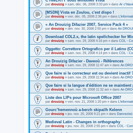
C’HWERTY sous Windows Vista
par
drouizig
»
sam. déc. 06, 2008 3:33 pm
» dans
Ar c'hla
[MSDN] Vista en Zoulou, c'est dispo !
par
drouizig
»
ven. déc. 05, 2008 2:36 pm
» dans
L'informat
« An Drouizig Difazier 2007, Service Pack 4 »
par
drouizig
»
dim. nov. 30, 2008 2:55 pm
» dans
An DROUIZ
Download COL2.x, the latin spellchecker for Mic
par
drouizig
»
sam. nov. 29, 2008 4:16 pm
» dans
COL - Cor
Oggetto: Correttore Ortografico per il Latino (C
par
drouizig
»
sam. nov. 29, 2008 4:14 pm
» dans
COL - Cor
An Drouizig Difazier - Daveoù - Références
par
drouizig
»
sam. nov. 29, 2008 11:47 am
» dans
An DROU
Que faire si le correcteur est ou devient inactif 
par
drouizig
»
sam. nov. 29, 2008 11:34 am
» dans
An DROU
Que faire si la langue d'édition ne se maintient
par
drouizig
»
sam. nov. 29, 2008 11:32 am
» dans
An DROU
Liste des LIPs pour Microsoft Office 2007
par
drouizig
»
ven. nov. 21, 2008 1:20 pm
» dans
L'informat
Gourc’hemennoù a-berzh skipailh Kelenn
par
drouizig
»
jeu. nov. 20, 2008 9:21 pm
» dans
Danvezioù 
Medieval Latin - Changes in orthography
par
drouizig
»
jeu. nov. 20, 2008 2:55 pm
» dans
COL - Corr