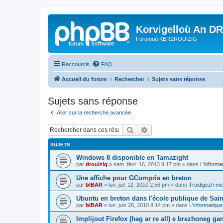
Korvigelloù An D
Foromoù KERZROUIZIG
Raccourcis
FAQ
Accueil du forum
Rechercher
Sujets sans réponse
Sujets sans réponse
Aller sur la recherche avancée
Rechercher
Recherche avancée
SUJETS
Windows 8 disponible en Tamazight
par
drouizig
»
sam. févr. 16, 2013 9:17 pm
» dans
L'informa
Une affiche pour GCompris en breton
par
bIBAR
»
lun. juil. 12, 2010 2:56 pm
» dans
Troidigezh mez
Ubuntu en breton dans l'école publique de Sain
par
bIBAR
»
lun. juin 28, 2010 8:14 pm
» dans
L'informatique
Implijout Firefox (hag ar re all) e brezhoneg ga