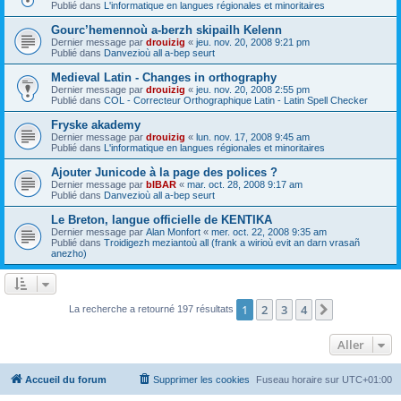
Publié dans
L'informatique en langues régionales et minoritaires
Gourc’hemennoù a-berzh skipailh Kelenn
Dernier message par
drouizig
«
jeu. nov. 20, 2008 9:21 pm
Publié dans
Danvezioù all a-bep seurt
Medieval Latin - Changes in orthography
Dernier message par
drouizig
«
jeu. nov. 20, 2008 2:55 pm
Publié dans
COL - Correcteur Orthographique Latin - Latin Spell Checker
Fryske akademy
Dernier message par
drouizig
«
lun. nov. 17, 2008 9:45 am
Publié dans
L'informatique en langues régionales et minoritaires
Ajouter Junicode à la page des polices ?
Dernier message par
bIBAR
«
mar. oct. 28, 2008 9:17 am
Publié dans
Danvezioù all a-bep seurt
Le Breton, langue officielle de KENTIKA
Dernier message par
Alan Monfort
«
mer. oct. 22, 2008 9:35 am
Publié dans
Troidigezh meziantoù all (frank a wirioù evit an darn vrasañ
anezho)
1
2
3
4
Suivant
La recherche a retourné 197 résultats
Aller
Accueil du forum
Supprimer les cookies
Fuseau horaire sur
UTC+01:00