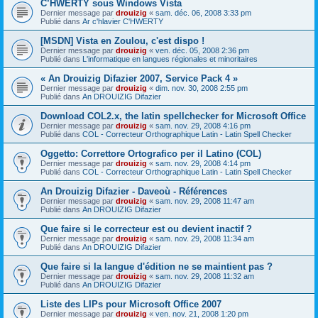
C’HWERTY sous Windows Vista
Dernier message par
drouizig
«
sam. déc. 06, 2008 3:33 pm
Publié dans
Ar c'hlavier C'HWERTY
[MSDN] Vista en Zoulou, c'est dispo !
Dernier message par
drouizig
«
ven. déc. 05, 2008 2:36 pm
Publié dans
L'informatique en langues régionales et minoritaires
« An Drouizig Difazier 2007, Service Pack 4 »
Dernier message par
drouizig
«
dim. nov. 30, 2008 2:55 pm
Publié dans
An DROUIZIG Difazier
Download COL2.x, the latin spellchecker for Microsoft Office
Dernier message par
drouizig
«
sam. nov. 29, 2008 4:16 pm
Publié dans
COL - Correcteur Orthographique Latin - Latin Spell Checker
Oggetto: Correttore Ortografico per il Latino (COL)
Dernier message par
drouizig
«
sam. nov. 29, 2008 4:14 pm
Publié dans
COL - Correcteur Orthographique Latin - Latin Spell Checker
An Drouizig Difazier - Daveoù - Références
Dernier message par
drouizig
«
sam. nov. 29, 2008 11:47 am
Publié dans
An DROUIZIG Difazier
Que faire si le correcteur est ou devient inactif ?
Dernier message par
drouizig
«
sam. nov. 29, 2008 11:34 am
Publié dans
An DROUIZIG Difazier
Que faire si la langue d'édition ne se maintient pas ?
Dernier message par
drouizig
«
sam. nov. 29, 2008 11:32 am
Publié dans
An DROUIZIG Difazier
Liste des LIPs pour Microsoft Office 2007
Dernier message par
drouizig
«
ven. nov. 21, 2008 1:20 pm