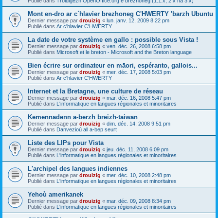
Publié dans
Troidigezh OpenOffice.org e brezhoneg (1.1.x, 2.x ha 3.x)
Mont en-dro ar c´hlavier brezhoneg C'HWERTY 'barzh Ubuntu
Dernier message par
drouizig
«
lun. janv. 12, 2009 8:22 pm
Publié dans
Ar c'hlavier C'HWERTY
La date de votre système en gallo : possible sous Vista !
Dernier message par
drouizig
«
ven. déc. 26, 2008 6:58 pm
Publié dans
Microsoft et le breton - Microsoft and the Breton language
Bien écrire sur ordinateur en māori, espéranto, gallois...
Dernier message par
drouizig
«
mer. déc. 17, 2008 5:03 pm
Publié dans
Ar c'hlavier C'HWERTY
Internet et la Bretagne, une culture de réseau
Dernier message par
drouizig
«
mar. déc. 16, 2008 5:47 pm
Publié dans
L'informatique en langues régionales et minoritaires
Kemennadenn a-berzh breizh-taiwan
Dernier message par
drouizig
«
dim. déc. 14, 2008 9:51 pm
Publié dans
Danvezioù all a-bep seurt
Liste des LIPs pour Vista
Dernier message par
drouizig
«
jeu. déc. 11, 2008 6:09 pm
Publié dans
L'informatique en langues régionales et minoritaires
L'archipel des langues indiennes
Dernier message par
drouizig
«
mer. déc. 10, 2008 2:48 pm
Publié dans
L'informatique en langues régionales et minoritaires
Yehoù amerikanek
Dernier message par
drouizig
«
mar. déc. 09, 2008 8:34 pm
Publié dans
L'informatique en langues régionales et minoritaires