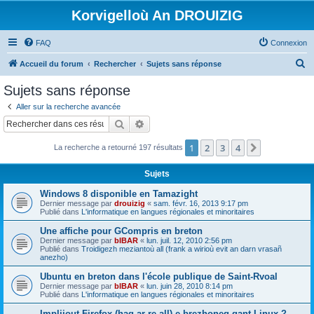
Korvigelloù An DROUIZIG
FAQ
Connexion
R
Accueil du forum
Rechercher
Sujets sans réponse
e
Sujets sans réponse
c
Aller sur la recherche avancée
h
Rechercher
Recherche avancée
e
1
2
3
4
Suivant
La recherche a retourné 197 résultats
r
c
Sujets
h
Windows 8 disponible en Tamazight
e
Dernier message par
drouizig
«
sam. févr. 16, 2013 9:17 pm
Publié dans
L'informatique en langues régionales et minoritaires
r
Une affiche pour GCompris en breton
Dernier message par
bIBAR
«
lun. juil. 12, 2010 2:56 pm
Publié dans
Troidigezh meziantoù all (frank a wirioù evit an darn vrasañ
anezho)
Ubuntu en breton dans l'école publique de Saint-Rvoal
Dernier message par
bIBAR
«
lun. juin 28, 2010 8:14 pm
Publié dans
L'informatique en langues régionales et minoritaires
Implijout Firefox (hag ar re all) e brezhoneg gant Linux ?