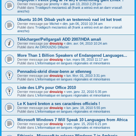
Dernier message par
jeremy
«
dim. juin 13, 2010 2:29 pm
Publié dans
Troidigezh meziantoù all (frank a wirioù evit an darn vrasañ
anezho)
Ubuntu 10.04: Dibab yezh an testennoù nad int ket troet
Dernier message par
Michel
«
dim. juin 06, 2010 10:34 am
Publié dans
Troidigezh meziantoù all (frank a wirioù evit an darn vrasañ
anezho)
Télécharger/Pellgargañ ADD 2007/HDA amañ
Dernier message par
drouizig
«
dim. avr. 04, 2010 10:24 am
Publié dans
An DROUIZIG Difazier
More Than 1 Billion Speakers of Endangered Languages...
Dernier message par
drouizig
«
lun. mars 08, 2010 11:17 am
Publié dans
L'informatique en langues régionales et minoritaires
Pennadoù-skrid diwar-benn ar stlenneg
Dernier message par
drouizig
«
lun. févr. 01, 2010 3:31 pm
Publié dans
L'informatique en langues régionales et minoritaires
Liste des LIPs pour Office 2010
Dernier message par
drouizig
«
ven. janv. 22, 2010 5:35 pm
Publié dans
L'informatique en langues régionales et minoritaires
Le K barré breton a ses caractères officiels !
Dernier message par
drouizig
«
lun. janv. 18, 2010 5:55 pm
Publié dans
L'informatique en langues régionales et minoritaires
Microsoft Windows 7 Will Speak 10 Languages from Africa
Dernier message par
drouizig
«
ven. janv. 15, 2010 6:21 pm
Publié dans
L'informatique en langues régionales et minoritaires
Ethiopia - Microsoft to release Windows 7 in Amharic