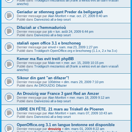
Publié dans
Troidigezh meziantoù all (frank a wirioù evit an darn vrasañ
anezho)
Geriadur ar stlenneg gant Preder da bellgargañ
Dernier message par
Alan Monfort
«
mar. oct. 27, 2009 8:40 am
Publié dans
Danvezioù all a-bep seurt
Difaziañ ar c'hemmadurioù
Dernier message par
job
«
lun. août 24, 2009 6:44 pm
Publié dans
Danvezioù all a-bep seurt
staliañ open office 3.1 e brezhoneg
Dernier message par
envel
«
sam. mai 23, 2009 1:27 pm
Publié dans
Troidigezh OpenOffice.org e brezhoneg (1.1.x, 2.x ha 3.x)
Kemer ma flas evit treiñ phpBB
Dernier message par
Malo-net
«
mer. avr. 15, 2009 10:15 pm
Publié dans
Troidigezh meziantoù all (frank a wirioù evit an darn vrasañ
anezho)
Sikour din gant "an difazer"!
Dernier message par
100drine
«
dim. mars 29, 2009 7:10 pm
Publié dans
An DROUIZIG Difazier
An Drouizig war France 3 gant Red an Amzer
Dernier message par
Alan Monfort
«
mer. mars 18, 2009 9:12 am
Publié dans
Danvezioù all a-bep seurt
LIBRE EN FÊTE. 21 mars au Triskell de Ploeren
Dernier message par
Alan Monfort
«
sam. mars 07, 2009 10:43 am
Publié dans
Danvezioù all a-bep seurt
OpenOffice.org 3.1 en langue bretonne est disponible
Dernier message par
drouizig
«
dim. mars 01, 2009 8:22 am