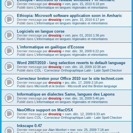
Dernier message par
drouizig
«
ven. janv. 15, 2010 6:18 pm
Publié dans
L'informatique en langues régionales et minoritaires
Ethiopia: Microsoft software application soon in Amharic
Dernier message par
drouizig
«
ven. janv. 15, 2010 6:17 pm
Publié dans
L'informatique en langues régionales et minoritaires
Logiciels en langue corse
Dernier message par
drouizig
«
ven. janv. 01, 2010 1:36 pm
Publié dans
L'informatique en langues régionales et minoritaires
L'informatique en gaélique d'Ecosse
Dernier message par
drouizig
«
mer. déc. 30, 2009 6:22 pm
Publié dans
L'informatique en langues régionales et minoritaires
Word 2007/2010 - lang selection reverts to default language
Dernier message par
drouizig
«
ven. déc. 18, 2009 10:38 am
Publié dans
COL - Correcteur Orthographique Latin - Latin Spell Checker
Correcteur breton pour Office 2010 sur le site technet.com
Dernier message par
drouizig
«
jeu. déc. 17, 2009 2:18 pm
Publié dans
Microsoft et le breton - Microsoft and the Breton language
Informatique en dialectes Same, langues des Lapons
Dernier message par
drouizig
«
mer. déc. 16, 2009 5:46 pm
Publié dans
L'informatique en langues régionales et minoritaires
NeoOffice support on MacOSX
Dernier message par
drouizig
«
sam. déc. 12, 2009 6:33 am
Publié dans
COL - Correcteur Orthographique Latin - Latin Spell Checker
Inkscape 0.47
Dernier message par
Alan Monfort
«
mer. nov. 25, 2009 7:18 am