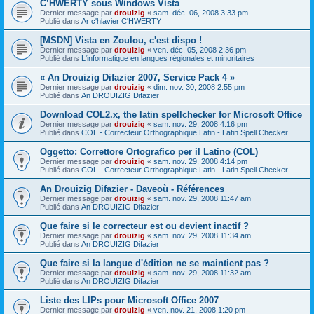
C’HWERTY sous Windows Vista
Dernier message par
drouizig
«
sam. déc. 06, 2008 3:33 pm
Publié dans
Ar c'hlavier C'HWERTY
[MSDN] Vista en Zoulou, c'est dispo !
Dernier message par
drouizig
«
ven. déc. 05, 2008 2:36 pm
Publié dans
L'informatique en langues régionales et minoritaires
« An Drouizig Difazier 2007, Service Pack 4 »
Dernier message par
drouizig
«
dim. nov. 30, 2008 2:55 pm
Publié dans
An DROUIZIG Difazier
Download COL2.x, the latin spellchecker for Microsoft Office
Dernier message par
drouizig
«
sam. nov. 29, 2008 4:16 pm
Publié dans
COL - Correcteur Orthographique Latin - Latin Spell Checker
Oggetto: Correttore Ortografico per il Latino (COL)
Dernier message par
drouizig
«
sam. nov. 29, 2008 4:14 pm
Publié dans
COL - Correcteur Orthographique Latin - Latin Spell Checker
An Drouizig Difazier - Daveoù - Références
Dernier message par
drouizig
«
sam. nov. 29, 2008 11:47 am
Publié dans
An DROUIZIG Difazier
Que faire si le correcteur est ou devient inactif ?
Dernier message par
drouizig
«
sam. nov. 29, 2008 11:34 am
Publié dans
An DROUIZIG Difazier
Que faire si la langue d'édition ne se maintient pas ?
Dernier message par
drouizig
«
sam. nov. 29, 2008 11:32 am
Publié dans
An DROUIZIG Difazier
Liste des LIPs pour Microsoft Office 2007
Dernier message par
drouizig
«
ven. nov. 21, 2008 1:20 pm