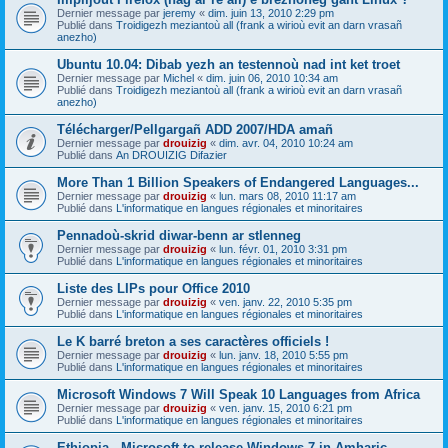
Dernier message par
jeremy
«
dim. juin 13, 2010 2:29 pm
Publié dans
Troidigezh meziantoù all (frank a wirioù evit an darn vrasañ
anezho)
Ubuntu 10.04: Dibab yezh an testennoù nad int ket troet
Dernier message par
Michel
«
dim. juin 06, 2010 10:34 am
Publié dans
Troidigezh meziantoù all (frank a wirioù evit an darn vrasañ
anezho)
Télécharger/Pellgargañ ADD 2007/HDA amañ
Dernier message par
drouizig
«
dim. avr. 04, 2010 10:24 am
Publié dans
An DROUIZIG Difazier
More Than 1 Billion Speakers of Endangered Languages...
Dernier message par
drouizig
«
lun. mars 08, 2010 11:17 am
Publié dans
L'informatique en langues régionales et minoritaires
Pennadoù-skrid diwar-benn ar stlenneg
Dernier message par
drouizig
«
lun. févr. 01, 2010 3:31 pm
Publié dans
L'informatique en langues régionales et minoritaires
Liste des LIPs pour Office 2010
Dernier message par
drouizig
«
ven. janv. 22, 2010 5:35 pm
Publié dans
L'informatique en langues régionales et minoritaires
Le K barré breton a ses caractères officiels !
Dernier message par
drouizig
«
lun. janv. 18, 2010 5:55 pm
Publié dans
L'informatique en langues régionales et minoritaires
Microsoft Windows 7 Will Speak 10 Languages from Africa
Dernier message par
drouizig
«
ven. janv. 15, 2010 6:21 pm
Publié dans
L'informatique en langues régionales et minoritaires
Ethiopia - Microsoft to release Windows 7 in Amharic