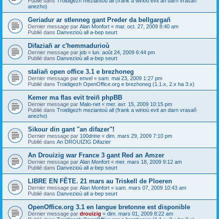
Publié dans
Troidigezh meziantoù all (frank a wirioù evit an darn vrasañ
anezho)
Geriadur ar stlenneg gant Preder da bellgargañ
Dernier message par
Alan Monfort
«
mar. oct. 27, 2009 8:40 am
Publié dans
Danvezioù all a-bep seurt
Difaziañ ar c'hemmadurioù
Dernier message par
job
«
lun. août 24, 2009 6:44 pm
Publié dans
Danvezioù all a-bep seurt
staliañ open office 3.1 e brezhoneg
Dernier message par
envel
«
sam. mai 23, 2009 1:27 pm
Publié dans
Troidigezh OpenOffice.org e brezhoneg (1.1.x, 2.x ha 3.x)
Kemer ma flas evit treiñ phpBB
Dernier message par
Malo-net
«
mer. avr. 15, 2009 10:15 pm
Publié dans
Troidigezh meziantoù all (frank a wirioù evit an darn vrasañ
anezho)
Sikour din gant "an difazer"!
Dernier message par
100drine
«
dim. mars 29, 2009 7:10 pm
Publié dans
An DROUIZIG Difazier
An Drouizig war France 3 gant Red an Amzer
Dernier message par
Alan Monfort
«
mer. mars 18, 2009 9:12 am
Publié dans
Danvezioù all a-bep seurt
LIBRE EN FÊTE. 21 mars au Triskell de Ploeren
Dernier message par
Alan Monfort
«
sam. mars 07, 2009 10:43 am
Publié dans
Danvezioù all a-bep seurt
OpenOffice.org 3.1 en langue bretonne est disponible
Dernier message par
drouizig
«
dim. mars 01, 2009 8:22 am