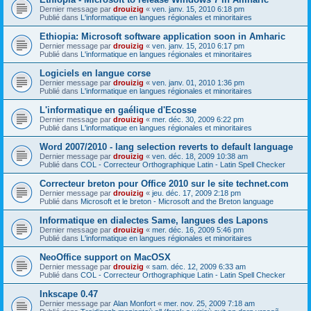
Dernier message par
drouizig
«
ven. janv. 15, 2010 6:18 pm
Publié dans
L'informatique en langues régionales et minoritaires
Ethiopia: Microsoft software application soon in Amharic
Dernier message par
drouizig
«
ven. janv. 15, 2010 6:17 pm
Publié dans
L'informatique en langues régionales et minoritaires
Logiciels en langue corse
Dernier message par
drouizig
«
ven. janv. 01, 2010 1:36 pm
Publié dans
L'informatique en langues régionales et minoritaires
L'informatique en gaélique d'Ecosse
Dernier message par
drouizig
«
mer. déc. 30, 2009 6:22 pm
Publié dans
L'informatique en langues régionales et minoritaires
Word 2007/2010 - lang selection reverts to default language
Dernier message par
drouizig
«
ven. déc. 18, 2009 10:38 am
Publié dans
COL - Correcteur Orthographique Latin - Latin Spell Checker
Correcteur breton pour Office 2010 sur le site technet.com
Dernier message par
drouizig
«
jeu. déc. 17, 2009 2:18 pm
Publié dans
Microsoft et le breton - Microsoft and the Breton language
Informatique en dialectes Same, langues des Lapons
Dernier message par
drouizig
«
mer. déc. 16, 2009 5:46 pm
Publié dans
L'informatique en langues régionales et minoritaires
NeoOffice support on MacOSX
Dernier message par
drouizig
«
sam. déc. 12, 2009 6:33 am
Publié dans
COL - Correcteur Orthographique Latin - Latin Spell Checker
Inkscape 0.47
Dernier message par
Alan Monfort
«
mer. nov. 25, 2009 7:18 am