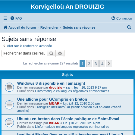
Korvigelloù An DROUIZIG
FAQ
Connexion
R
Accueil du forum
Rechercher
Sujets sans réponse
e
Sujets sans réponse
c
Aller sur la recherche avancée
h
Rechercher
Recherche avancée
e
1
2
3
4
Suivant
La recherche a retourné 197 résultats
r
c
Sujets
h
Windows 8 disponible en Tamazight
e
Dernier message par
drouizig
«
sam. févr. 16, 2013 9:17 pm
Publié dans
L'informatique en langues régionales et minoritaires
r
Une affiche pour GCompris en breton
Dernier message par
bIBAR
«
lun. juil. 12, 2010 2:56 pm
Publié dans
Troidigezh meziantoù all (frank a wirioù evit an darn vrasañ
anezho)
Ubuntu en breton dans l'école publique de Saint-Rvoal
Dernier message par
bIBAR
«
lun. juin 28, 2010 8:14 pm
Publié dans
L'informatique en langues régionales et minoritaires
Implijout Firefox (hag ar re all) e brezhoneg gant Linux ?