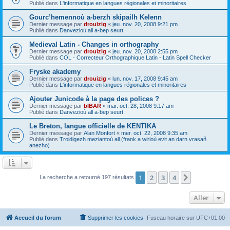
Publié dans
L'informatique en langues régionales et minoritaires
Gourc’hemennoù a-berzh skipailh Kelenn
Dernier message par
drouizig
«
jeu. nov. 20, 2008 9:21 pm
Publié dans
Danvezioù all a-bep seurt
Medieval Latin - Changes in orthography
Dernier message par
drouizig
«
jeu. nov. 20, 2008 2:55 pm
Publié dans
COL - Correcteur Orthographique Latin - Latin Spell Checker
Fryske akademy
Dernier message par
drouizig
«
lun. nov. 17, 2008 9:45 am
Publié dans
L'informatique en langues régionales et minoritaires
Ajouter Junicode à la page des polices ?
Dernier message par
bIBAR
«
mar. oct. 28, 2008 9:17 am
Publié dans
Danvezioù all a-bep seurt
Le Breton, langue officielle de KENTIKA
Dernier message par
Alan Monfort
«
mer. oct. 22, 2008 9:35 am
Publié dans
Troidigezh meziantoù all (frank a wirioù evit an darn vrasañ
anezho)
1
2
3
4
Suivant
La recherche a retourné 197 résultats
Aller
Accueil du forum
Supprimer les cookies
Fuseau horaire sur
UTC+01:00