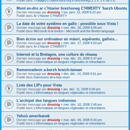
Publié dans
Troidigezh OpenOffice.org e brezhoneg (1.1.x, 2.x ha 3.x)
Mont en-dro ar c´hlavier brezhoneg C'HWERTY 'barzh Ubuntu
Dernier message par
drouizig
«
lun. janv. 12, 2009 8:22 pm
Publié dans
Ar c'hlavier C'HWERTY
La date de votre système en gallo : possible sous Vista !
Dernier message par
drouizig
«
ven. déc. 26, 2008 6:58 pm
Publié dans
Microsoft et le breton - Microsoft and the Breton language
Bien écrire sur ordinateur en māori, espéranto, gallois...
Dernier message par
drouizig
«
mer. déc. 17, 2008 5:03 pm
Publié dans
Ar c'hlavier C'HWERTY
Internet et la Bretagne, une culture de réseau
Dernier message par
drouizig
«
mar. déc. 16, 2008 5:47 pm
Publié dans
L'informatique en langues régionales et minoritaires
Kemennadenn a-berzh breizh-taiwan
Dernier message par
drouizig
«
dim. déc. 14, 2008 9:51 pm
Publié dans
Danvezioù all a-bep seurt
Liste des LIPs pour Vista
Dernier message par
drouizig
«
jeu. déc. 11, 2008 6:09 pm
Publié dans
L'informatique en langues régionales et minoritaires
L'archipel des langues indiennes
Dernier message par
drouizig
«
mer. déc. 10, 2008 2:48 pm
Publié dans
L'informatique en langues régionales et minoritaires
Yehoù amerikanek
Dernier message par
drouizig
«
mar. déc. 09, 2008 8:34 pm
Publié dans
L'informatique en langues régionales et minoritaires