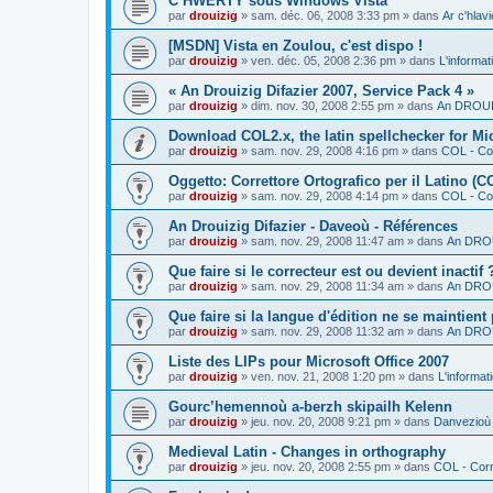
C’HWERTY sous Windows Vista
par
drouizig
»
sam. déc. 06, 2008 3:33 pm
» dans
Ar c'hla
[MSDN] Vista en Zoulou, c'est dispo !
par
drouizig
»
ven. déc. 05, 2008 2:36 pm
» dans
L'informat
« An Drouizig Difazier 2007, Service Pack 4 »
par
drouizig
»
dim. nov. 30, 2008 2:55 pm
» dans
An DROUIZ
Download COL2.x, the latin spellchecker for Mic
par
drouizig
»
sam. nov. 29, 2008 4:16 pm
» dans
COL - Cor
Oggetto: Correttore Ortografico per il Latino (C
par
drouizig
»
sam. nov. 29, 2008 4:14 pm
» dans
COL - Cor
An Drouizig Difazier - Daveoù - Références
par
drouizig
»
sam. nov. 29, 2008 11:47 am
» dans
An DROU
Que faire si le correcteur est ou devient inactif 
par
drouizig
»
sam. nov. 29, 2008 11:34 am
» dans
An DROU
Que faire si la langue d'édition ne se maintient
par
drouizig
»
sam. nov. 29, 2008 11:32 am
» dans
An DROU
Liste des LIPs pour Microsoft Office 2007
par
drouizig
»
ven. nov. 21, 2008 1:20 pm
» dans
L'informat
Gourc’hemennoù a-berzh skipailh Kelenn
par
drouizig
»
jeu. nov. 20, 2008 9:21 pm
» dans
Danvezioù 
Medieval Latin - Changes in orthography
par
drouizig
»
jeu. nov. 20, 2008 2:55 pm
» dans
COL - Corr