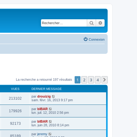
Rechercher
Recherche avancé
Connexion
1
2
3
4
Suivant
La recherche a retourné 197 résultats
VUES
DERNIER MESSAGE
par
drouizig
213102
sam. févr. 16, 2013 9:17 pm
par
bIBAR
179926
lun. juil. 12, 2010 2:56 pm
par
bIBAR
92173
lun. juin 28, 2010 8:14 pm
par
jeremy
85189