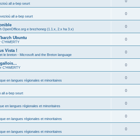
0
zioù all a-bep seurt
0
vezioù all a-bep seurt
onible
0
h OpenOffice.org e brezhoneg (1.1.x, 2.x ha 3.x)
'barzh Ubuntu
0
ier C'HWERTY
s Vista !
0
et le breton - Microsoft and the Breton language
allois...
0
ier C'HWERTY
0
ique en langues régionales et minoritaires
0
all a-bep seurt
0
que en langues régionales et minoritaires
0
ique en langues régionales et minoritaires
0
ique en langues régionales et minoritaires