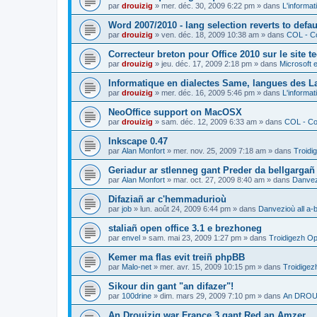
par
drouizig
»
mer. déc. 30, 2009 6:22 pm
» dans
L'informat
Word 2007/2010 - lang selection reverts to defa
par
drouizig
»
ven. déc. 18, 2009 10:38 am
» dans
COL - Co
Correcteur breton pour Office 2010 sur le site 
par
drouizig
»
jeu. déc. 17, 2009 2:18 pm
» dans
Microsoft e
Informatique en dialectes Same, langues des 
par
drouizig
»
mer. déc. 16, 2009 5:46 pm
» dans
L'informat
NeoOffice support on MacOSX
par
drouizig
»
sam. déc. 12, 2009 6:33 am
» dans
COL - Cor
Inkscape 0.47
par
Alan Monfort
»
mer. nov. 25, 2009 7:18 am
» dans
Troidi
Geriadur ar stlenneg gant Preder da bellgargañ
par
Alan Monfort
»
mar. oct. 27, 2009 8:40 am
» dans
Danvezi
Difaziañ ar c'hemmadurioù
par
job
»
lun. août 24, 2009 6:44 pm
» dans
Danvezioù all a-
staliañ open office 3.1 e brezhoneg
par
envel
»
sam. mai 23, 2009 1:27 pm
» dans
Troidigezh Op
Kemer ma flas evit treiñ phpBB
par
Malo-net
»
mer. avr. 15, 2009 10:15 pm
» dans
Troidigez
Sikour din gant "an difazer"!
par
100drine
»
dim. mars 29, 2009 7:10 pm
» dans
An DROUI
An Drouizig war France 3 gant Red an Amzer