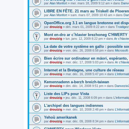
par
Alan Monfort
»
mer. mars 18, 2009 9:12 am
» dans
Danve
LIBRE EN FÊTE. 21 mars au Triskell de Ploeren
par
Alan Monfort
»
sam. mars 07, 2009 10:43 am
» dans
Dan
OpenOffice.org 3.1 en langue bretonne est disp
par
drouizig
»
dim. mars 01, 2009 8:22 am
» dans
Troidigez
Mont en-dro ar c´hlavier brezhoneg C'HWERTY 
par
drouizig
»
lun. janv. 12, 2009 8:22 pm
» dans
Ar c'hlav
La date de votre système en gallo : possible sou
par
drouizig
»
ven. déc. 26, 2008 6:58 pm
» dans
Microsoft 
Bien écrire sur ordinateur en māori, espéranto, g
par
drouizig
»
mer. déc. 17, 2008 5:03 pm
» dans
Ar c'hlav
Internet et la Bretagne, une culture de réseau
par
drouizig
»
mar. déc. 16, 2008 5:47 pm
» dans
L'informat
Kemennadenn a-berzh breizh-taiwan
par
drouizig
»
dim. déc. 14, 2008 9:51 pm
» dans
Danvezioù 
Liste des LIPs pour Vista
par
drouizig
»
jeu. déc. 11, 2008 6:09 pm
» dans
L'informati
L'archipel des langues indiennes
par
drouizig
»
mer. déc. 10, 2008 2:48 pm
» dans
L'informat
Yehoù amerikanek
par
drouizig
»
mar. déc. 09, 2008 8:34 pm
» dans
L'informat