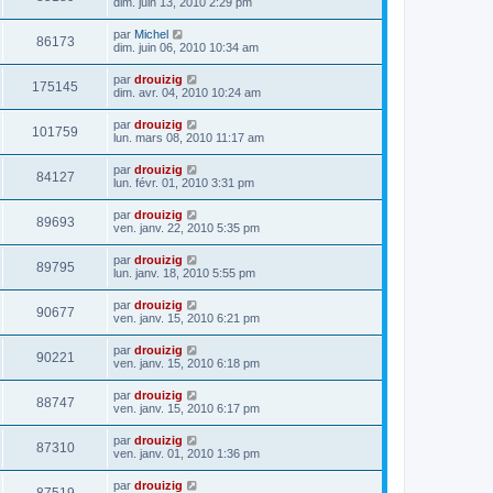
dim. juin 13, 2010 2:29 pm
par
Michel
86173
dim. juin 06, 2010 10:34 am
par
drouizig
175145
dim. avr. 04, 2010 10:24 am
par
drouizig
101759
lun. mars 08, 2010 11:17 am
par
drouizig
84127
lun. févr. 01, 2010 3:31 pm
par
drouizig
89693
ven. janv. 22, 2010 5:35 pm
par
drouizig
89795
lun. janv. 18, 2010 5:55 pm
par
drouizig
90677
ven. janv. 15, 2010 6:21 pm
par
drouizig
90221
ven. janv. 15, 2010 6:18 pm
par
drouizig
88747
ven. janv. 15, 2010 6:17 pm
par
drouizig
87310
ven. janv. 01, 2010 1:36 pm
par
drouizig