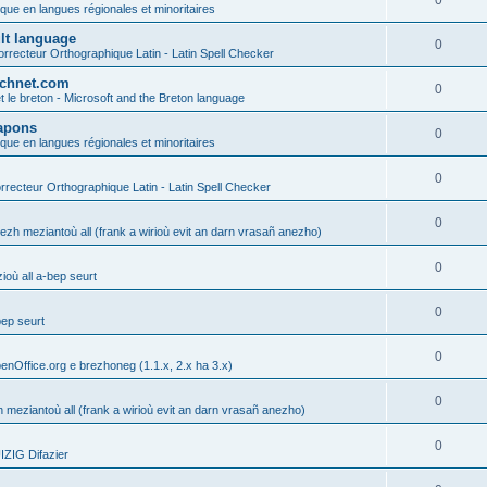
0
ique en langues régionales et minoritaires
ult language
0
rrecteur Orthographique Latin - Latin Spell Checker
technet.com
0
t le breton - Microsoft and the Breton language
Lapons
0
ique en langues régionales et minoritaires
0
recteur Orthographique Latin - Latin Spell Checker
0
gezh meziantoù all (frank a wirioù evit an darn vrasañ anezho)
0
où all a-bep seurt
0
bep seurt
0
enOffice.org e brezhoneg (1.1.x, 2.x ha 3.x)
0
h meziantoù all (frank a wirioù evit an darn vrasañ anezho)
0
ZIG Difazier