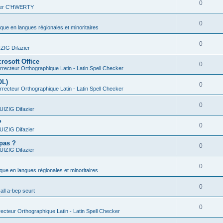
0
vier C'HWERTY
0
ique en langues régionales et minoritaires
0
IG Difazier
rosoft Office
0
recteur Orthographique Latin - Latin Spell Checker
OL)
0
recteur Orthographique Latin - Latin Spell Checker
0
IZIG Difazier
?
0
IZIG Difazier
 pas ?
0
IZIG Difazier
0
ique en langues régionales et minoritaires
0
all a-bep seurt
0
ecteur Orthographique Latin - Latin Spell Checker