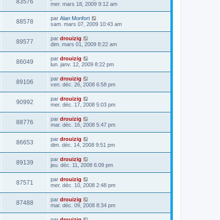
83576
mer. mars 18, 2009 9:12 am
par
Alan Monfort
88578
sam. mars 07, 2009 10:43 am
par
drouizig
89577
dim. mars 01, 2009 8:22 am
par
drouizig
86049
lun. janv. 12, 2009 8:22 pm
par
drouizig
89106
ven. déc. 26, 2008 6:58 pm
par
drouizig
90992
mer. déc. 17, 2008 5:03 pm
par
drouizig
88776
mar. déc. 16, 2008 5:47 pm
par
drouizig
86653
dim. déc. 14, 2008 9:51 pm
par
drouizig
89139
jeu. déc. 11, 2008 6:09 pm
par
drouizig
87571
mer. déc. 10, 2008 2:48 pm
par
drouizig
87488
mar. déc. 09, 2008 8:34 pm
par
drouizig