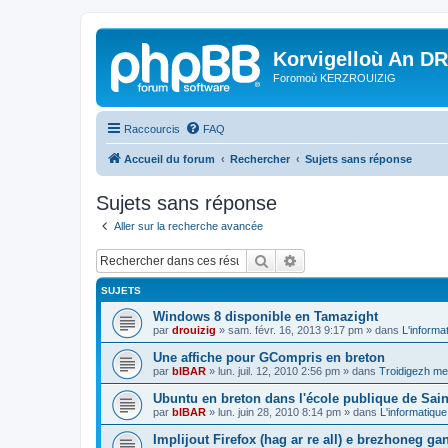
Korvigelloù An D
Foromoù KERZROUIZIG
Raccourcis
FAQ
Accueil du forum
Rechercher
Sujets sans réponse
Sujets sans réponse
Aller sur la recherche avancée
Rechercher
Recherche avancée
SUJETS
Windows 8 disponible en Tamazight
par
drouizig
»
sam. févr. 16, 2013 9:17 pm
» dans
L'informa
Une affiche pour GCompris en breton
par
bIBAR
»
lun. juil. 12, 2010 2:56 pm
» dans
Troidigezh mez
Ubuntu en breton dans l'école publique de Sain
par
bIBAR
»
lun. juin 28, 2010 8:14 pm
» dans
L'informatique
Implijout Firefox (hag ar re all) e brezhoneg ga