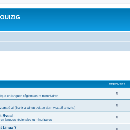
ROUIZIG
RÉPONSES
0
tique en langues régionales et minoritaires
0
iantoù all (frank a wirioù evit an darn vrasañ anezho)
t-Rvoal
0
 en langues régionales et minoritaires
nt Linux ?
0