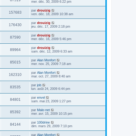
87519
mer. déc. 30, 2009 6:22 pm
par
drouizig
157683
ven. déc. 18, 2009 10:38 am
par
drouizig
176430
jeu. déc. 17, 2009 2:18 pm
par
drouizig
87590
mer. déc. 16, 2009 5:46 pm
par
drouizig
89964
sam. déc. 12, 2009 6:33 am
par
Alan Monfort
85015
mer. nov. 25, 2009 7:18 am
par
Alan Monfort
162310
mar. oct. 27, 2009 8:40 am
par
job
83535
lun. août 24, 2009 6:44 pm
par
envel
84801
sam. mai 23, 2009 1:27 pm
par
Malo-net
85392
mer. avr. 15, 2009 10:15 pm
par
100drine
84144
dim. mars 29, 2009 7:10 pm
par
Alan Monfort