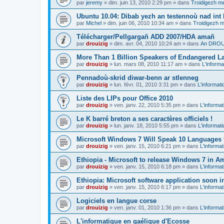
par
jeremy
»
dim. juin 13, 2010 2:29 pm
» dans
Troidigezh me
Ubuntu 10.04: Dibab yezh an testennoù nad int k
par
Michel
»
dim. juin 06, 2010 10:34 am
» dans
Troidigezh m
Télécharger/Pellgargañ ADD 2007/HDA amañ
par
drouizig
»
dim. avr. 04, 2010 10:24 am
» dans
An DROUI
More Than 1 Billion Speakers of Endangered L
par
drouizig
»
lun. mars 08, 2010 11:17 am
» dans
L'informa
Pennadoù-skrid diwar-benn ar stlenneg
par
drouizig
»
lun. févr. 01, 2010 3:31 pm
» dans
L'informati
Liste des LIPs pour Office 2010
par
drouizig
»
ven. janv. 22, 2010 5:35 pm
» dans
L'informat
Le K barré breton a ses caractères officiels !
par
drouizig
»
lun. janv. 18, 2010 5:55 pm
» dans
L'informat
Microsoft Windows 7 Will Speak 10 Languages 
par
drouizig
»
ven. janv. 15, 2010 6:21 pm
» dans
L'informat
Ethiopia - Microsoft to release Windows 7 in A
par
drouizig
»
ven. janv. 15, 2010 6:18 pm
» dans
L'informat
Ethiopia: Microsoft software application soon 
par
drouizig
»
ven. janv. 15, 2010 6:17 pm
» dans
L'informat
Logiciels en langue corse
par
drouizig
»
ven. janv. 01, 2010 1:36 pm
» dans
L'informat
L'informatique en gaélique d'Ecosse