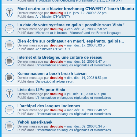
Publié dans
Troidigezh OpenOffice.org e brezhoneg (1.1.x, 2.x ha 3.x)
Mont en-dro ar c´hlavier brezhoneg C'HWERTY 'barzh Ubuntu
Dernier message par
drouizig
«
lun. janv. 12, 2009 8:22 pm
Publié dans
Ar c'hlavier C'HWERTY
La date de votre système en gallo : possible sous Vista !
Dernier message par
drouizig
«
ven. déc. 26, 2008 6:58 pm
Publié dans
Microsoft et le breton - Microsoft and the Breton language
Bien écrire sur ordinateur en māori, espéranto, gallois...
Dernier message par
drouizig
«
mer. déc. 17, 2008 5:03 pm
Publié dans
Ar c'hlavier C'HWERTY
Internet et la Bretagne, une culture de réseau
Dernier message par
drouizig
«
mar. déc. 16, 2008 5:47 pm
Publié dans
L'informatique en langues régionales et minoritaires
Kemennadenn a-berzh breizh-taiwan
Dernier message par
drouizig
«
dim. déc. 14, 2008 9:51 pm
Publié dans
Danvezioù all a-bep seurt
Liste des LIPs pour Vista
Dernier message par
drouizig
«
jeu. déc. 11, 2008 6:09 pm
Publié dans
L'informatique en langues régionales et minoritaires
L'archipel des langues indiennes
Dernier message par
drouizig
«
mer. déc. 10, 2008 2:48 pm
Publié dans
L'informatique en langues régionales et minoritaires
Yehoù amerikanek
Dernier message par
drouizig
«
mar. déc. 09, 2008 8:34 pm
Publié dans
L'informatique en langues régionales et minoritaires