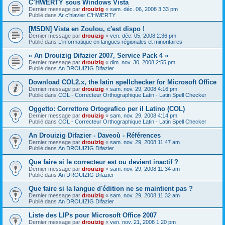
C’HWERTY sous Windows Vista
Dernier message par
drouizig
«
sam. déc. 06, 2008 3:33 pm
Publié dans
Ar c'hlavier C'HWERTY
[MSDN] Vista en Zoulou, c'est dispo !
Dernier message par
drouizig
«
ven. déc. 05, 2008 2:36 pm
Publié dans
L'informatique en langues régionales et minoritaires
« An Drouizig Difazier 2007, Service Pack 4 »
Dernier message par
drouizig
«
dim. nov. 30, 2008 2:55 pm
Publié dans
An DROUIZIG Difazier
Download COL2.x, the latin spellchecker for Microsoft Office
Dernier message par
drouizig
«
sam. nov. 29, 2008 4:16 pm
Publié dans
COL - Correcteur Orthographique Latin - Latin Spell Checker
Oggetto: Correttore Ortografico per il Latino (COL)
Dernier message par
drouizig
«
sam. nov. 29, 2008 4:14 pm
Publié dans
COL - Correcteur Orthographique Latin - Latin Spell Checker
An Drouizig Difazier - Daveoù - Références
Dernier message par
drouizig
«
sam. nov. 29, 2008 11:47 am
Publié dans
An DROUIZIG Difazier
Que faire si le correcteur est ou devient inactif ?
Dernier message par
drouizig
«
sam. nov. 29, 2008 11:34 am
Publié dans
An DROUIZIG Difazier
Que faire si la langue d'édition ne se maintient pas ?
Dernier message par
drouizig
«
sam. nov. 29, 2008 11:32 am
Publié dans
An DROUIZIG Difazier
Liste des LIPs pour Microsoft Office 2007
Dernier message par
drouizig
«
ven. nov. 21, 2008 1:20 pm