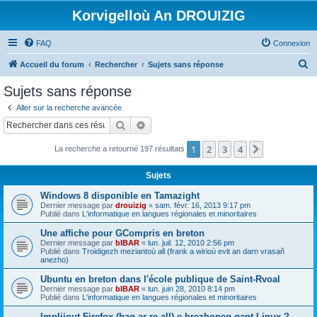
Korvigelloù An DROUIZIG
FAQ
Connexion
R
Accueil du forum
Rechercher
Sujets sans réponse
e
Sujets sans réponse
c
Aller sur la recherche avancée
h
Rechercher
Recherche avancée
e
1
2
3
4
Suivant
La recherche a retourné 197 résultats
r
c
Sujets
h
Windows 8 disponible en Tamazight
e
Dernier message par
drouizig
«
sam. févr. 16, 2013 9:17 pm
Publié dans
L'informatique en langues régionales et minoritaires
r
Une affiche pour GCompris en breton
Dernier message par
bIBAR
«
lun. juil. 12, 2010 2:56 pm
Publié dans
Troidigezh meziantoù all (frank a wirioù evit an darn vrasañ
anezho)
Ubuntu en breton dans l'école publique de Saint-Rvoal
Dernier message par
bIBAR
«
lun. juin 28, 2010 8:14 pm
Publié dans
L'informatique en langues régionales et minoritaires
Implijout Firefox (hag ar re all) e brezhoneg gant Linux ?