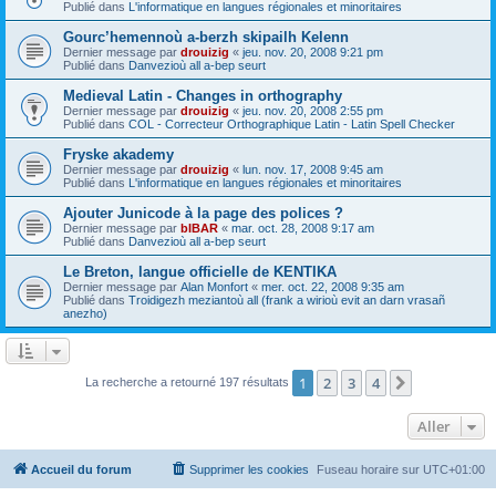
Publié dans
L'informatique en langues régionales et minoritaires
Gourc’hemennoù a-berzh skipailh Kelenn
Dernier message par
drouizig
«
jeu. nov. 20, 2008 9:21 pm
Publié dans
Danvezioù all a-bep seurt
Medieval Latin - Changes in orthography
Dernier message par
drouizig
«
jeu. nov. 20, 2008 2:55 pm
Publié dans
COL - Correcteur Orthographique Latin - Latin Spell Checker
Fryske akademy
Dernier message par
drouizig
«
lun. nov. 17, 2008 9:45 am
Publié dans
L'informatique en langues régionales et minoritaires
Ajouter Junicode à la page des polices ?
Dernier message par
bIBAR
«
mar. oct. 28, 2008 9:17 am
Publié dans
Danvezioù all a-bep seurt
Le Breton, langue officielle de KENTIKA
Dernier message par
Alan Monfort
«
mer. oct. 22, 2008 9:35 am
Publié dans
Troidigezh meziantoù all (frank a wirioù evit an darn vrasañ
anezho)
1
2
3
4
Suivant
La recherche a retourné 197 résultats
Aller
Accueil du forum
Supprimer les cookies
Fuseau horaire sur
UTC+01:00