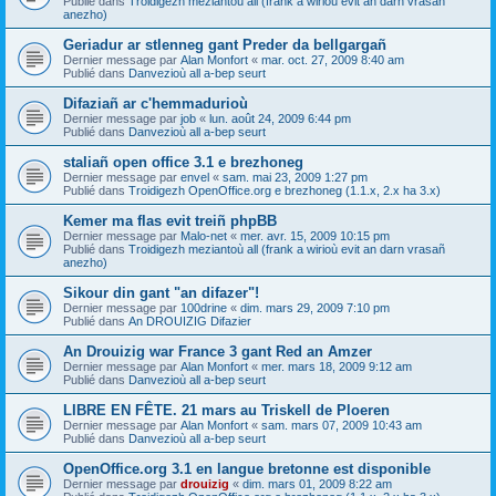
Publié dans
Troidigezh meziantoù all (frank a wirioù evit an darn vrasañ
anezho)
Geriadur ar stlenneg gant Preder da bellgargañ
Dernier message par
Alan Monfort
«
mar. oct. 27, 2009 8:40 am
Publié dans
Danvezioù all a-bep seurt
Difaziañ ar c'hemmadurioù
Dernier message par
job
«
lun. août 24, 2009 6:44 pm
Publié dans
Danvezioù all a-bep seurt
staliañ open office 3.1 e brezhoneg
Dernier message par
envel
«
sam. mai 23, 2009 1:27 pm
Publié dans
Troidigezh OpenOffice.org e brezhoneg (1.1.x, 2.x ha 3.x)
Kemer ma flas evit treiñ phpBB
Dernier message par
Malo-net
«
mer. avr. 15, 2009 10:15 pm
Publié dans
Troidigezh meziantoù all (frank a wirioù evit an darn vrasañ
anezho)
Sikour din gant "an difazer"!
Dernier message par
100drine
«
dim. mars 29, 2009 7:10 pm
Publié dans
An DROUIZIG Difazier
An Drouizig war France 3 gant Red an Amzer
Dernier message par
Alan Monfort
«
mer. mars 18, 2009 9:12 am
Publié dans
Danvezioù all a-bep seurt
LIBRE EN FÊTE. 21 mars au Triskell de Ploeren
Dernier message par
Alan Monfort
«
sam. mars 07, 2009 10:43 am
Publié dans
Danvezioù all a-bep seurt
OpenOffice.org 3.1 en langue bretonne est disponible
Dernier message par
drouizig
«
dim. mars 01, 2009 8:22 am