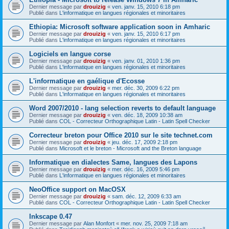
Dernier message par
drouizig
«
ven. janv. 15, 2010 6:18 pm
Publié dans
L'informatique en langues régionales et minoritaires
Ethiopia: Microsoft software application soon in Amharic
Dernier message par
drouizig
«
ven. janv. 15, 2010 6:17 pm
Publié dans
L'informatique en langues régionales et minoritaires
Logiciels en langue corse
Dernier message par
drouizig
«
ven. janv. 01, 2010 1:36 pm
Publié dans
L'informatique en langues régionales et minoritaires
L'informatique en gaélique d'Ecosse
Dernier message par
drouizig
«
mer. déc. 30, 2009 6:22 pm
Publié dans
L'informatique en langues régionales et minoritaires
Word 2007/2010 - lang selection reverts to default language
Dernier message par
drouizig
«
ven. déc. 18, 2009 10:38 am
Publié dans
COL - Correcteur Orthographique Latin - Latin Spell Checker
Correcteur breton pour Office 2010 sur le site technet.com
Dernier message par
drouizig
«
jeu. déc. 17, 2009 2:18 pm
Publié dans
Microsoft et le breton - Microsoft and the Breton language
Informatique en dialectes Same, langues des Lapons
Dernier message par
drouizig
«
mer. déc. 16, 2009 5:46 pm
Publié dans
L'informatique en langues régionales et minoritaires
NeoOffice support on MacOSX
Dernier message par
drouizig
«
sam. déc. 12, 2009 6:33 am
Publié dans
COL - Correcteur Orthographique Latin - Latin Spell Checker
Inkscape 0.47
Dernier message par
Alan Monfort
«
mer. nov. 25, 2009 7:18 am