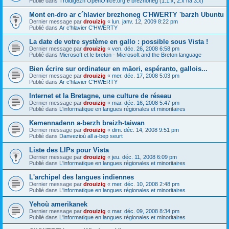
Publié dans
Troidigezh OpenOffice.org e brezhoneg (1.1.x, 2.x ha 3.x)
Mont en-dro ar c´hlavier brezhoneg C'HWERTY 'barzh Ubuntu
Dernier message par
drouizig
«
lun. janv. 12, 2009 8:22 pm
Publié dans
Ar c'hlavier C'HWERTY
La date de votre système en gallo : possible sous Vista !
Dernier message par
drouizig
«
ven. déc. 26, 2008 6:58 pm
Publié dans
Microsoft et le breton - Microsoft and the Breton language
Bien écrire sur ordinateur en māori, espéranto, gallois...
Dernier message par
drouizig
«
mer. déc. 17, 2008 5:03 pm
Publié dans
Ar c'hlavier C'HWERTY
Internet et la Bretagne, une culture de réseau
Dernier message par
drouizig
«
mar. déc. 16, 2008 5:47 pm
Publié dans
L'informatique en langues régionales et minoritaires
Kemennadenn a-berzh breizh-taiwan
Dernier message par
drouizig
«
dim. déc. 14, 2008 9:51 pm
Publié dans
Danvezioù all a-bep seurt
Liste des LIPs pour Vista
Dernier message par
drouizig
«
jeu. déc. 11, 2008 6:09 pm
Publié dans
L'informatique en langues régionales et minoritaires
L'archipel des langues indiennes
Dernier message par
drouizig
«
mer. déc. 10, 2008 2:48 pm
Publié dans
L'informatique en langues régionales et minoritaires
Yehoù amerikanek
Dernier message par
drouizig
«
mar. déc. 09, 2008 8:34 pm
Publié dans
L'informatique en langues régionales et minoritaires