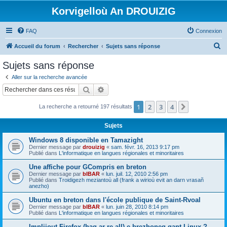
Korvigelloù An DROUIZIG
FAQ
Connexion
R
Accueil du forum
Rechercher
Sujets sans réponse
e
Sujets sans réponse
c
Aller sur la recherche avancée
h
Rechercher
Recherche avancée
e
1
2
3
4
Suivant
La recherche a retourné 197 résultats
r
c
Sujets
h
Windows 8 disponible en Tamazight
e
Dernier message par
drouizig
«
sam. févr. 16, 2013 9:17 pm
Publié dans
L'informatique en langues régionales et minoritaires
r
Une affiche pour GCompris en breton
Dernier message par
bIBAR
«
lun. juil. 12, 2010 2:56 pm
Publié dans
Troidigezh meziantoù all (frank a wirioù evit an darn vrasañ
anezho)
Ubuntu en breton dans l'école publique de Saint-Rvoal
Dernier message par
bIBAR
«
lun. juin 28, 2010 8:14 pm
Publié dans
L'informatique en langues régionales et minoritaires
Implijout Firefox (hag ar re all) e brezhoneg gant Linux ?