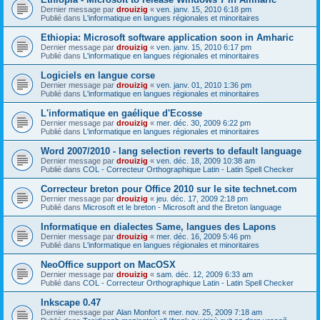
Dernier message par
drouizig
«
ven. janv. 15, 2010 6:18 pm
Publié dans
L'informatique en langues régionales et minoritaires
Ethiopia: Microsoft software application soon in Amharic
Dernier message par
drouizig
«
ven. janv. 15, 2010 6:17 pm
Publié dans
L'informatique en langues régionales et minoritaires
Logiciels en langue corse
Dernier message par
drouizig
«
ven. janv. 01, 2010 1:36 pm
Publié dans
L'informatique en langues régionales et minoritaires
L'informatique en gaélique d'Ecosse
Dernier message par
drouizig
«
mer. déc. 30, 2009 6:22 pm
Publié dans
L'informatique en langues régionales et minoritaires
Word 2007/2010 - lang selection reverts to default language
Dernier message par
drouizig
«
ven. déc. 18, 2009 10:38 am
Publié dans
COL - Correcteur Orthographique Latin - Latin Spell Checker
Correcteur breton pour Office 2010 sur le site technet.com
Dernier message par
drouizig
«
jeu. déc. 17, 2009 2:18 pm
Publié dans
Microsoft et le breton - Microsoft and the Breton language
Informatique en dialectes Same, langues des Lapons
Dernier message par
drouizig
«
mer. déc. 16, 2009 5:46 pm
Publié dans
L'informatique en langues régionales et minoritaires
NeoOffice support on MacOSX
Dernier message par
drouizig
«
sam. déc. 12, 2009 6:33 am
Publié dans
COL - Correcteur Orthographique Latin - Latin Spell Checker
Inkscape 0.47
Dernier message par
Alan Monfort
«
mer. nov. 25, 2009 7:18 am