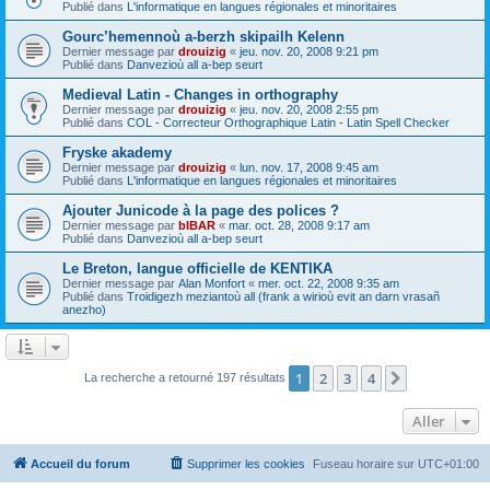
Publié dans
L'informatique en langues régionales et minoritaires
Gourc’hemennoù a-berzh skipailh Kelenn
Dernier message par
drouizig
«
jeu. nov. 20, 2008 9:21 pm
Publié dans
Danvezioù all a-bep seurt
Medieval Latin - Changes in orthography
Dernier message par
drouizig
«
jeu. nov. 20, 2008 2:55 pm
Publié dans
COL - Correcteur Orthographique Latin - Latin Spell Checker
Fryske akademy
Dernier message par
drouizig
«
lun. nov. 17, 2008 9:45 am
Publié dans
L'informatique en langues régionales et minoritaires
Ajouter Junicode à la page des polices ?
Dernier message par
bIBAR
«
mar. oct. 28, 2008 9:17 am
Publié dans
Danvezioù all a-bep seurt
Le Breton, langue officielle de KENTIKA
Dernier message par
Alan Monfort
«
mer. oct. 22, 2008 9:35 am
Publié dans
Troidigezh meziantoù all (frank a wirioù evit an darn vrasañ
anezho)
1
2
3
4
Suivant
La recherche a retourné 197 résultats
Aller
Accueil du forum
Supprimer les cookies
Fuseau horaire sur
UTC+01:00