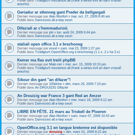
Publié dans
Troidigezh meziantoù all (frank a wirioù evit an darn vrasañ
anezho)
Geriadur ar stlenneg gant Preder da bellgargañ
Dernier message par
Alan Monfort
«
mar. oct. 27, 2009 8:40 am
Publié dans
Danvezioù all a-bep seurt
Difaziañ ar c'hemmadurioù
Dernier message par
job
«
lun. août 24, 2009 6:44 pm
Publié dans
Danvezioù all a-bep seurt
staliañ open office 3.1 e brezhoneg
Dernier message par
envel
«
sam. mai 23, 2009 1:27 pm
Publié dans
Troidigezh OpenOffice.org e brezhoneg (1.1.x, 2.x ha 3.x)
Kemer ma flas evit treiñ phpBB
Dernier message par
Malo-net
«
mer. avr. 15, 2009 10:15 pm
Publié dans
Troidigezh meziantoù all (frank a wirioù evit an darn vrasañ
anezho)
Sikour din gant "an difazer"!
Dernier message par
100drine
«
dim. mars 29, 2009 7:10 pm
Publié dans
An DROUIZIG Difazier
An Drouizig war France 3 gant Red an Amzer
Dernier message par
Alan Monfort
«
mer. mars 18, 2009 9:12 am
Publié dans
Danvezioù all a-bep seurt
LIBRE EN FÊTE. 21 mars au Triskell de Ploeren
Dernier message par
Alan Monfort
«
sam. mars 07, 2009 10:43 am
Publié dans
Danvezioù all a-bep seurt
OpenOffice.org 3.1 en langue bretonne est disponible
Dernier message par
drouizig
«
dim. mars 01, 2009 8:22 am