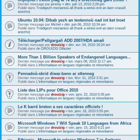
Dernier message par
jeremy
«
dim. juin 13, 2010 2:29 pm
Publié dans
Troidigezh meziantoù all (frank a wirioù evit an darn vrasañ
anezho)
Ubuntu 10.04: Dibab yezh an testennoù nad int ket troet
Dernier message par
Michel
«
dim. juin 06, 2010 10:34 am
Publié dans
Troidigezh meziantoù all (frank a wirioù evit an darn vrasañ
anezho)
Télécharger/Pellgargañ ADD 2007/HDA amañ
Dernier message par
drouizig
«
dim. avr. 04, 2010 10:24 am
Publié dans
An DROUIZIG Difazier
More Than 1 Billion Speakers of Endangered Languages...
Dernier message par
drouizig
«
lun. mars 08, 2010 11:17 am
Publié dans
L'informatique en langues régionales et minoritaires
Pennadoù-skrid diwar-benn ar stlenneg
Dernier message par
drouizig
«
lun. févr. 01, 2010 3:31 pm
Publié dans
L'informatique en langues régionales et minoritaires
Liste des LIPs pour Office 2010
Dernier message par
drouizig
«
ven. janv. 22, 2010 5:35 pm
Publié dans
L'informatique en langues régionales et minoritaires
Le K barré breton a ses caractères officiels !
Dernier message par
drouizig
«
lun. janv. 18, 2010 5:55 pm
Publié dans
L'informatique en langues régionales et minoritaires
Microsoft Windows 7 Will Speak 10 Languages from Africa
Dernier message par
drouizig
«
ven. janv. 15, 2010 6:21 pm
Publié dans
L'informatique en langues régionales et minoritaires
Ethiopia - Microsoft to release Windows 7 in Amharic