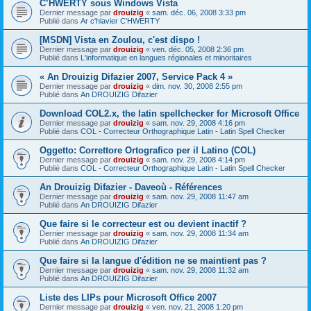
C’HWERTY sous Windows Vista
Dernier message par
drouizig
«
sam. déc. 06, 2008 3:33 pm
Publié dans
Ar c'hlavier C'HWERTY
[MSDN] Vista en Zoulou, c'est dispo !
Dernier message par
drouizig
«
ven. déc. 05, 2008 2:36 pm
Publié dans
L'informatique en langues régionales et minoritaires
« An Drouizig Difazier 2007, Service Pack 4 »
Dernier message par
drouizig
«
dim. nov. 30, 2008 2:55 pm
Publié dans
An DROUIZIG Difazier
Download COL2.x, the latin spellchecker for Microsoft Office
Dernier message par
drouizig
«
sam. nov. 29, 2008 4:16 pm
Publié dans
COL - Correcteur Orthographique Latin - Latin Spell Checker
Oggetto: Correttore Ortografico per il Latino (COL)
Dernier message par
drouizig
«
sam. nov. 29, 2008 4:14 pm
Publié dans
COL - Correcteur Orthographique Latin - Latin Spell Checker
An Drouizig Difazier - Daveoù - Références
Dernier message par
drouizig
«
sam. nov. 29, 2008 11:47 am
Publié dans
An DROUIZIG Difazier
Que faire si le correcteur est ou devient inactif ?
Dernier message par
drouizig
«
sam. nov. 29, 2008 11:34 am
Publié dans
An DROUIZIG Difazier
Que faire si la langue d'édition ne se maintient pas ?
Dernier message par
drouizig
«
sam. nov. 29, 2008 11:32 am
Publié dans
An DROUIZIG Difazier
Liste des LIPs pour Microsoft Office 2007
Dernier message par
drouizig
«
ven. nov. 21, 2008 1:20 pm