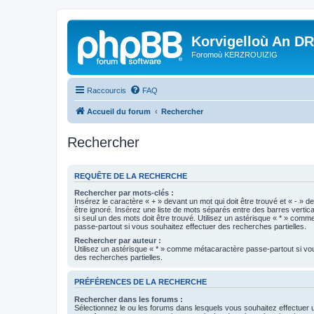
Korvigelloù An D
Foromoù KERZROUIZIG
Raccourcis
FAQ
Accueil du forum
Rechercher
Rechercher
REQUÊTE DE LA RECHERCHE
Rechercher par mots-clés :
Insérez le caractère « + » devant un mot qui doit être trouvé et « - » d
être ignoré. Insérez une liste de mots séparés entre des barres vertica
si seul un des mots doit être trouvé. Utilisez un astérisque « * » com
passe-partout si vous souhaitez effectuer des recherches partielles.
Rechercher par auteur :
Utilisez un astérisque « * » comme métacaractère passe-partout si vo
des recherches partielles.
PRÉFÉRENCES DE LA RECHERCHE
Rechercher dans les forums :
Sélectionnez le ou les forums dans lesquels vous souhaitez effectuer