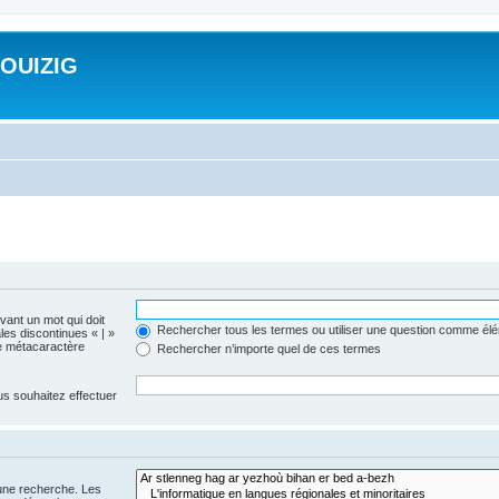
ROUIZIG
evant un mot qui doit
Rechercher tous les termes ou utiliser une question comme él
les discontinues « | »
me métacaractère
Rechercher n’importe quel de ces termes
us souhaitez effectuer
 une recherche. Les