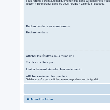
sous-forums seront automatiquement inclus dans la recherche si vou
l’option « Rechercher dans les sous-forums » affichée ci-dessous.
Rechercher dans les sous-forums :
Rechercher dans :
Afficher les résultats sous forme de :
Trier les résultats par :
Limiter les résultats selon leur ancienneté :
Afficher seulement les premiers :
Saisissez « 0 » pour afficher le message dans son intégralité.
Accueil du forum