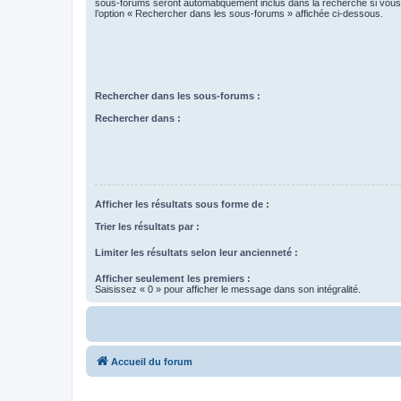
sous-forums seront automatiquement inclus dans la recherche si vou
l’option « Rechercher dans les sous-forums » affichée ci-dessous.
Rechercher dans les sous-forums :
Rechercher dans :
Afficher les résultats sous forme de :
Trier les résultats par :
Limiter les résultats selon leur ancienneté :
Afficher seulement les premiers :
Saisissez « 0 » pour afficher le message dans son intégralité.
Accueil du forum