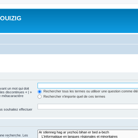
ROUIZIG
evant un mot qui doit
Rechercher tous les termes ou utiliser une question comme él
les discontinues « | »
me métacaractère
Rechercher n’importe quel de ces termes
us souhaitez effectuer
 une recherche. Les