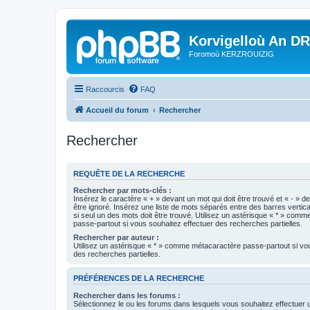
Korvigelloù An D
Foromoù KERZROUIZIG
Raccourcis
FAQ
Accueil du forum
Rechercher
Rechercher
REQUÊTE DE LA RECHERCHE
Rechercher par mots-clés :
Insérez le caractère « + » devant un mot qui doit être trouvé et « - » d
être ignoré. Insérez une liste de mots séparés entre des barres vertica
si seul un des mots doit être trouvé. Utilisez un astérisque « * » com
passe-partout si vous souhaitez effectuer des recherches partielles.
Rechercher par auteur :
Utilisez un astérisque « * » comme métacaractère passe-partout si vo
des recherches partielles.
PRÉFÉRENCES DE LA RECHERCHE
Rechercher dans les forums :
Sélectionnez le ou les forums dans lesquels vous souhaitez effectuer