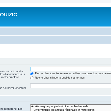
ROUIZIG
evant un mot qui doit
Rechercher tous les termes ou utiliser une question comme él
les discontinues « | »
me métacaractère
Rechercher n’importe quel de ces termes
us souhaitez effectuer
 une recherche. Les