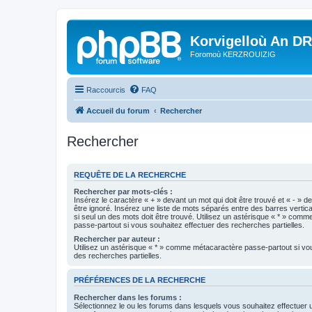
Korvigelloù An D
Foromoù KERZROUIZIG
Raccourcis
FAQ
Accueil du forum
Rechercher
Rechercher
REQUÊTE DE LA RECHERCHE
Rechercher par mots-clés :
Insérez le caractère « + » devant un mot qui doit être trouvé et « - » d
être ignoré. Insérez une liste de mots séparés entre des barres vertica
si seul un des mots doit être trouvé. Utilisez un astérisque « * » com
passe-partout si vous souhaitez effectuer des recherches partielles.
Rechercher par auteur :
Utilisez un astérisque « * » comme métacaractère passe-partout si vo
des recherches partielles.
PRÉFÉRENCES DE LA RECHERCHE
Rechercher dans les forums :
Sélectionnez le ou les forums dans lesquels vous souhaitez effectuer