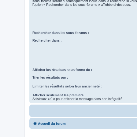
sous-forums seront automatiquement inclus dans la recherche si vou
l’option « Rechercher dans les sous-forums » affichée ci-dessous.
Rechercher dans les sous-forums :
Rechercher dans :
Afficher les résultats sous forme de :
Trier les résultats par :
Limiter les résultats selon leur ancienneté :
Afficher seulement les premiers :
Saisissez « 0 » pour afficher le message dans son intégralité.
Accueil du forum