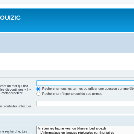
ROUIZIG
evant un mot qui doit
Rechercher tous les termes ou utiliser une question comme él
les discontinues « | »
me métacaractère
Rechercher n’importe quel de ces termes
us souhaitez effectuer
 une recherche. Les