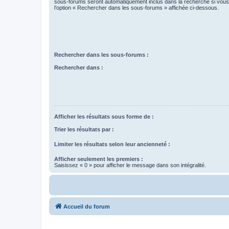
sous-forums seront automatiquement inclus dans la recherche si vou
l’option « Rechercher dans les sous-forums » affichée ci-dessous.
Rechercher dans les sous-forums :
Rechercher dans :
Afficher les résultats sous forme de :
Trier les résultats par :
Limiter les résultats selon leur ancienneté :
Afficher seulement les premiers :
Saisissez « 0 » pour afficher le message dans son intégralité.
Accueil du forum