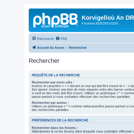
Korvigelloù An D
Foromoù KERZROUIZIG
Raccourcis
FAQ
Accueil du forum
Rechercher
Rechercher
REQUÊTE DE LA RECHERCHE
Rechercher par mots-clés :
Insérez le caractère « + » devant un mot qui doit être trouvé et « - » d
être ignoré. Insérez une liste de mots séparés entre des barres vertica
si seul un des mots doit être trouvé. Utilisez un astérisque « * » com
passe-partout si vous souhaitez effectuer des recherches partielles.
Rechercher par auteur :
Utilisez un astérisque « * » comme métacaractère passe-partout si vo
des recherches partielles.
PRÉFÉRENCES DE LA RECHERCHE
Rechercher dans les forums :
Sélectionnez le ou les forums dans lesquels vous souhaitez effectuer