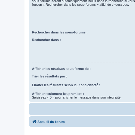
sous-forums seront automatiquement inclus dans la recherche si vou
l’option « Rechercher dans les sous-forums » affichée ci-dessous.
Rechercher dans les sous-forums :
Rechercher dans :
Afficher les résultats sous forme de :
Trier les résultats par :
Limiter les résultats selon leur ancienneté :
Afficher seulement les premiers :
Saisissez « 0 » pour afficher le message dans son intégralité.
Accueil du forum