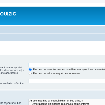
ROUIZIG
evant un mot qui doit
Rechercher tous les termes ou utiliser une question comme él
les discontinues « | »
me métacaractère
Rechercher n’importe quel de ces termes
us souhaitez effectuer
 une recherche. Les