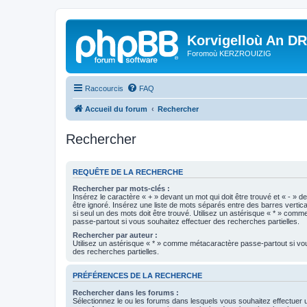
Korvigelloù An D
Foromoù KERZROUIZIG
Raccourcis
FAQ
Accueil du forum
Rechercher
Rechercher
REQUÊTE DE LA RECHERCHE
Rechercher par mots-clés :
Insérez le caractère « + » devant un mot qui doit être trouvé et « - » d
être ignoré. Insérez une liste de mots séparés entre des barres vertica
si seul un des mots doit être trouvé. Utilisez un astérisque « * » com
passe-partout si vous souhaitez effectuer des recherches partielles.
Rechercher par auteur :
Utilisez un astérisque « * » comme métacaractère passe-partout si vo
des recherches partielles.
PRÉFÉRENCES DE LA RECHERCHE
Rechercher dans les forums :
Sélectionnez le ou les forums dans lesquels vous souhaitez effectuer