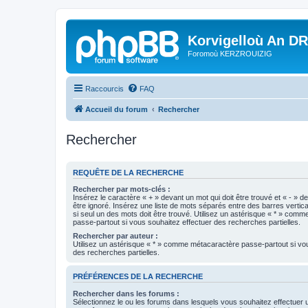
Korvigelloù An D
Foromoù KERZROUIZIG
Raccourcis
FAQ
Accueil du forum
Rechercher
Rechercher
REQUÊTE DE LA RECHERCHE
Rechercher par mots-clés :
Insérez le caractère « + » devant un mot qui doit être trouvé et « - » d
être ignoré. Insérez une liste de mots séparés entre des barres vertica
si seul un des mots doit être trouvé. Utilisez un astérisque « * » com
passe-partout si vous souhaitez effectuer des recherches partielles.
Rechercher par auteur :
Utilisez un astérisque « * » comme métacaractère passe-partout si vo
des recherches partielles.
PRÉFÉRENCES DE LA RECHERCHE
Rechercher dans les forums :
Sélectionnez le ou les forums dans lesquels vous souhaitez effectuer