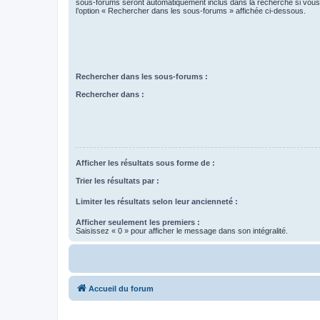
sous-forums seront automatiquement inclus dans la recherche si vou
l’option « Rechercher dans les sous-forums » affichée ci-dessous.
Rechercher dans les sous-forums :
Rechercher dans :
Afficher les résultats sous forme de :
Trier les résultats par :
Limiter les résultats selon leur ancienneté :
Afficher seulement les premiers :
Saisissez « 0 » pour afficher le message dans son intégralité.
Accueil du forum