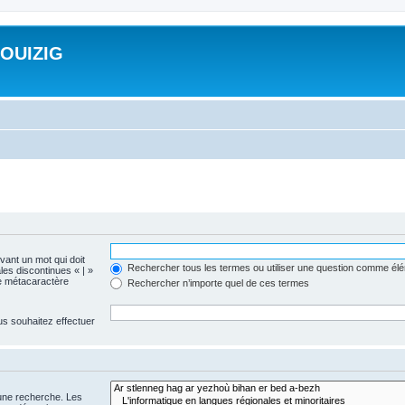
ROUIZIG
evant un mot qui doit
Rechercher tous les termes ou utiliser une question comme él
les discontinues « | »
me métacaractère
Rechercher n’importe quel de ces termes
us souhaitez effectuer
 une recherche. Les