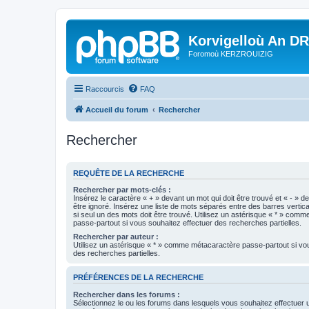
Korvigelloù An D
Foromoù KERZROUIZIG
Raccourcis
FAQ
Accueil du forum
Rechercher
Rechercher
REQUÊTE DE LA RECHERCHE
Rechercher par mots-clés :
Insérez le caractère « + » devant un mot qui doit être trouvé et « - » d
être ignoré. Insérez une liste de mots séparés entre des barres vertica
si seul un des mots doit être trouvé. Utilisez un astérisque « * » com
passe-partout si vous souhaitez effectuer des recherches partielles.
Rechercher par auteur :
Utilisez un astérisque « * » comme métacaractère passe-partout si vo
des recherches partielles.
PRÉFÉRENCES DE LA RECHERCHE
Rechercher dans les forums :
Sélectionnez le ou les forums dans lesquels vous souhaitez effectuer