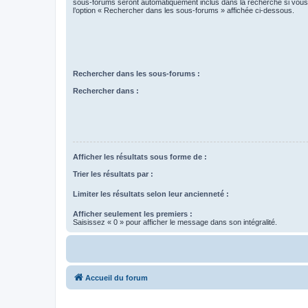
sous-forums seront automatiquement inclus dans la recherche si vou
l’option « Rechercher dans les sous-forums » affichée ci-dessous.
Rechercher dans les sous-forums :
Rechercher dans :
Afficher les résultats sous forme de :
Trier les résultats par :
Limiter les résultats selon leur ancienneté :
Afficher seulement les premiers :
Saisissez « 0 » pour afficher le message dans son intégralité.
Accueil du forum