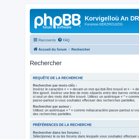
Korvigelloù An D
Foromoù KERZROUIZIG
Raccourcis
FAQ
Accueil du forum
Rechercher
Rechercher
REQUÊTE DE LA RECHERCHE
Rechercher par mots-clés :
Insérez le caractère « + » devant un mot qui doit être trouvé et « - » d
être ignoré. Insérez une liste de mots séparés entre des barres vertica
si seul un des mots doit être trouvé. Utilisez un astérisque « * » com
passe-partout si vous souhaitez effectuer des recherches partielles.
Rechercher par auteur :
Utilisez un astérisque « * » comme métacaractère passe-partout si vo
des recherches partielles.
PRÉFÉRENCES DE LA RECHERCHE
Rechercher dans les forums :
Sélectionnez le ou les forums dans lesquels vous souhaitez effectuer