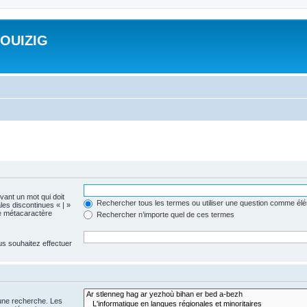
ROUIZIG
evant un mot qui doit
Rechercher tous les termes ou utiliser une question comme él
les discontinues « | »
me métacaractère
Rechercher n’importe quel de ces termes
us souhaitez effectuer
 une recherche. Les