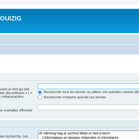
ROUIZIG
evant un mot qui doit
Rechercher tous les termes ou utiliser une question comme él
les discontinues « | »
me métacaractère
Rechercher n’importe quel de ces termes
us souhaitez effectuer
 une recherche. Les