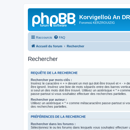
Korvigelloù An D
Foromoù KERZROUIZIG
Raccourcis
FAQ
Accueil du forum
Rechercher
Rechercher
REQUÊTE DE LA RECHERCHE
Rechercher par mots-clés :
Insérez le caractère « + » devant un mot qui doit être trouvé et « - » d
être ignoré. Insérez une liste de mots séparés entre des barres vertica
si seul un des mots doit être trouvé. Utilisez un astérisque « * » com
passe-partout si vous souhaitez effectuer des recherches partielles.
Rechercher par auteur :
Utilisez un astérisque « * » comme métacaractère passe-partout si vo
des recherches partielles.
PRÉFÉRENCES DE LA RECHERCHE
Rechercher dans les forums :
Sélectionnez le ou les forums dans lesquels vous souhaitez effectuer