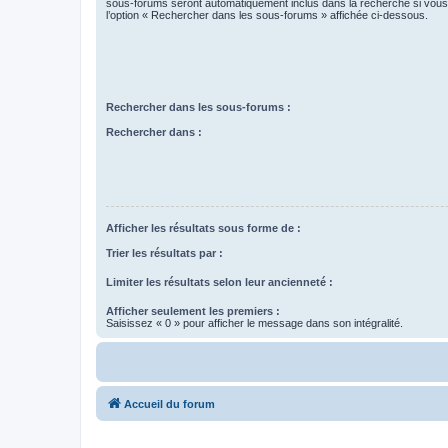
sous-forums seront automatiquement inclus dans la recherche si vou
l’option « Rechercher dans les sous-forums » affichée ci-dessous.
Rechercher dans les sous-forums :
Rechercher dans :
Afficher les résultats sous forme de :
Trier les résultats par :
Limiter les résultats selon leur ancienneté :
Afficher seulement les premiers :
Saisissez « 0 » pour afficher le message dans son intégralité.
Accueil du forum