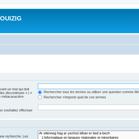
ROUIZIG
evant un mot qui doit
Rechercher tous les termes ou utiliser une question comme él
les discontinues « | »
me métacaractère
Rechercher n’importe quel de ces termes
us souhaitez effectuer
 une recherche. Les