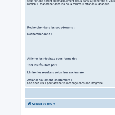
sous-forums seront automatiquement inclus dans la recherche si vou
l’option « Rechercher dans les sous-forums » affichée ci-dessous.
Rechercher dans les sous-forums :
Rechercher dans :
Afficher les résultats sous forme de :
Trier les résultats par :
Limiter les résultats selon leur ancienneté :
Afficher seulement les premiers :
Saisissez « 0 » pour afficher le message dans son intégralité.
Accueil du forum