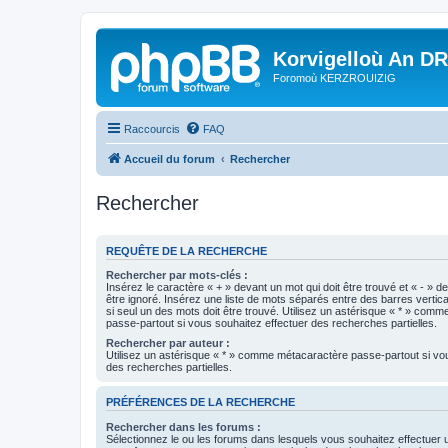
Korvigelloù An D
Foromoù KERZROUIZIG
Raccourcis
FAQ
Accueil du forum
Rechercher
Rechercher
REQUÊTE DE LA RECHERCHE
Rechercher par mots-clés :
Insérez le caractère « + » devant un mot qui doit être trouvé et « - » d
être ignoré. Insérez une liste de mots séparés entre des barres vertica
si seul un des mots doit être trouvé. Utilisez un astérisque « * » com
passe-partout si vous souhaitez effectuer des recherches partielles.
Rechercher par auteur :
Utilisez un astérisque « * » comme métacaractère passe-partout si vo
des recherches partielles.
PRÉFÉRENCES DE LA RECHERCHE
Rechercher dans les forums :
Sélectionnez le ou les forums dans lesquels vous souhaitez effectuer