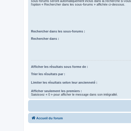
sous-forums seront automatiquement inclus dans la recherche si vou
l’option « Rechercher dans les sous-forums » affichée ci-dessous.
Rechercher dans les sous-forums :
Rechercher dans :
Afficher les résultats sous forme de :
Trier les résultats par :
Limiter les résultats selon leur ancienneté :
Afficher seulement les premiers :
Saisissez « 0 » pour afficher le message dans son intégralité.
Accueil du forum