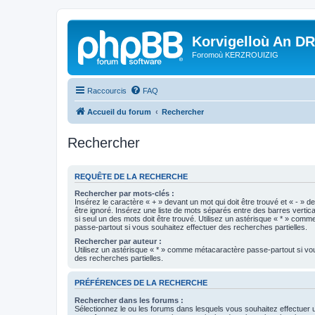
Korvigelloù An D
Foromoù KERZROUIZIG
Raccourcis
FAQ
Accueil du forum
Rechercher
Rechercher
REQUÊTE DE LA RECHERCHE
Rechercher par mots-clés :
Insérez le caractère « + » devant un mot qui doit être trouvé et « - » d
être ignoré. Insérez une liste de mots séparés entre des barres vertica
si seul un des mots doit être trouvé. Utilisez un astérisque « * » com
passe-partout si vous souhaitez effectuer des recherches partielles.
Rechercher par auteur :
Utilisez un astérisque « * » comme métacaractère passe-partout si vo
des recherches partielles.
PRÉFÉRENCES DE LA RECHERCHE
Rechercher dans les forums :
Sélectionnez le ou les forums dans lesquels vous souhaitez effectuer