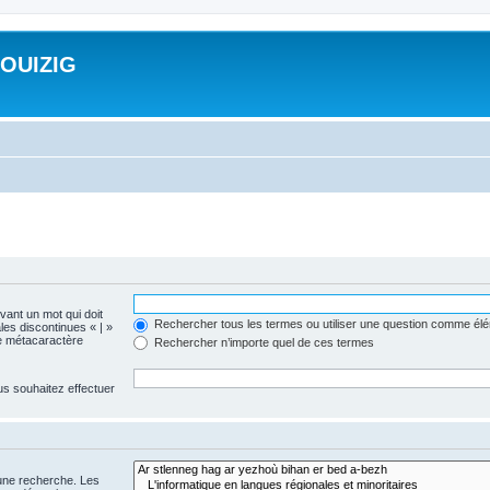
ROUIZIG
evant un mot qui doit
Rechercher tous les termes ou utiliser une question comme él
les discontinues « | »
me métacaractère
Rechercher n’importe quel de ces termes
us souhaitez effectuer
 une recherche. Les