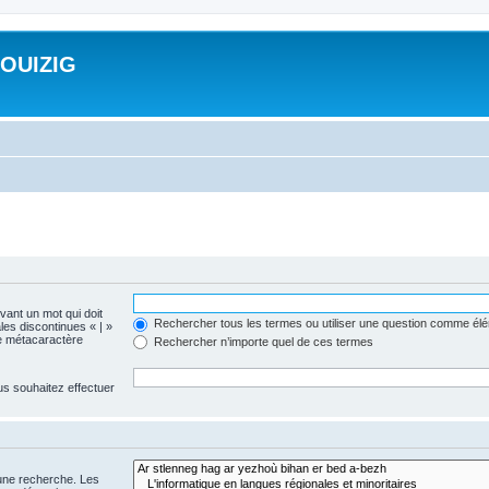
ROUIZIG
evant un mot qui doit
Rechercher tous les termes ou utiliser une question comme él
les discontinues « | »
me métacaractère
Rechercher n’importe quel de ces termes
us souhaitez effectuer
 une recherche. Les