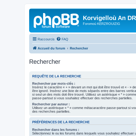
Korvigelloù An D
Foromoù KERZROUIZIG
Raccourcis
FAQ
Accueil du forum
Rechercher
Rechercher
REQUÊTE DE LA RECHERCHE
Rechercher par mots-clés :
Insérez le caractère « + » devant un mot qui doit être trouvé et « - » d
être ignoré. Insérez une liste de mots séparés entre des barres vertica
si seul un des mots doit être trouvé. Utilisez un astérisque « * » com
passe-partout si vous souhaitez effectuer des recherches partielles.
Rechercher par auteur :
Utilisez un astérisque « * » comme métacaractère passe-partout si vo
des recherches partielles.
PRÉFÉRENCES DE LA RECHERCHE
Rechercher dans les forums :
Sélectionnez le ou les forums dans lesquels vous souhaitez effectuer