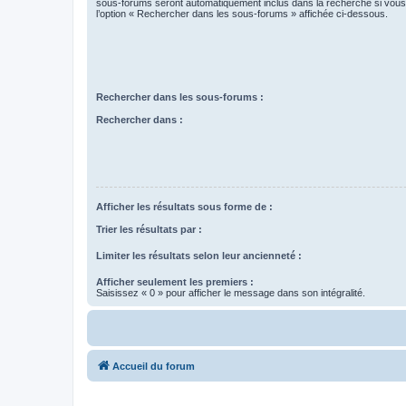
sous-forums seront automatiquement inclus dans la recherche si vou
l’option « Rechercher dans les sous-forums » affichée ci-dessous.
Rechercher dans les sous-forums :
Rechercher dans :
Afficher les résultats sous forme de :
Trier les résultats par :
Limiter les résultats selon leur ancienneté :
Afficher seulement les premiers :
Saisissez « 0 » pour afficher le message dans son intégralité.
Accueil du forum