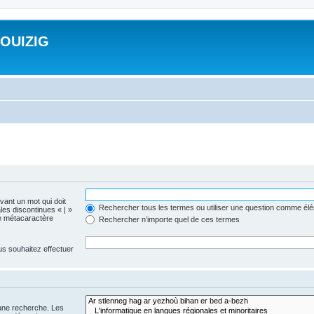
ROUIZIG
evant un mot qui doit
Rechercher tous les termes ou utiliser une question comme él
les discontinues « | »
me métacaractère
Rechercher n’importe quel de ces termes
us souhaitez effectuer
 une recherche. Les