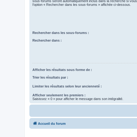
sous-forums seront automatiquement inclus dans la recherche si vou
l’option « Rechercher dans les sous-forums » affichée ci-dessous.
Rechercher dans les sous-forums :
Rechercher dans :
Afficher les résultats sous forme de :
Trier les résultats par :
Limiter les résultats selon leur ancienneté :
Afficher seulement les premiers :
Saisissez « 0 » pour afficher le message dans son intégralité.
Accueil du forum