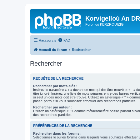
Korvigelloù An D
Foromoù KERZROUIZIG
Raccourcis
FAQ
Accueil du forum
Rechercher
Rechercher
REQUÊTE DE LA RECHERCHE
Rechercher par mots-clés :
Insérez le caractère « + » devant un mot qui doit être trouvé et « - » d
être ignoré. Insérez une liste de mots séparés entre des barres vertica
si seul un des mots doit être trouvé. Utilisez un astérisque « * » com
passe-partout si vous souhaitez effectuer des recherches partielles.
Rechercher par auteur :
Utilisez un astérisque « * » comme métacaractère passe-partout si vo
des recherches partielles.
PRÉFÉRENCES DE LA RECHERCHE
Rechercher dans les forums :
Sélectionnez le ou les forums dans lesquels vous souhaitez effectuer