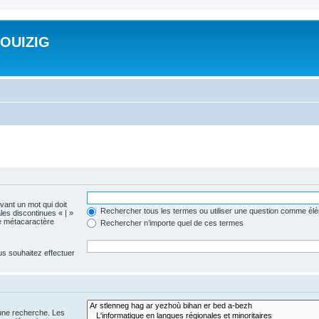
ROUIZIG
evant un mot qui doit
Rechercher tous les termes ou utiliser une question comme él
les discontinues « | »
me métacaractère
Rechercher n’importe quel de ces termes
us souhaitez effectuer
 une recherche. Les