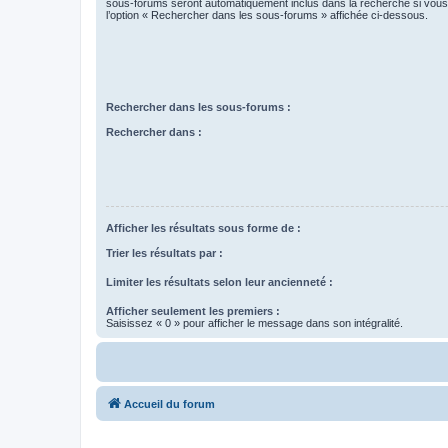
sous-forums seront automatiquement inclus dans la recherche si vou
l’option « Rechercher dans les sous-forums » affichée ci-dessous.
Rechercher dans les sous-forums :
Rechercher dans :
Afficher les résultats sous forme de :
Trier les résultats par :
Limiter les résultats selon leur ancienneté :
Afficher seulement les premiers :
Saisissez « 0 » pour afficher le message dans son intégralité.
Accueil du forum