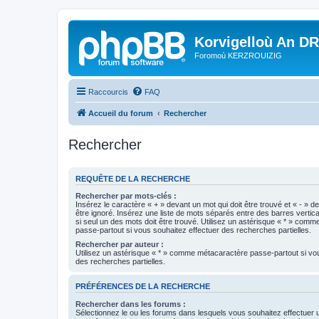
Korvigelloù An D
Foromoù KERZROUIZIG
Raccourcis
FAQ
Accueil du forum
Rechercher
Rechercher
REQUÊTE DE LA RECHERCHE
Rechercher par mots-clés :
Insérez le caractère « + » devant un mot qui doit être trouvé et « - » d
être ignoré. Insérez une liste de mots séparés entre des barres vertica
si seul un des mots doit être trouvé. Utilisez un astérisque « * » com
passe-partout si vous souhaitez effectuer des recherches partielles.
Rechercher par auteur :
Utilisez un astérisque « * » comme métacaractère passe-partout si vo
des recherches partielles.
PRÉFÉRENCES DE LA RECHERCHE
Rechercher dans les forums :
Sélectionnez le ou les forums dans lesquels vous souhaitez effectuer