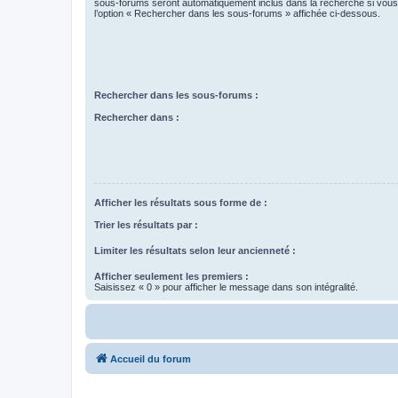
sous-forums seront automatiquement inclus dans la recherche si vou
l’option « Rechercher dans les sous-forums » affichée ci-dessous.
Rechercher dans les sous-forums :
Rechercher dans :
Afficher les résultats sous forme de :
Trier les résultats par :
Limiter les résultats selon leur ancienneté :
Afficher seulement les premiers :
Saisissez « 0 » pour afficher le message dans son intégralité.
Accueil du forum