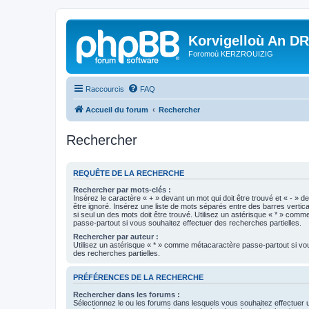
Korvigelloù An D
Foromoù KERZROUIZIG
Raccourcis
FAQ
Accueil du forum
Rechercher
Rechercher
REQUÊTE DE LA RECHERCHE
Rechercher par mots-clés :
Insérez le caractère « + » devant un mot qui doit être trouvé et « - » d
être ignoré. Insérez une liste de mots séparés entre des barres vertica
si seul un des mots doit être trouvé. Utilisez un astérisque « * » com
passe-partout si vous souhaitez effectuer des recherches partielles.
Rechercher par auteur :
Utilisez un astérisque « * » comme métacaractère passe-partout si vo
des recherches partielles.
PRÉFÉRENCES DE LA RECHERCHE
Rechercher dans les forums :
Sélectionnez le ou les forums dans lesquels vous souhaitez effectuer