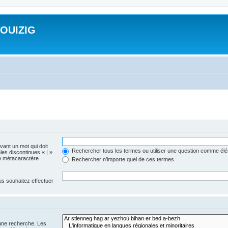
ROUIZIG
evant un mot qui doit
Rechercher tous les termes ou utiliser une question comme él
les discontinues « | »
me métacaractère
Rechercher n’importe quel de ces termes
us souhaitez effectuer
 une recherche. Les