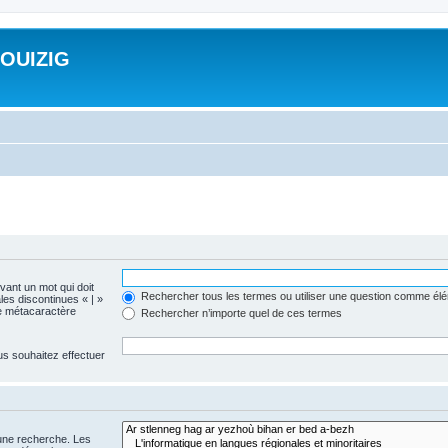
ROUIZIG
evant un mot qui doit
Rechercher tous les termes ou utiliser une question comme él
les discontinues « | »
me métacaractère
Rechercher n’importe quel de ces termes
us souhaitez effectuer
 une recherche. Les