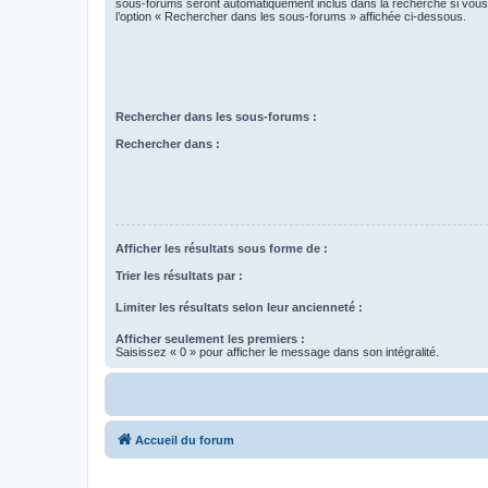
sous-forums seront automatiquement inclus dans la recherche si vou
l’option « Rechercher dans les sous-forums » affichée ci-dessous.
Rechercher dans les sous-forums :
Rechercher dans :
Afficher les résultats sous forme de :
Trier les résultats par :
Limiter les résultats selon leur ancienneté :
Afficher seulement les premiers :
Saisissez « 0 » pour afficher le message dans son intégralité.
Accueil du forum