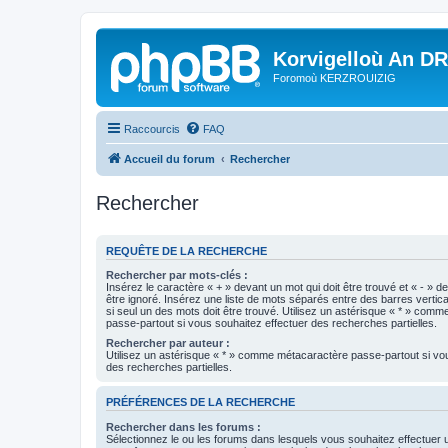
Korvigelloù An D
Foromoù KERZROUIZIG
Raccourcis
FAQ
Accueil du forum
Rechercher
Rechercher
REQUÊTE DE LA RECHERCHE
Rechercher par mots-clés :
Insérez le caractère « + » devant un mot qui doit être trouvé et « - » d
être ignoré. Insérez une liste de mots séparés entre des barres vertica
si seul un des mots doit être trouvé. Utilisez un astérisque « * » com
passe-partout si vous souhaitez effectuer des recherches partielles.
Rechercher par auteur :
Utilisez un astérisque « * » comme métacaractère passe-partout si vo
des recherches partielles.
PRÉFÉRENCES DE LA RECHERCHE
Rechercher dans les forums :
Sélectionnez le ou les forums dans lesquels vous souhaitez effectuer