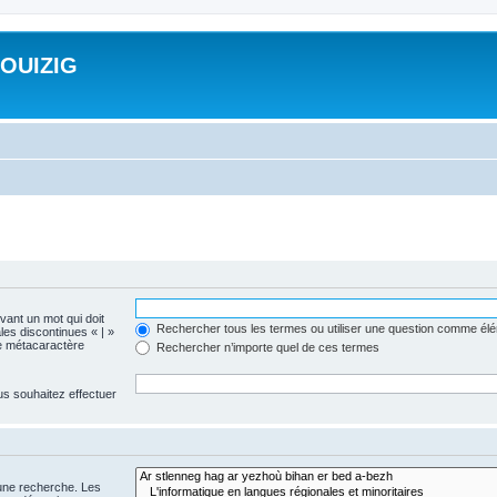
ROUIZIG
evant un mot qui doit
Rechercher tous les termes ou utiliser une question comme él
les discontinues « | »
me métacaractère
Rechercher n’importe quel de ces termes
us souhaitez effectuer
 une recherche. Les