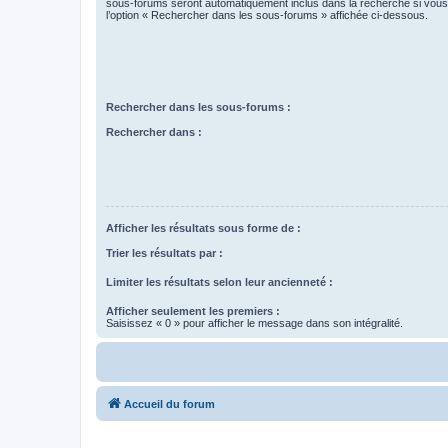
sous-forums seront automatiquement inclus dans la recherche si vou
l’option « Rechercher dans les sous-forums » affichée ci-dessous.
Rechercher dans les sous-forums :
Rechercher dans :
Afficher les résultats sous forme de :
Trier les résultats par :
Limiter les résultats selon leur ancienneté :
Afficher seulement les premiers :
Saisissez « 0 » pour afficher le message dans son intégralité.
Accueil du forum