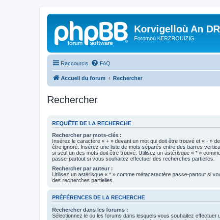
Korvigelloù An D
Foromoù KERZROUIZIG
Raccourcis
FAQ
Accueil du forum
Rechercher
Rechercher
REQUÊTE DE LA RECHERCHE
Rechercher par mots-clés :
Insérez le caractère « + » devant un mot qui doit être trouvé et « - » d
être ignoré. Insérez une liste de mots séparés entre des barres vertica
si seul un des mots doit être trouvé. Utilisez un astérisque « * » com
passe-partout si vous souhaitez effectuer des recherches partielles.
Rechercher par auteur :
Utilisez un astérisque « * » comme métacaractère passe-partout si vo
des recherches partielles.
PRÉFÉRENCES DE LA RECHERCHE
Rechercher dans les forums :
Sélectionnez le ou les forums dans lesquels vous souhaitez effectuer