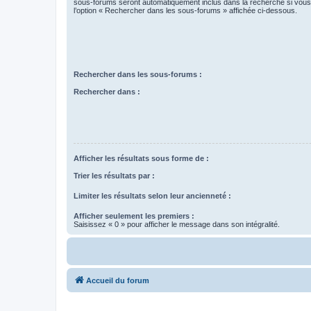
sous-forums seront automatiquement inclus dans la recherche si vou
l’option « Rechercher dans les sous-forums » affichée ci-dessous.
Rechercher dans les sous-forums :
Rechercher dans :
Afficher les résultats sous forme de :
Trier les résultats par :
Limiter les résultats selon leur ancienneté :
Afficher seulement les premiers :
Saisissez « 0 » pour afficher le message dans son intégralité.
Accueil du forum