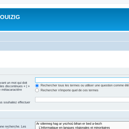
ROUIZIG
evant un mot qui doit
Rechercher tous les termes ou utiliser une question comme él
les discontinues « | »
me métacaractère
Rechercher n’importe quel de ces termes
us souhaitez effectuer
 une recherche. Les