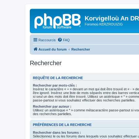
Korvigelloù An D
Foromoù KERZROUIZIG
Raccourcis
FAQ
Accueil du forum
Rechercher
Rechercher
REQUÊTE DE LA RECHERCHE
Rechercher par mots-clés :
Insérez le caractère « + » devant un mot qui doit être trouvé et « - » d
être ignoré. Insérez une liste de mots séparés entre des barres vertica
si seul un des mots doit être trouvé. Utilisez un astérisque « * » com
passe-partout si vous souhaitez effectuer des recherches partielles.
Rechercher par auteur :
Utilisez un astérisque « * » comme métacaractère passe-partout si vo
des recherches partielles.
PRÉFÉRENCES DE LA RECHERCHE
Rechercher dans les forums :
Sélectionnez le ou les forums dans lesquels vous souhaitez effectuer