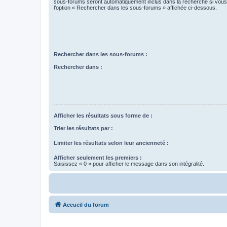
sous-forums seront automatiquement inclus dans la recherche si vou
l’option « Rechercher dans les sous-forums » affichée ci-dessous.
Rechercher dans les sous-forums :
Rechercher dans :
Afficher les résultats sous forme de :
Trier les résultats par :
Limiter les résultats selon leur ancienneté :
Afficher seulement les premiers :
Saisissez « 0 » pour afficher le message dans son intégralité.
Accueil du forum