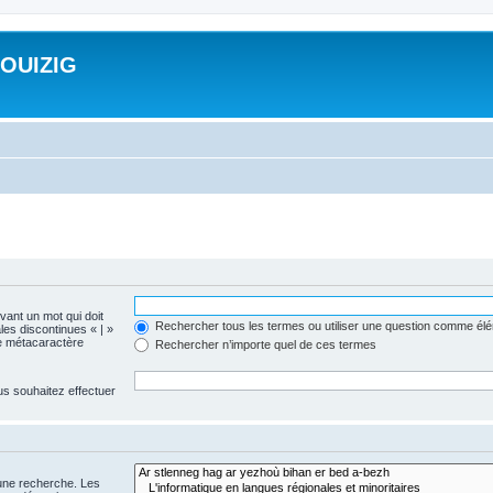
ROUIZIG
evant un mot qui doit
Rechercher tous les termes ou utiliser une question comme él
les discontinues « | »
me métacaractère
Rechercher n’importe quel de ces termes
us souhaitez effectuer
 une recherche. Les