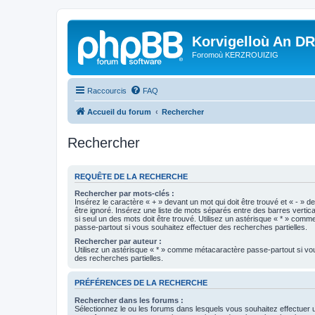
Korvigelloù An D
Foromoù KERZROUIZIG
Raccourcis
FAQ
Accueil du forum
Rechercher
Rechercher
REQUÊTE DE LA RECHERCHE
Rechercher par mots-clés :
Insérez le caractère « + » devant un mot qui doit être trouvé et « - » d
être ignoré. Insérez une liste de mots séparés entre des barres vertica
si seul un des mots doit être trouvé. Utilisez un astérisque « * » com
passe-partout si vous souhaitez effectuer des recherches partielles.
Rechercher par auteur :
Utilisez un astérisque « * » comme métacaractère passe-partout si vo
des recherches partielles.
PRÉFÉRENCES DE LA RECHERCHE
Rechercher dans les forums :
Sélectionnez le ou les forums dans lesquels vous souhaitez effectuer