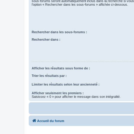
sous-forums seront automatiquement inclus dans la recherche si vou
l’option « Rechercher dans les sous-forums » affichée ci-dessous.
Rechercher dans les sous-forums :
Rechercher dans :
Afficher les résultats sous forme de :
Trier les résultats par :
Limiter les résultats selon leur ancienneté :
Afficher seulement les premiers :
Saisissez « 0 » pour afficher le message dans son intégralité.
Accueil du forum