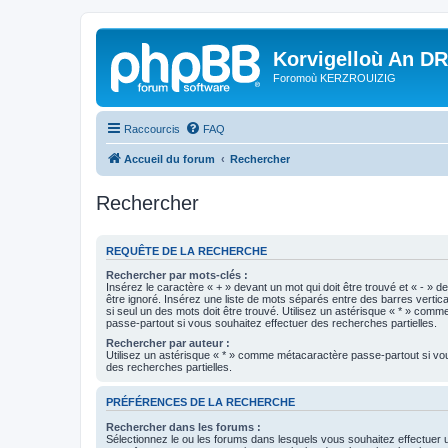
Korvigelloù An D
Foromoù KERZROUIZIG
Raccourcis
FAQ
Accueil du forum
Rechercher
Rechercher
REQUÊTE DE LA RECHERCHE
Rechercher par mots-clés :
Insérez le caractère « + » devant un mot qui doit être trouvé et « - » d
être ignoré. Insérez une liste de mots séparés entre des barres vertica
si seul un des mots doit être trouvé. Utilisez un astérisque « * » com
passe-partout si vous souhaitez effectuer des recherches partielles.
Rechercher par auteur :
Utilisez un astérisque « * » comme métacaractère passe-partout si vo
des recherches partielles.
PRÉFÉRENCES DE LA RECHERCHE
Rechercher dans les forums :
Sélectionnez le ou les forums dans lesquels vous souhaitez effectuer