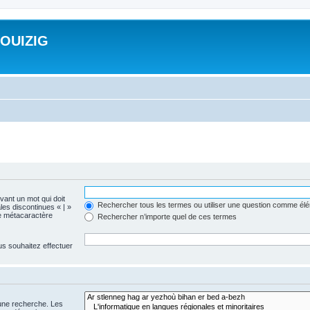
ROUIZIG
evant un mot qui doit
Rechercher tous les termes ou utiliser une question comme él
les discontinues « | »
me métacaractère
Rechercher n’importe quel de ces termes
us souhaitez effectuer
 une recherche. Les