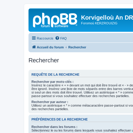
Korvigelloù An D
Foromoù KERZROUIZIG
Raccourcis
FAQ
Accueil du forum
Rechercher
Rechercher
REQUÊTE DE LA RECHERCHE
Rechercher par mots-clés :
Insérez le caractère « + » devant un mot qui doit être trouvé et « - » d
être ignoré. Insérez une liste de mots séparés entre des barres vertica
si seul un des mots doit être trouvé. Utilisez un astérisque « * » com
passe-partout si vous souhaitez effectuer des recherches partielles.
Rechercher par auteur :
Utilisez un astérisque « * » comme métacaractère passe-partout si vo
des recherches partielles.
PRÉFÉRENCES DE LA RECHERCHE
Rechercher dans les forums :
Sélectionnez le ou les forums dans lesquels vous souhaitez effectuer