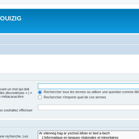
ROUIZIG
evant un mot qui doit
Rechercher tous les termes ou utiliser une question comme él
les discontinues « | »
me métacaractère
Rechercher n’importe quel de ces termes
us souhaitez effectuer
 une recherche. Les