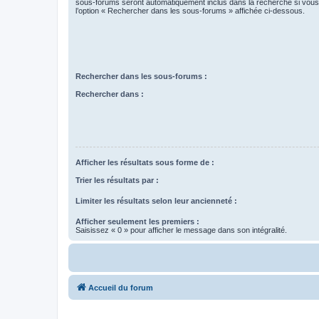
sous-forums seront automatiquement inclus dans la recherche si vou
l’option « Rechercher dans les sous-forums » affichée ci-dessous.
Rechercher dans les sous-forums :
Rechercher dans :
Afficher les résultats sous forme de :
Trier les résultats par :
Limiter les résultats selon leur ancienneté :
Afficher seulement les premiers :
Saisissez « 0 » pour afficher le message dans son intégralité.
Accueil du forum