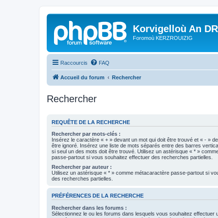
Korvigelloù An D
Foromoù KERZROUIZIG
Raccourcis
FAQ
Accueil du forum
Rechercher
Rechercher
REQUÊTE DE LA RECHERCHE
Rechercher par mots-clés :
Insérez le caractère « + » devant un mot qui doit être trouvé et « - » d
être ignoré. Insérez une liste de mots séparés entre des barres vertica
si seul un des mots doit être trouvé. Utilisez un astérisque « * » com
passe-partout si vous souhaitez effectuer des recherches partielles.
Rechercher par auteur :
Utilisez un astérisque « * » comme métacaractère passe-partout si vo
des recherches partielles.
PRÉFÉRENCES DE LA RECHERCHE
Rechercher dans les forums :
Sélectionnez le ou les forums dans lesquels vous souhaitez effectuer