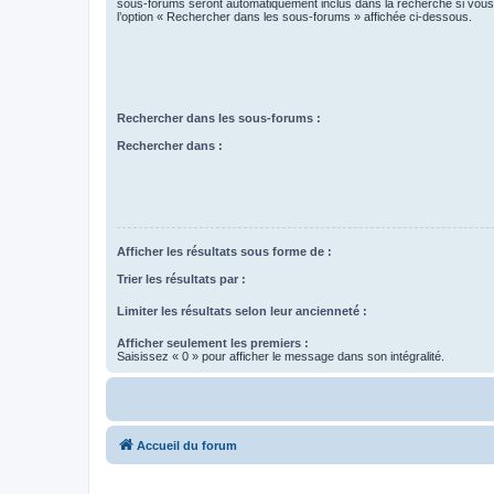
sous-forums seront automatiquement inclus dans la recherche si vou
l’option « Rechercher dans les sous-forums » affichée ci-dessous.
Rechercher dans les sous-forums :
Rechercher dans :
Afficher les résultats sous forme de :
Trier les résultats par :
Limiter les résultats selon leur ancienneté :
Afficher seulement les premiers :
Saisissez « 0 » pour afficher le message dans son intégralité.
Accueil du forum