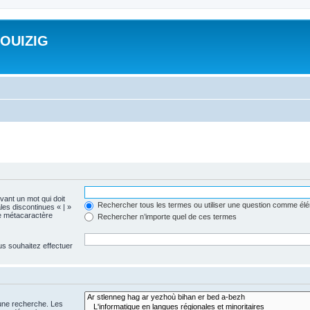
ROUIZIG
evant un mot qui doit
Rechercher tous les termes ou utiliser une question comme él
les discontinues « | »
me métacaractère
Rechercher n’importe quel de ces termes
us souhaitez effectuer
 une recherche. Les