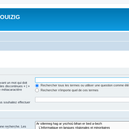
ROUIZIG
evant un mot qui doit
Rechercher tous les termes ou utiliser une question comme él
les discontinues « | »
me métacaractère
Rechercher n’importe quel de ces termes
us souhaitez effectuer
 une recherche. Les