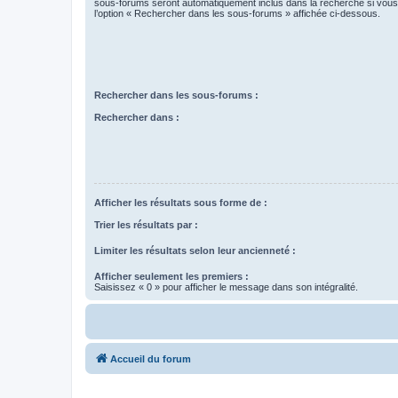
sous-forums seront automatiquement inclus dans la recherche si vou
l’option « Rechercher dans les sous-forums » affichée ci-dessous.
Rechercher dans les sous-forums :
Rechercher dans :
Afficher les résultats sous forme de :
Trier les résultats par :
Limiter les résultats selon leur ancienneté :
Afficher seulement les premiers :
Saisissez « 0 » pour afficher le message dans son intégralité.
Accueil du forum