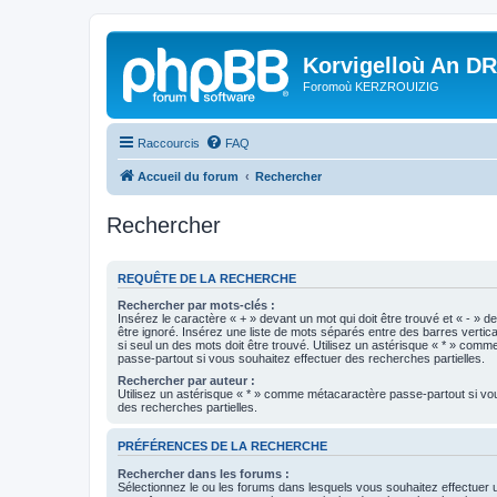
Korvigelloù An D
Foromoù KERZROUIZIG
Raccourcis
FAQ
Accueil du forum
Rechercher
Rechercher
REQUÊTE DE LA RECHERCHE
Rechercher par mots-clés :
Insérez le caractère « + » devant un mot qui doit être trouvé et « - » d
être ignoré. Insérez une liste de mots séparés entre des barres vertica
si seul un des mots doit être trouvé. Utilisez un astérisque « * » com
passe-partout si vous souhaitez effectuer des recherches partielles.
Rechercher par auteur :
Utilisez un astérisque « * » comme métacaractère passe-partout si vo
des recherches partielles.
PRÉFÉRENCES DE LA RECHERCHE
Rechercher dans les forums :
Sélectionnez le ou les forums dans lesquels vous souhaitez effectuer