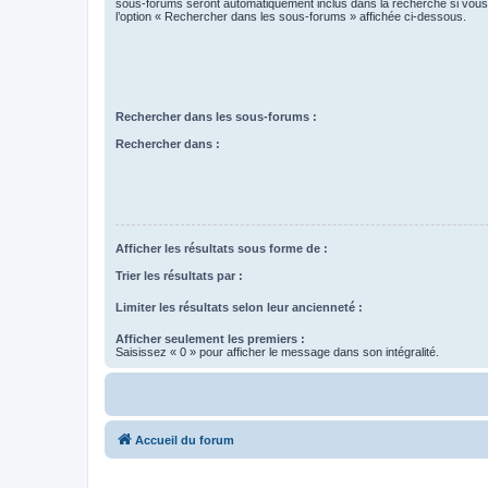
sous-forums seront automatiquement inclus dans la recherche si vou
l’option « Rechercher dans les sous-forums » affichée ci-dessous.
Rechercher dans les sous-forums :
Rechercher dans :
Afficher les résultats sous forme de :
Trier les résultats par :
Limiter les résultats selon leur ancienneté :
Afficher seulement les premiers :
Saisissez « 0 » pour afficher le message dans son intégralité.
Accueil du forum