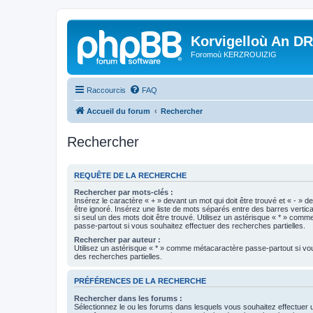
Korvigelloù An D
Foromoù KERZROUIZIG
Raccourcis
FAQ
Accueil du forum
Rechercher
Rechercher
REQUÊTE DE LA RECHERCHE
Rechercher par mots-clés :
Insérez le caractère « + » devant un mot qui doit être trouvé et « - » d
être ignoré. Insérez une liste de mots séparés entre des barres vertica
si seul un des mots doit être trouvé. Utilisez un astérisque « * » com
passe-partout si vous souhaitez effectuer des recherches partielles.
Rechercher par auteur :
Utilisez un astérisque « * » comme métacaractère passe-partout si vo
des recherches partielles.
PRÉFÉRENCES DE LA RECHERCHE
Rechercher dans les forums :
Sélectionnez le ou les forums dans lesquels vous souhaitez effectuer