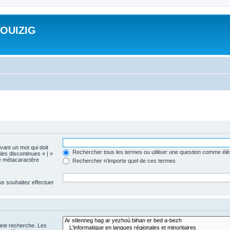
ROUIZIG
evant un mot qui doit
Rechercher tous les termes ou utiliser une question comme él
les discontinues « | »
me métacaractère
Rechercher n’importe quel de ces termes
us souhaitez effectuer
 une recherche. Les