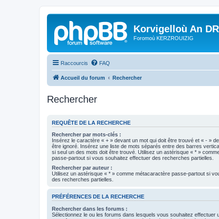
Korvigelloù An D
Foromoù KERZROUIZIG
Raccourcis
FAQ
Accueil du forum
Rechercher
Rechercher
REQUÊTE DE LA RECHERCHE
Rechercher par mots-clés :
Insérez le caractère « + » devant un mot qui doit être trouvé et « - » d
être ignoré. Insérez une liste de mots séparés entre des barres vertica
si seul un des mots doit être trouvé. Utilisez un astérisque « * » com
passe-partout si vous souhaitez effectuer des recherches partielles.
Rechercher par auteur :
Utilisez un astérisque « * » comme métacaractère passe-partout si vo
des recherches partielles.
PRÉFÉRENCES DE LA RECHERCHE
Rechercher dans les forums :
Sélectionnez le ou les forums dans lesquels vous souhaitez effectuer