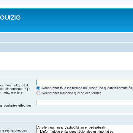
ROUIZIG
evant un mot qui doit
Rechercher tous les termes ou utiliser une question comme él
les discontinues « | »
me métacaractère
Rechercher n’importe quel de ces termes
us souhaitez effectuer
 une recherche. Les