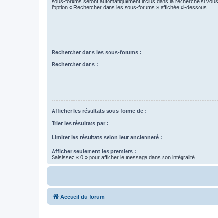
sous-forums seront automatiquement inclus dans la recherche si vou
l’option « Rechercher dans les sous-forums » affichée ci-dessous.
Rechercher dans les sous-forums :
Rechercher dans :
Afficher les résultats sous forme de :
Trier les résultats par :
Limiter les résultats selon leur ancienneté :
Afficher seulement les premiers :
Saisissez « 0 » pour afficher le message dans son intégralité.
Accueil du forum