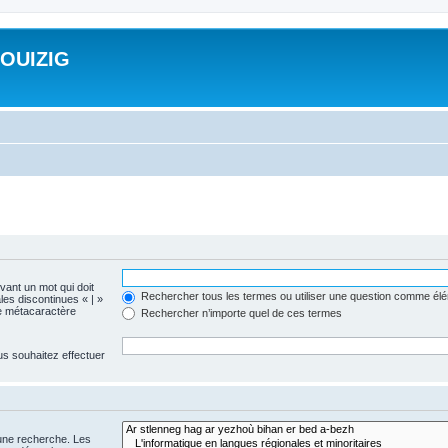
ROUIZIG
evant un mot qui doit
Rechercher tous les termes ou utiliser une question comme él
les discontinues « | »
me métacaractère
Rechercher n’importe quel de ces termes
us souhaitez effectuer
 une recherche. Les