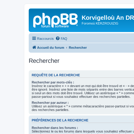
Korvigelloù An D
Foromoù KERZROUIZIG
Raccourcis
FAQ
Accueil du forum
Rechercher
Rechercher
REQUÊTE DE LA RECHERCHE
Rechercher par mots-clés :
Insérez le caractère « + » devant un mot qui doit être trouvé et « - » d
être ignoré. Insérez une liste de mots séparés entre des barres vertica
si seul un des mots doit être trouvé. Utilisez un astérisque « * » com
passe-partout si vous souhaitez effectuer des recherches partielles.
Rechercher par auteur :
Utilisez un astérisque « * » comme métacaractère passe-partout si vo
des recherches partielles.
PRÉFÉRENCES DE LA RECHERCHE
Rechercher dans les forums :
Sélectionnez le ou les forums dans lesquels vous souhaitez effectuer