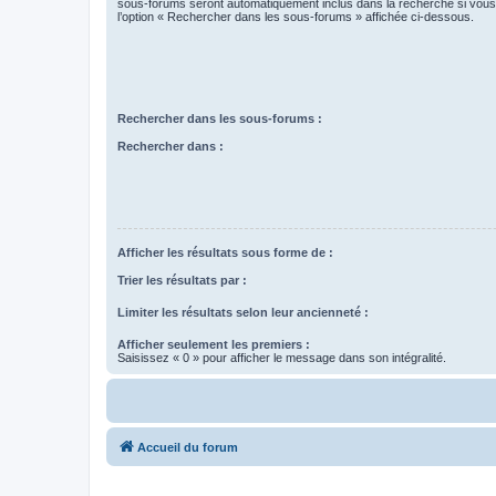
sous-forums seront automatiquement inclus dans la recherche si vou
l’option « Rechercher dans les sous-forums » affichée ci-dessous.
Rechercher dans les sous-forums :
Rechercher dans :
Afficher les résultats sous forme de :
Trier les résultats par :
Limiter les résultats selon leur ancienneté :
Afficher seulement les premiers :
Saisissez « 0 » pour afficher le message dans son intégralité.
Accueil du forum