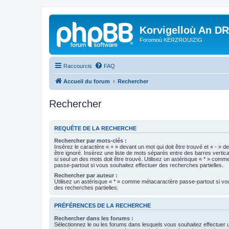
Korvigelloù An D
Foromoù KERZROUIZIG
Raccourcis
FAQ
Accueil du forum
Rechercher
Rechercher
REQUÊTE DE LA RECHERCHE
Rechercher par mots-clés :
Insérez le caractère « + » devant un mot qui doit être trouvé et « - » d
être ignoré. Insérez une liste de mots séparés entre des barres vertica
si seul un des mots doit être trouvé. Utilisez un astérisque « * » com
passe-partout si vous souhaitez effectuer des recherches partielles.
Rechercher par auteur :
Utilisez un astérisque « * » comme métacaractère passe-partout si vo
des recherches partielles.
PRÉFÉRENCES DE LA RECHERCHE
Rechercher dans les forums :
Sélectionnez le ou les forums dans lesquels vous souhaitez effectuer