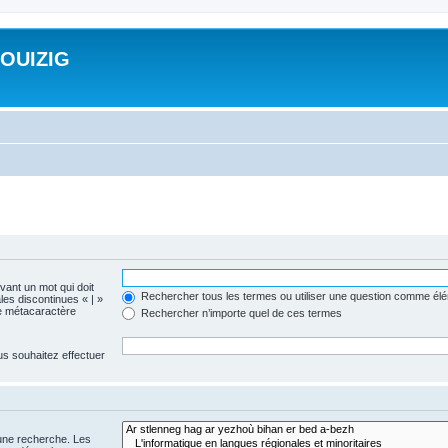
ROUIZIG
evant un mot qui doit
Rechercher tous les termes ou utiliser une question comme él
les discontinues « | »
me métacaractère
Rechercher n’importe quel de ces termes
us souhaitez effectuer
 une recherche. Les