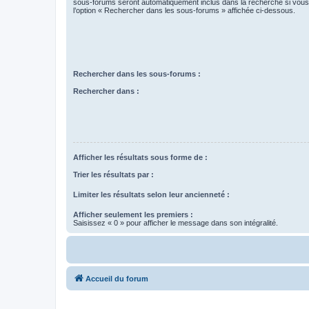
sous-forums seront automatiquement inclus dans la recherche si vou
l’option « Rechercher dans les sous-forums » affichée ci-dessous.
Rechercher dans les sous-forums :
Rechercher dans :
Afficher les résultats sous forme de :
Trier les résultats par :
Limiter les résultats selon leur ancienneté :
Afficher seulement les premiers :
Saisissez « 0 » pour afficher le message dans son intégralité.
Accueil du forum