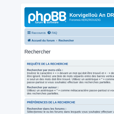
Korvigelloù An D
Foromoù KERZROUIZIG
Raccourcis
FAQ
Accueil du forum
Rechercher
Rechercher
REQUÊTE DE LA RECHERCHE
Rechercher par mots-clés :
Insérez le caractère « + » devant un mot qui doit être trouvé et « - » d
être ignoré. Insérez une liste de mots séparés entre des barres vertica
si seul un des mots doit être trouvé. Utilisez un astérisque « * » com
passe-partout si vous souhaitez effectuer des recherches partielles.
Rechercher par auteur :
Utilisez un astérisque « * » comme métacaractère passe-partout si vo
des recherches partielles.
PRÉFÉRENCES DE LA RECHERCHE
Rechercher dans les forums :
Sélectionnez le ou les forums dans lesquels vous souhaitez effectuer