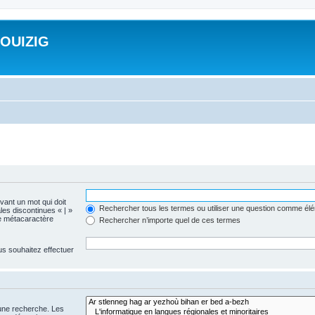
ROUIZIG
evant un mot qui doit
Rechercher tous les termes ou utiliser une question comme él
les discontinues « | »
me métacaractère
Rechercher n’importe quel de ces termes
us souhaitez effectuer
 une recherche. Les