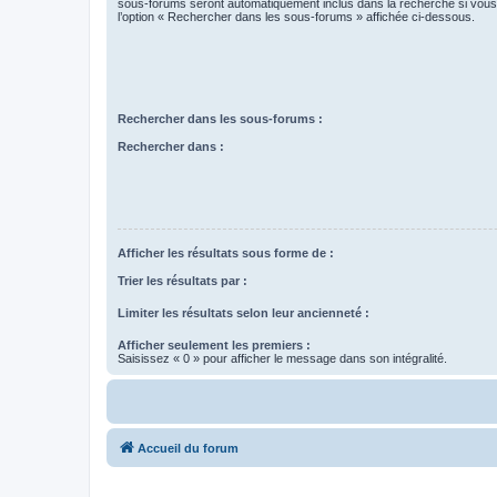
sous-forums seront automatiquement inclus dans la recherche si vou
l’option « Rechercher dans les sous-forums » affichée ci-dessous.
Rechercher dans les sous-forums :
Rechercher dans :
Afficher les résultats sous forme de :
Trier les résultats par :
Limiter les résultats selon leur ancienneté :
Afficher seulement les premiers :
Saisissez « 0 » pour afficher le message dans son intégralité.
Accueil du forum