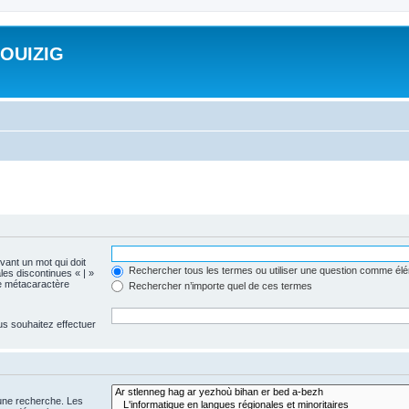
ROUIZIG
evant un mot qui doit
Rechercher tous les termes ou utiliser une question comme él
les discontinues « | »
me métacaractère
Rechercher n’importe quel de ces termes
us souhaitez effectuer
 une recherche. Les