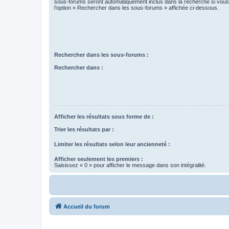
sous-forums seront automatiquement inclus dans la recherche si vou
l’option « Rechercher dans les sous-forums » affichée ci-dessous.
Rechercher dans les sous-forums :
Rechercher dans :
Afficher les résultats sous forme de :
Trier les résultats par :
Limiter les résultats selon leur ancienneté :
Afficher seulement les premiers :
Saisissez « 0 » pour afficher le message dans son intégralité.
Accueil du forum