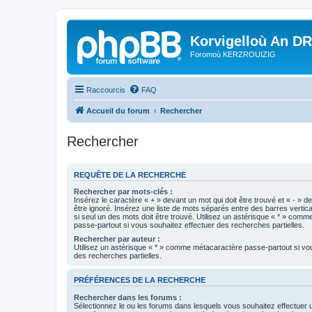
Korvigelloù An D
Foromoù KERZROUIZIG
Raccourcis
FAQ
Accueil du forum
Rechercher
Rechercher
REQUÊTE DE LA RECHERCHE
Rechercher par mots-clés :
Insérez le caractère « + » devant un mot qui doit être trouvé et « - » d
être ignoré. Insérez une liste de mots séparés entre des barres vertica
si seul un des mots doit être trouvé. Utilisez un astérisque « * » com
passe-partout si vous souhaitez effectuer des recherches partielles.
Rechercher par auteur :
Utilisez un astérisque « * » comme métacaractère passe-partout si vo
des recherches partielles.
PRÉFÉRENCES DE LA RECHERCHE
Rechercher dans les forums :
Sélectionnez le ou les forums dans lesquels vous souhaitez effectuer