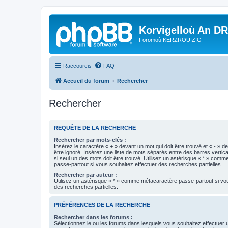
Korvigelloù An D
Foromoù KERZROUIZIG
Raccourcis
FAQ
Accueil du forum
Rechercher
Rechercher
REQUÊTE DE LA RECHERCHE
Rechercher par mots-clés :
Insérez le caractère « + » devant un mot qui doit être trouvé et « - » d
être ignoré. Insérez une liste de mots séparés entre des barres vertica
si seul un des mots doit être trouvé. Utilisez un astérisque « * » com
passe-partout si vous souhaitez effectuer des recherches partielles.
Rechercher par auteur :
Utilisez un astérisque « * » comme métacaractère passe-partout si vo
des recherches partielles.
PRÉFÉRENCES DE LA RECHERCHE
Rechercher dans les forums :
Sélectionnez le ou les forums dans lesquels vous souhaitez effectuer