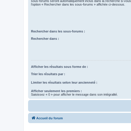
sous-forums seront automatiquement inclus dans la recherche si vou
l’option « Rechercher dans les sous-forums » affichée ci-dessous.
Rechercher dans les sous-forums :
Rechercher dans :
Afficher les résultats sous forme de :
Trier les résultats par :
Limiter les résultats selon leur ancienneté :
Afficher seulement les premiers :
Saisissez « 0 » pour afficher le message dans son intégralité.
Accueil du forum