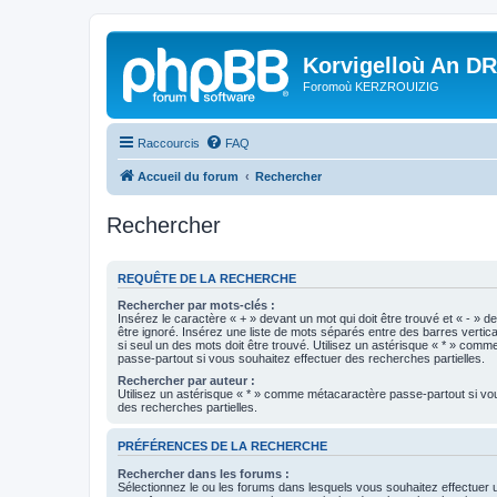
Korvigelloù An D
Foromoù KERZROUIZIG
Raccourcis
FAQ
Accueil du forum
Rechercher
Rechercher
REQUÊTE DE LA RECHERCHE
Rechercher par mots-clés :
Insérez le caractère « + » devant un mot qui doit être trouvé et « - » d
être ignoré. Insérez une liste de mots séparés entre des barres vertica
si seul un des mots doit être trouvé. Utilisez un astérisque « * » com
passe-partout si vous souhaitez effectuer des recherches partielles.
Rechercher par auteur :
Utilisez un astérisque « * » comme métacaractère passe-partout si vo
des recherches partielles.
PRÉFÉRENCES DE LA RECHERCHE
Rechercher dans les forums :
Sélectionnez le ou les forums dans lesquels vous souhaitez effectuer