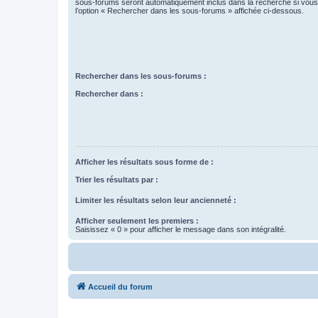
sous-forums seront automatiquement inclus dans la recherche si vou
l’option « Rechercher dans les sous-forums » affichée ci-dessous.
Rechercher dans les sous-forums :
Rechercher dans :
Afficher les résultats sous forme de :
Trier les résultats par :
Limiter les résultats selon leur ancienneté :
Afficher seulement les premiers :
Saisissez « 0 » pour afficher le message dans son intégralité.
Accueil du forum