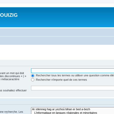
ROUIZIG
evant un mot qui doit
Rechercher tous les termes ou utiliser une question comme él
les discontinues « | »
me métacaractère
Rechercher n’importe quel de ces termes
us souhaitez effectuer
 une recherche. Les