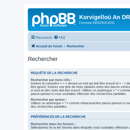
Korvigelloù An D
Foromoù KERZROUIZIG
Raccourcis
FAQ
Accueil du forum
Rechercher
Rechercher
REQUÊTE DE LA RECHERCHE
Rechercher par mots-clés :
Insérez le caractère « + » devant un mot qui doit être trouvé et « - » d
être ignoré. Insérez une liste de mots séparés entre des barres vertica
si seul un des mots doit être trouvé. Utilisez un astérisque « * » com
passe-partout si vous souhaitez effectuer des recherches partielles.
Rechercher par auteur :
Utilisez un astérisque « * » comme métacaractère passe-partout si vo
des recherches partielles.
PRÉFÉRENCES DE LA RECHERCHE
Rechercher dans les forums :
Sélectionnez le ou les forums dans lesquels vous souhaitez effectuer