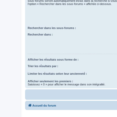
sous-forums seront automatiquement inclus dans la recherche si vou
l’option « Rechercher dans les sous-forums » affichée ci-dessous.
Rechercher dans les sous-forums :
Rechercher dans :
Afficher les résultats sous forme de :
Trier les résultats par :
Limiter les résultats selon leur ancienneté :
Afficher seulement les premiers :
Saisissez « 0 » pour afficher le message dans son intégralité.
Accueil du forum