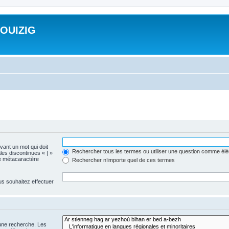
ROUIZIG
evant un mot qui doit
Rechercher tous les termes ou utiliser une question comme él
les discontinues « | »
me métacaractère
Rechercher n’importe quel de ces termes
us souhaitez effectuer
 une recherche. Les