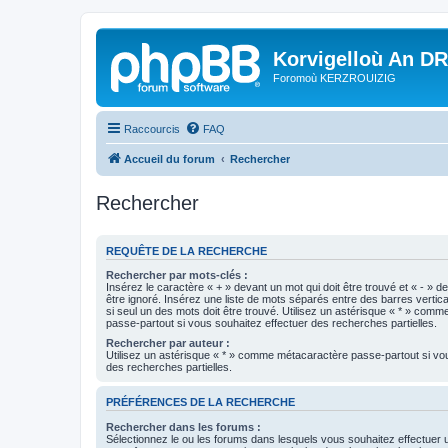
Korvigelloù An D
Foromoù KERZROUIZIG
Raccourcis
FAQ
Accueil du forum
Rechercher
Rechercher
REQUÊTE DE LA RECHERCHE
Rechercher par mots-clés :
Insérez le caractère « + » devant un mot qui doit être trouvé et « - » d
être ignoré. Insérez une liste de mots séparés entre des barres vertica
si seul un des mots doit être trouvé. Utilisez un astérisque « * » com
passe-partout si vous souhaitez effectuer des recherches partielles.
Rechercher par auteur :
Utilisez un astérisque « * » comme métacaractère passe-partout si vo
des recherches partielles.
PRÉFÉRENCES DE LA RECHERCHE
Rechercher dans les forums :
Sélectionnez le ou les forums dans lesquels vous souhaitez effectuer