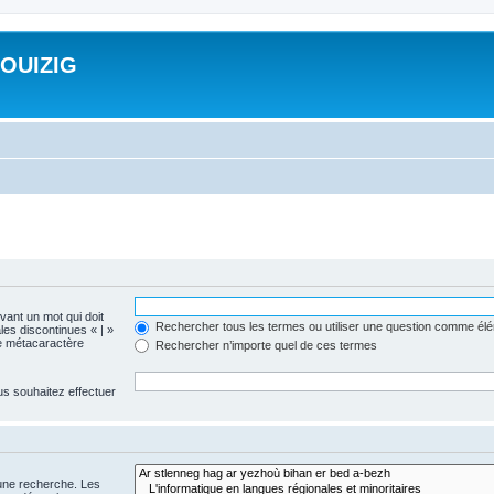
ROUIZIG
evant un mot qui doit
Rechercher tous les termes ou utiliser une question comme él
les discontinues « | »
me métacaractère
Rechercher n’importe quel de ces termes
us souhaitez effectuer
 une recherche. Les