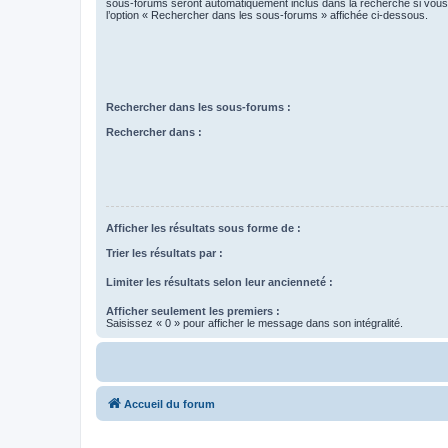
sous-forums seront automatiquement inclus dans la recherche si vou
l’option « Rechercher dans les sous-forums » affichée ci-dessous.
Rechercher dans les sous-forums :
Rechercher dans :
Afficher les résultats sous forme de :
Trier les résultats par :
Limiter les résultats selon leur ancienneté :
Afficher seulement les premiers :
Saisissez « 0 » pour afficher le message dans son intégralité.
Accueil du forum